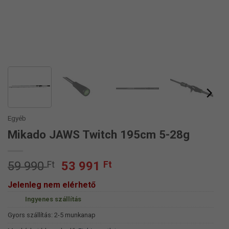
Egyéb
Mikado JAWS Twitch 195cm 5-28g
Original
Current
59 990
Ft
53 991
Ft
price
price
Jelenleg nem elérhető
was:
is:
Ingyenes szállítás
59
53
990 Ft.
991 Ft.
Gyors szállítás: 2-5 munkanap