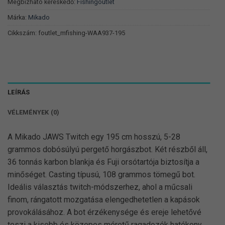
Megbízható kereskedő:
Fishingoutlet
Márka:
Mikado
Cikkszám:
foutlet_mfishing-WAA937-195
LEÍRÁS
VÉLEMÉNYEK (0)
A Mikado JAWS Twitch egy 195 cm hosszú, 5-28
grammos dobósúlyú pergető horgászbot. Két részből áll,
36 tonnás karbon blankja és Fuji orsótartója biztosítja a
minőséget. Casting típusú, 108 grammos tömegű bot.
Ideális választás twitch-módszerhez, ahol a műcsali
finom, rángatott mozgatása elengedhetetlen a kapások
provokálásához. A bot érzékenysége és ereje lehetővé
teszi a kisebb és közepes méretű ragadozók hatékony