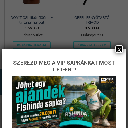
DOVIT CSL likőr 500ml –
OREEL ERNYŐTARTÓ
tintahal-halibut
TRIPOD
1 590
Ft
3 500
Ft
Fishingoutlet
Fishingoutlet
KOSÁRBA TESZEM
KOSÁRBA TESZEM
x
SZEREZD MEG A VIP SAPKÁNKAT MOST
1 FT-ÉRT!
ÉRTESÜLJ ELSŐKÉNT! IRATKOZZ FEL A
HÍRLEVELÜNKRE!