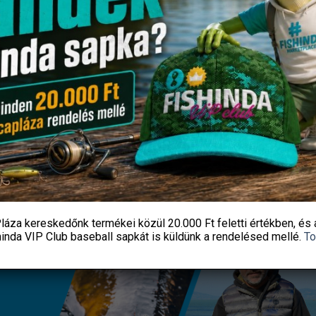
su BOOKLET ROACH 1050N
MTX 40cm, 0,325″/ 16″, láncfűr
#12-0.14MM 70CM
1,5mm horony 64 fogas lá
1 590
Ft
5 576
Ft
Fishingoutlet
Fishingoutlet
KOSÁRBA TESZEM
KOSÁRBA TESZEM
láza kereskedőnk termékei közül
20.000 Ft feletti
értékben, és 
hinda VIP Club baseball sapkát
is küldünk a rendelésed mellé.
To