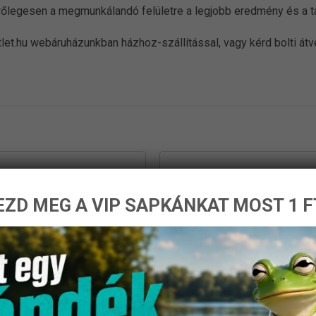
merőlegesen a megmunkálandó felületre a legjobb eredmény és a 
let.hu webáruházunkban házhoz-szállítással, vagy kérd bolti át
ZD MEG A VIP SAPKÁNKAT MOST 1 F