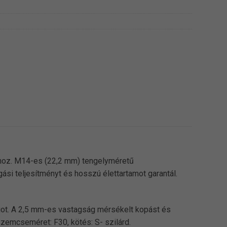
hoz. M14-es (22,2 mm) tengelyméretű
si teljesítményt és hosszú élettartamot garantál.
ot. A 2,5 mm-es vastagság mérsékelt kopást és
emcseméret: F30, kötés: S- szilárd.