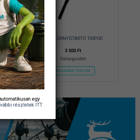
ész kard
OREEL ERNYŐTARTÓ TRIPOD
nchoz
3 500
Ft
Fishingoutlet
KOSÁRBA TESZEM
automatikusan egy
vábbi részletek ITT