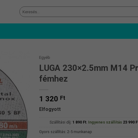
Keresés
a
következőre:
Egyéb
LUGA 230×2.5mm M14 Pre
fémhez
1 320
Ft
Elfogyott
Szállítási díj:
1 890
Ft
.
Ingyenes szállítás
23 990
F
Gyors szállítás: 2-5 munkanap