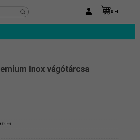
0
Ft
mium Inox vágótárcsa
t
felett