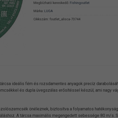
Megbízható kereskedő:
Fishingoutlet
Márka:
LUGA
Cikkszám:
foutlet_alisca-73744
árcsa ideális fém és rozsdamentes anyagok precíz darabolásá
mcsékkel és dupla üvegszálas erősítéssel készül, ami nagy vágá
szolószemcsék önéleznek, biztosítva a folyamatos hatékonyság
káláshoz. A tárcsa maximális megengedett sebessége 80 m/s. Sz