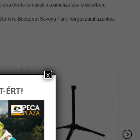
tárcsa élettartamának maximalizálása érdekében.
vétellel a Budapest Savoya Parki horgászáruházunkba,
x
T-ÉRT!