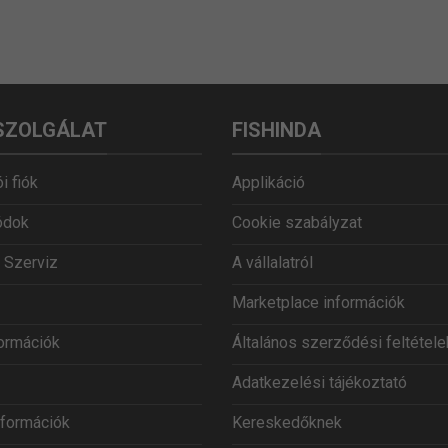
SZOLGÁLAT
FISHINDA
i fiók
Applikáció
ódok
Cookie szabályzat
 Szerviz
A vállalatról
Marketplace információk
formációk
Általános szerződési feltétele
Adatkezelési tájékoztató
információk
Kereskedőknek