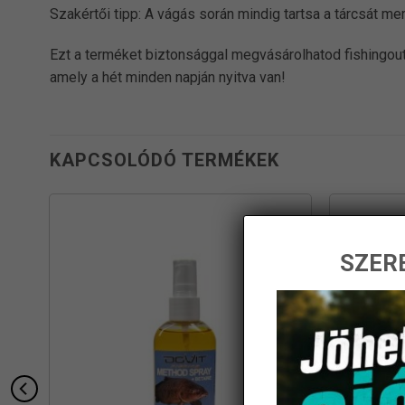
Szakértői tipp: A vágás során mindig tartsa a tárcsát 
Ezt a terméket biztonsággal megvásárolhatod fishingout
amely a hét minden napján nyitva van!
KAPCSOLÓDÓ TERMÉKEK
SZERE