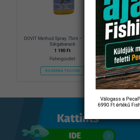
y,
DOVIT Method Spray 75ml – Tonhal –
Gamakat
Sárgabarack
1 190
Ft
Fishingoutlet
KOSÁRBA TESZEM
Válogass a PecaP
6990 Ft értékű
Fis