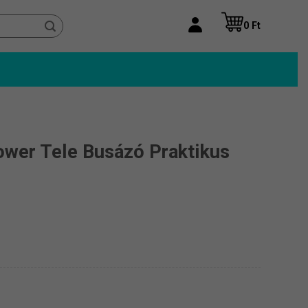
0
Ft
Power Tele Busázó Praktikus