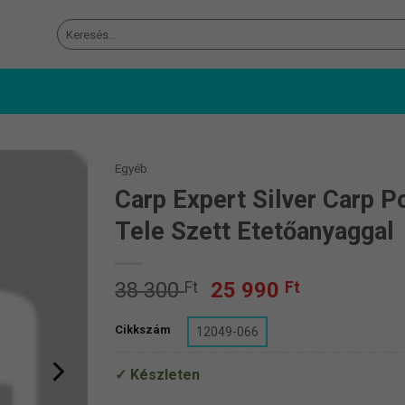
Keresés
a
következőre:
Egyéb
Carp Expert Silver Carp 
Tele Szett Etetőanyaggal
Original
Current
38 300
Ft
25 990
Ft
price
price
was:
is:
Cikkszám
12049-066
38
25
300 Ft.
990 Ft.
Készleten