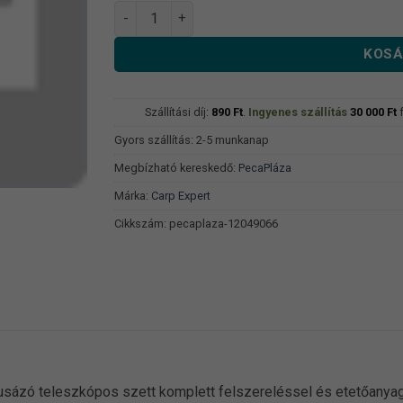
Carp Expert Silver Carp Power Tele Busázó Pr
KOSÁ
Szállítási díj:
890
Ft
.
Ingyenes szállítás
30 000
Ft
f
Gyors szállítás: 2-5 munkanap
Megbízható kereskedő:
PecaPláza
Márka:
Carp Expert
Cikkszám:
pecaplaza-12049066
busázó teleszkópos szett komplett felszereléssel és etetőanyag