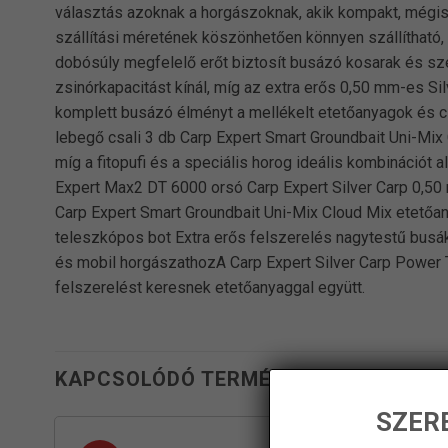
választás azoknak a horgászoknak, akik kompakt, mégis
szállítási méretének köszönhetően könnyen szállítható
dobósúly megfelelő erőt biztosít busázó kosarak és sz
zsinórkapacitást kínál, míg az extra erős 0,50 mm-es Si
komplett busázó élményt a mellékelt etetőanyagok és cs
lebegő csali 3 db Carp Expert Smart Groundbait Uni-Mix
míg a fitopufi és a speciális horog ideális kombinációt
Expert Max2 DT 6000 orsó Carp Expert Silver Carp 0,50 
Carp Expert Smart Groundbait Uni-Mix Cloud Mix etetőan
teleszkópos bot Extra erős felszerelés nagytestű bus
és mobil horgászathozA Carp Expert Silver Carp Power 
felszerelést keresnek etetőanyaggal együtt.
KAPCSOLÓDÓ TERMÉKEK
SZERE