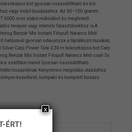
eleszkópos bot gyorsan összeállítható és kis
úrákhoz vagy mobil busázáshoz. Az 50–150 gramm
DT 6000 orsó stabil működést és megfelelő
kadós terepen vagy intenzív fárasztásokhoz is.A
horog Benzár Mix Instant Fitopufi Narancs Midi
ző hatásával gyorsan odavonzza a táplálkozó busákat,
rt Silver Carp Power Tele 3,30 m teleszkópos bot Carp
og Benzár Mix Instant Fitopufi Narancs Midi csali 3x
is szállítási méret Gyorsan összeállítható
 és hobbi busázóknak Kényelmes megoldás utazáshoz
 könnyen kezelhető, kompakt és komplett busázó
x
T-ÉRT!