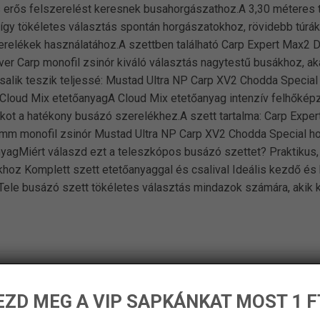
 erős felszerelést keresnek busahorgászathoz.A 3,30 méteres t
, így tökéletes választás spontán horgászatokhoz, rövidebb t
erelékek használatához.A szettben található Carp Expert Max2 
lver Carp monofil zsinór kiváló választás nagytestű busákhoz, a
alik teszik teljessé: Mustad Ultra NP Carp XV2 Chodda Special 
 Cloud Mix etetőanyagA Cloud Mix etetőanyag intenzív felhőkép
 alkot a hatékony busázó szerelékhez.A szett tartalma: Carp Expe
mm monofil zsinór Mustad Ultra NP Carp XV2 Chodda Special hor
yagMiért válaszd ezt a teleszkópos busázó szettet? Praktikus, k
ákhoz Komplett szett etetőanyaggal és csalival Ideális kezdő
Tele busázó szett tökéletes választás mindazok számára, akik
ZD MEG A VIP SAPKÁNKAT MOST 1 F