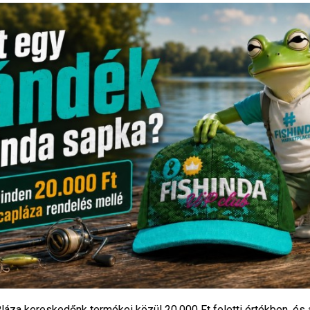
Termék
Ibite 435 Elem
290
Ft
PecaPláza
PecaPláza
TOVÁBB OLVASOM
KOSÁRBA TESZEM
láza kereskedőnk termékei közül
20.000 Ft feletti
értékben, és 