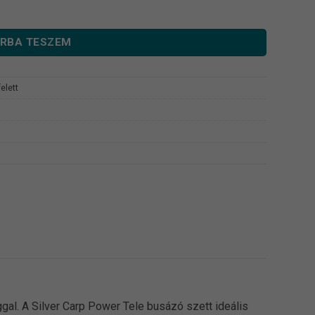
aktikus Tele Szett Etetőanyaggal mennyiség
RBA TESZEM
elett
gal. A Silver Carp Power Tele busázó szett ideális