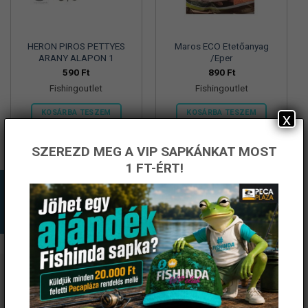
HERON PIROS PETTYES
Maros ECO Etetőanyag
ARANY ALAPON 1
/Eper
590
Ft
890
Ft
Fishingoutlet
Fishingoutlet
KOSÁRBA TESZEM
KOSÁRBA TESZEM
x
SZEREZD MEG A VIP SAPKÁNKAT MOST
1 FT-ÉRT!
ÉRTESÜLJ ELSŐKÉNT! IRATKOZZ FEL A
HÍRLEVELÜNKRE!