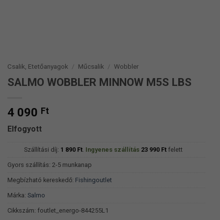
Csalik, Etetőanyagok
/
Műcsalik
/
Wobbler
SALMO WOBBLER MINNOW M5S LBS
4 090
Ft
Elfogyott
Szállítási díj:
1 890
Ft
.
Ingyenes szállítás
23 990
Ft
felett
Gyors szállítás: 2-5 munkanap
Megbízható kereskedő:
Fishingoutlet
Márka:
Salmo
Cikkszám:
foutlet_energo-844255L1