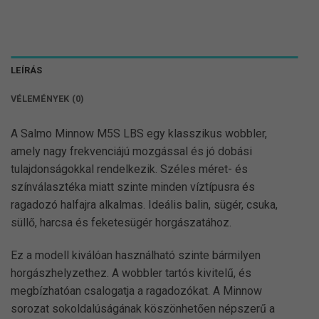
LEÍRÁS
VÉLEMÉNYEK (0)
A Salmo Minnow M5S LBS egy klasszikus wobbler,
amely nagy frekvenciájú mozgással és jó dobási
tulajdonságokkal rendelkezik. Széles méret- és
színválasztéka miatt szinte minden víztípusra és
ragadozó halfajra alkalmas. Ideális balin, sügér, csuka,
süllő, harcsa és feketesügér horgászatához.
Ez a modell kiválóan használható szinte bármilyen
horgászhelyzethez. A wobbler tartós kivitelű, és
megbízhatóan csalogatja a ragadozókat. A Minnow
sorozat sokoldalúságának köszönhetően népszerű a