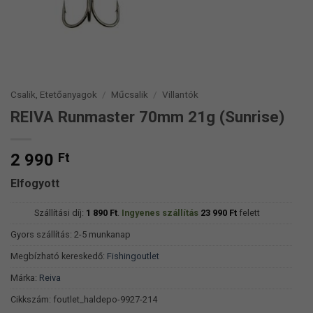
Csalik, Etetőanyagok
/
Műcsalik
/
Villantók
REIVA Runmaster 70mm 21g (Sunrise)
2 990
Ft
Elfogyott
Szállítási díj:
1 890
Ft
.
Ingyenes szállítás
23 990
Ft
felett
Gyors szállítás: 2-5 munkanap
Megbízható kereskedő:
Fishingoutlet
Márka:
Reiva
Cikkszám:
foutlet_haldepo-9927-214