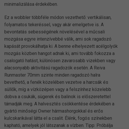
minimalizálása érdekében.
Ez a wobbler többféle módon vezethető: vertikálisan,
folyamatos tekeréssel, vagy akár emelgetve is. A
bevontatás sebességének növelésével a műcsali
mozgása egyre intenzívebbé válik, ami sok ragadozó
kapását provokálhatja ki. A benne elhelyezett acélgolyók
mozgás közben hangot adnak ki, ami tovább fokozza a
csalogató hatást, különösen zavarosabb vizekben vagy
alacsonyabb aktivitású ragadozók esetén. A Reiva
Runmaster 70mm szinte minden ragadozó halra
bevethető, a fenék közelében vezetve a harcsák és
süllők, míg a vízközépen vagy a felszínhez közelebb
dobva a csukák, sügerek és balinok is előszeretettel
támadják meg. A halvesztés csökkentése érdekében a
gyártó minőségi Owner hármashorgokkal és erős
kulcskarikával látta el a csalit. Élénk, fogós színekben
kapható, amelyek jól látszanak a vízben. Tipp: Próbálja