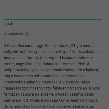
LEÍRÁS
VÉLEMÉNYEK (0)
A Reiva Runmaster egy 70 mm hosszú, 21 grammos,
süllyedő wobbler speciális, terelőlap nélküli kialakítással.
Áramvonalas formája és beépített balanszrendszere
precíz, nagy távolságú dobásokat tesz lehetővé. A
beépített acélgolyók hanghatással csalogatják a halakat,
míg a bevontatás sebességének változtatásával
intenzívebbé tehető a mozgása. A vízoszlop teljes
magasságában használható, fenéken harcsára és süllőre,
félvízben csukára és sügérre, gyorsan vezetve pedig
balinra ajánlott. Kiváló minőségű Owner hármashoroggal
(6-os méret) és kulcskarikával szerelve a halvesztés