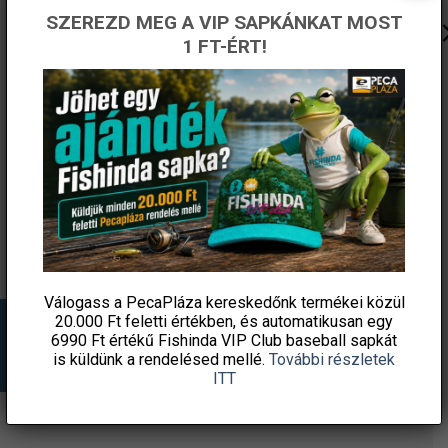
SZEREZD MEG A VIP SAPKÁNKAT MOST
1 FT-ÉRT!
KAMASAKI ECOPILKER 25G
WIZARD POWER KICK 7CM
PIROS FEJŰ
4 DB/CS SZÍN: 201
790
Ft
990
Ft
Fishingoutlet
Fishingoutlet
KOSÁRBA TESZEM
KOSÁRBA TESZEM
Válogass a PecaPláza kereskedőnk termékei közül
20.000 Ft feletti
értékben, és automatikusan egy
6990 Ft értékű
Fishinda VIP Club baseball sapkát
is küldünk a rendelésed mellé.
További részletek
ITT