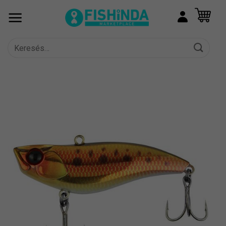
Skip
to
content
Keresés
a
következőre: