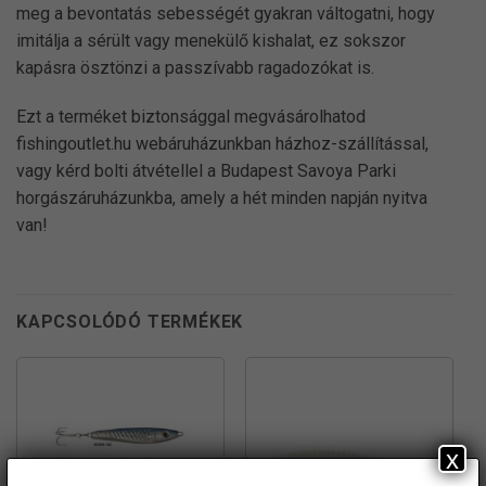
meg a bevontatás sebességét gyakran váltogatni, hogy
imitálja a sérült vagy menekülő kishalat, ez sokszor
kapásra ösztönzi a passzívabb ragadozókat is.
Ezt a terméket biztonsággal megvásárolhatod
fishingoutlet.hu webáruházunkban házhoz-szállítással,
vagy kérd bolti átvétellel a Budapest Savoya Parki
horgászáruházunkba, amely a hét minden napján nyitva
van!
KAPCSOLÓDÓ TERMÉKEK
x