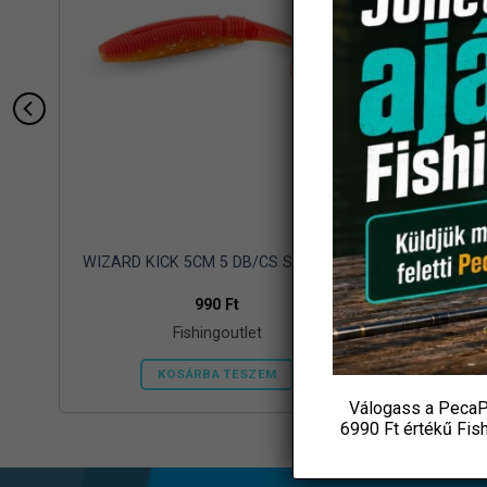
19
WIZARD KICK 5CM 5 DB/CS SZÍN: 022
WIZARD K
990
Ft
Fishingoutlet
KOSÁRBA TESZEM
Válogass a PecaP
6990 Ft értékű
Fis