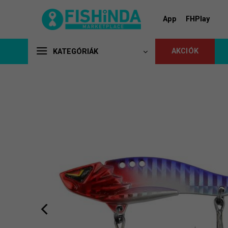
Skip
to
App
FHPlay
content
AKCIÓK
KATEGÓRIÁK