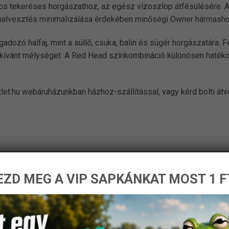
os tekeréses horgászathoz, az egész vízoszlop átfésülésére. A
 halvesztés minimalizálása érdekében minőségi Owner hármashor
gadozó halfaj, mint a süllő, csuka, balin és sügér horgászatára
 kívánt mélységet. A Red Head színkombináció különösen hatéko
let.hu webáruházunkban házhoz-szállítással, vagy kérd bolti át
ZD MEG A VIP SAPKÁNKAT MOST 1 F