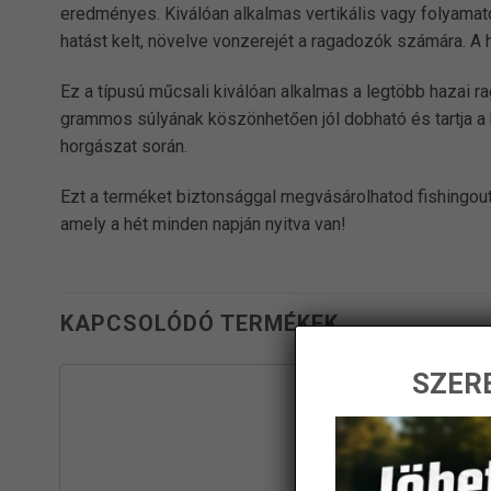
eredményes. Kiválóan alkalmas vertikális vagy folyamat
hatást kelt, növelve vonzerejét a ragadozók számára. A
Ez a típusú műcsali kiválóan alkalmas a legtöbb hazai ra
grammos súlyának köszönhetően jól dobható és tartja a
horgászat során.
Ezt a terméket biztonsággal megvásárolhatod fishingout
amely a hét minden napján nyitva van!
KAPCSOLÓDÓ TERMÉKEK
SZERE