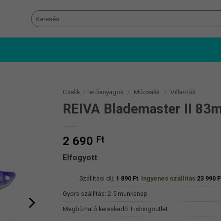
Keresés
a
következőre:
Csalik, Etetőanyagok
/
Műcsalik
/
Villantók
REIVA Blademaster II 83
2 690
Ft
Elfogyott
Szállítási díj:
1 890
Ft
.
Ingyenes szállítás
23 990
F
Gyors szállítás: 2-5 munkanap
Megbízható kereskedő:
Fishingoutlet