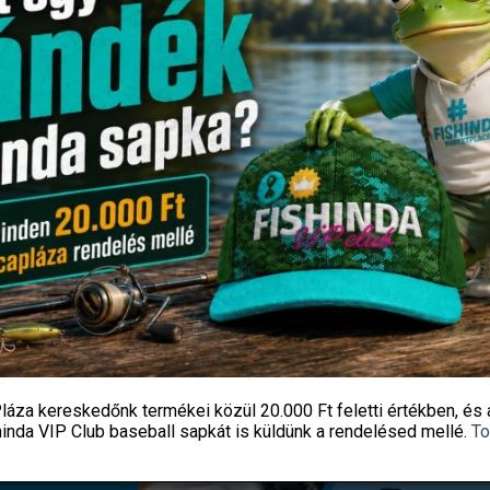
ICK 5CM 5 DB/CS SZÍN: 053
WIZARD MICRO JIG 2316 FEJ
990
Ft
930
Ft
Fishingoutlet
Fishingoutlet
KOSÁRBA TESZEM
KOSÁRBA TESZEM
láza kereskedőnk termékei közül
20.000 Ft feletti
értékben, és 
hinda VIP Club baseball sapkát
is küldünk a rendelésed mellé.
To