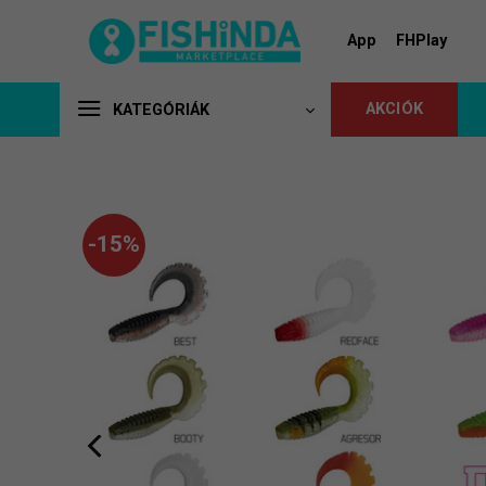
Skip
to
App
FHPlay
content
AKCIÓK
KATEGÓRIÁK
-15%