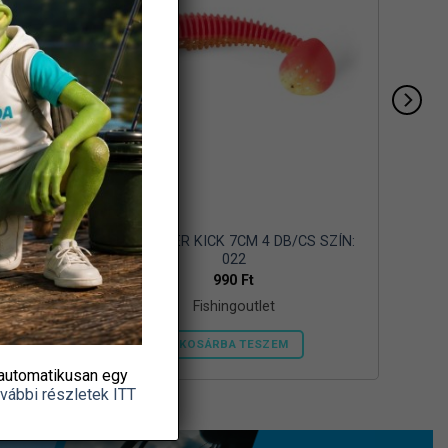
 DB/CS
L&K POWER KICK 7CM 4 DB/CS SZÍN:
022
990
Ft
Fishingoutlet
KOSÁRBA TESZEM
automatikusan egy
vábbi részletek ITT