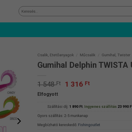
Keresés
a
következőre:
Csalik, Etetőanyagok
/
Műcsalik
/
Gumihal, Twister
Gumihal Delphin TWISTA 
Original
Current
1 548
Ft
1 316
Ft
price
price
Elfogyott
was:
is:
1
1
Szállítási díj:
1 890
Ft
.
Ingyenes szállítás
23 990
F
548 Ft.
316 Ft.
Gyors szállítás: 2-5 munkanap
Megbízható kereskedő:
Fishingoutlet