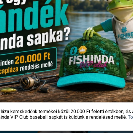
MICRO JIG 2412 FEJ 1/0 3G
WIZARD POWER KICK 9,5CM 3
SZÍN: 053
940
Ft
990
Ft
Fishingoutlet
Fishingoutlet
KOSÁRBA TESZEM
KOSÁRBA TESZEM
láza kereskedőnk termékei közül
20.000 Ft feletti
értékben, és 
hinda VIP Club baseball sapkát
is küldünk a rendelésed mellé.
To