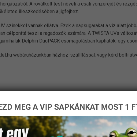
rgászatról. A rovátkolt test növeli a csali vonzerejét és rezgés
tökéletes illeszkedésében a jigfejhez.
V színekkel vannak ellátva. Ezek a napsugarakat a víz alatt jobb
atatlan célponttá teszi a ragadozók számára. A TWISTA UVs változa
. A gumihalak Delphin DuoPACK csomagolásban kaphatók, egy csoma
let.hu webáruházunkban házhoz-szállítással, vagy kérd bolti át
ZD MEG A VIP SAPKÁNKAT MOST 1 F