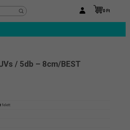
0
Ft
UVs / 5db – 8cm/BEST
t
felett