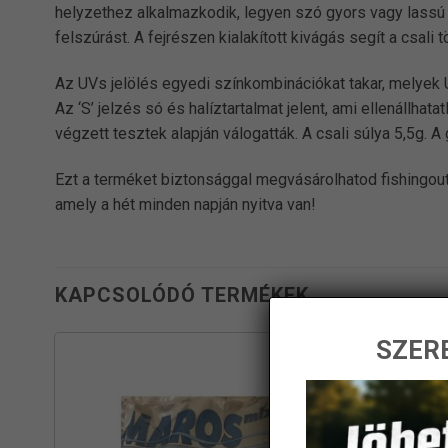
helyzethez alkalmazkodik, legyen szó gyors vagy lassú ho
felszúrást. A fejrészen kialakított kivágás segít a csali 
Az UVs jelölés egyedi színkombinációkat takar, melyek U
Az ‘S’ jelzés só és halíztartalmat jelent, ami ellenállh
végzett tesztek alapján válogatták. A csali súlya 5,5g
Ezt a terméket biztonsággal megvásárolhatod fishingout
amely a hét minden napján nyitva van!
KAPCSOLÓDÓ TERMÉKEK
SZERE