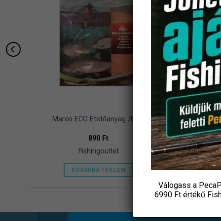
Maros ECO Etetőanyag /Eper
WIZARD 
890
Ft
Fishingoutlet
KOSÁRBA TESZEM
Válogass a PecaP
6990 Ft értékű
Fis