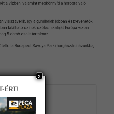
ét a vízben, valamint megkönnyíti a horogra való
an visszaverik, így a gumihalak jobban észrevehetők.
tban található színek széles skáláját Európa vizein
g 5 darab csalit tartalmaz.
vétellel a Budapest Savoya Parki horgászáruházunkba,
x
T-ÉRT!