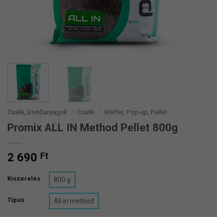
Csalik, Etetőanyagok
/
Csalik
/
Wafter, Pop-up, Pellet
Promix ALL IN Method Pellet 800g
2 690
Ft
Kiszerelés
800 g
Típus
All in method