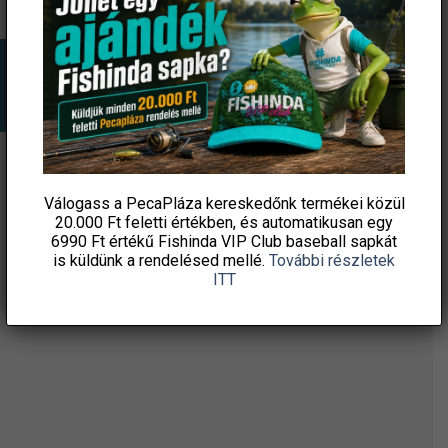
terméknek
terméknek
több
több
variációja
variációja
van.
van.
A
A
változatok
változatok
a
a
termékoldalon
termékoldalon
választhatók
választhatók
Válogass a PecaPláza kereskedőnk termékei közül
ÉRTESÜLJ ELSŐKÉNT! IRATKOZZ FEL A
ki
ki
20.000 Ft feletti
értékben, és automatikusan egy
HÍRLEVELÜNKRE!
6990 Ft értékű
Fishinda VIP Club baseball sapkát
is küldünk a rendelésed mellé.
További részletek
ITT