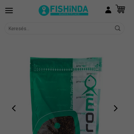
Skip
to
content
Keresés
a
következőre: