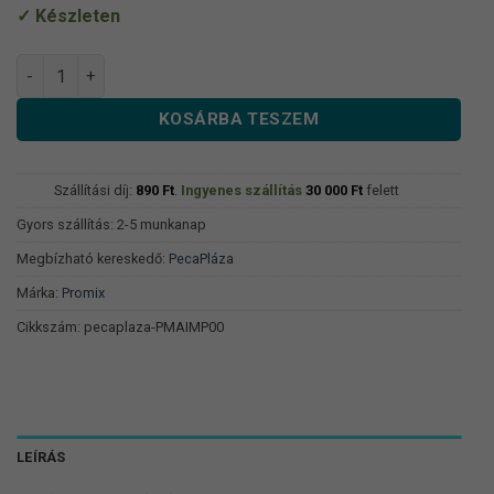
Készleten
Promix ALL IN Method Pellet 800g mennyiség
KOSÁRBA TESZEM
Szállítási díj:
890
Ft
.
Ingyenes szállítás
30 000
Ft
felett
Gyors szállítás: 2-5 munkanap
Megbízható kereskedő:
PecaPláza
Márka:
Promix
Cikkszám:
pecaplaza-PMAIMP00
LEÍRÁS