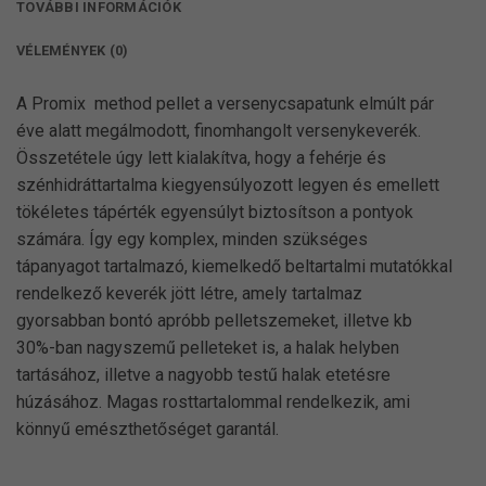
TOVÁBBI INFORMÁCIÓK
VÉLEMÉNYEK (0)
A Promix method pellet a versenycsapatunk elmúlt pár
éve alatt megálmodott, finomhangolt versenykeverék.
Összetétele úgy lett kialakítva, hogy a fehérje és
szénhidráttartalma kiegyensúlyozott legyen és emellett
tökéletes tápérték egyensúlyt biztosítson a pontyok
számára. Így egy komplex, minden szükséges
tápanyagot tartalmazó, kiemelkedő beltartalmi mutatókkal
rendelkező keverék jött létre, amely tartalmaz
gyorsabban bontó apróbb pelletszemeket, illetve kb
30%-ban nagyszemű pelleteket is, a halak helyben
tartásához, illetve a nagyobb testű halak etetésre
húzásához. Magas rosttartalommal rendelkezik, ami
könnyű emészthetőséget garantál.