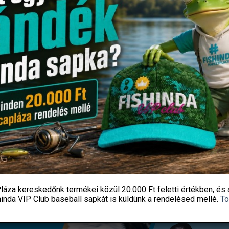
Cukk Mini Puffi
Kamasaki OWL Körforgó Vil
1 190
Ft
490
Ft
PecaPláza
PecaPláza
OPCIÓK VÁLASZTÁSA
KOSÁRBA TESZEM
Ennek
Ennek
láza kereskedőnk termékei közül
20.000 Ft feletti
értékben, és 
a
a
hinda VIP Club baseball sapkát
is küldünk a rendelésed mellé.
To
terméknek
terméknek
több
több