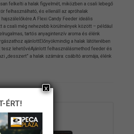
an felkelti a halak figyelmét, miközben a csali lebegő
r felhasználható, és ellenáll az apróhalak
 hajszálelőkére.A Flexi Candy Feeder ideális
tt a csali még nehezebb körülmények között – például
lrugalmas, tartós anyagintenzív aroma és élénk
gászathoz ajánlottElőnyökmindig a halak látóterében
 tesz lehetővéAjánlott felhasználásmethod feeder és
i „desszert” a halak számára: csábító aromája, élénk
x
T-ÉRT!