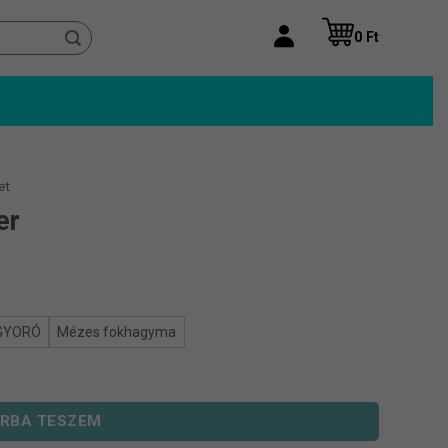
0
Ft
et
er
GYORÓ
Mézes fokhagyma
RBA TESZEM