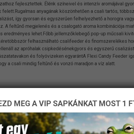
thoz fejlesztettek. Élénk színeivel és intenzív aromájával gyors
k felett.Rugalmas anyagának köszönhetően a csali tartós, többszö
salizást, így gyorsan és egyszerűen felhelyezhető a horogra vagy
z. A feltűnő megjelenés és a csalogató aroma kombinációja mia
is eredményes lehet.Főbb jellemzőklebegő pop-up műcsali kivite
kéretöbbször felhasználható csalifeeder és finomszerelékes hor
lenáll az apróhalak csipkedésénekgyors és egyszerű csalizást
szatatavakon és folyóvizeken egyarántA Flexi Candy Feeder igaz
gy a csali mindig feltűnő és vonzó maradjon a víz alatt.
ZD MEG A VIP SAPKÁNKAT MOST 1 F