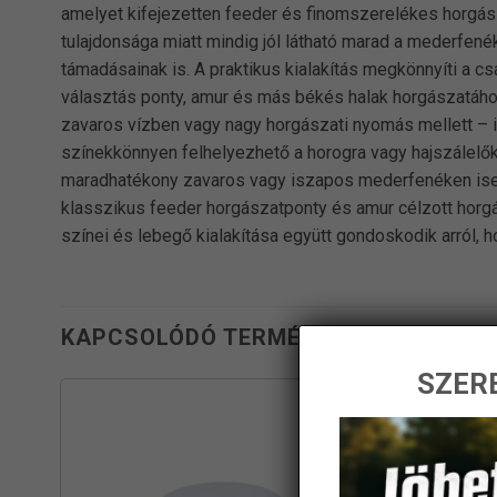
amelyet kifejezetten feeder és finomszerelékes horgásza
tulajdonsága miatt mindig jól látható marad a mederfené
támadásainak is. A praktikus kialakítás megkönnyíti a c
választás ponty, amur és más békés halak horgászatáho
zavaros vízben vagy nagy horgászati nyomás mellett – 
színekkönnyen felhelyezhető a horogra vagy hajszálelő
maradhatékony zavaros vagy iszapos mederfenéken isel
klasszikus feeder horgászatponty és amur célzott horgá
színei és lebegő kialakítása együtt gondoskodik arról, ho
KAPCSOLÓDÓ TERMÉKEK
SZERE