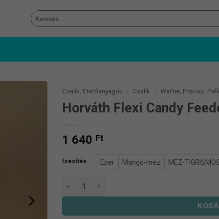
Keresés
a
következőre:
Csalik, Etetőanyagok
/
Csalik
/
Wafter, Pop-up, Pell
Horváth Flexi Candy Feed
1 640
Ft
Ízesítés
Eper
Mangó-méz
MÉZ-TIGRISMO
Horváth Flexi Candy Feeder mennyiség
KOSÁ