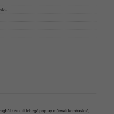
elett
yagból készült lebegő pop-up műcsali kombináció,