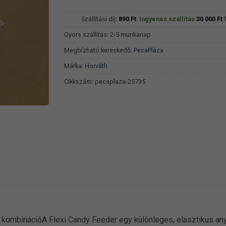
Szállítási díj:
890
Ft
.
Ingyenes szállítás
30 000
Ft
f
Gyors szállítás: 2-5 munkanap
Megbízható kereskedő:
PecaPláza
Márka:
Horváth
Cikkszám:
pecaplaza-25735
 kombinációA Flexi Candy Feeder egy különleges, elasztikus an