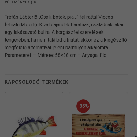
VÉLEMÉNYEK (0)
Tréfás Lábtörlő „Csali, botok, pia…” felirattal Vicces
feliratú lábtörlő. Kiváló ajándék barátnak, családnak, akár
egy lakásavató bulira. A horgászfelszerelések
tengerében, ha nem találod a kiutat, akkor ez a kiegészítő
megfelelő alternatívát jelent bármilyen alkalomra..
Paraméterei: – Mérete: 58×38 cm – Anyaga: filc
KAPCSOLÓDÓ TERMÉKEK
-35%