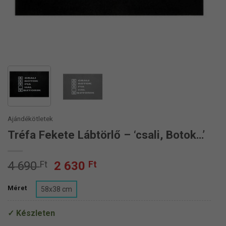
Ajándékötletek
Tréfa Fekete Lábtörlő – ‘csali, Botok…’
Original
Current
4 690
Ft
2 630
Ft
price
price
was:
is:
Méret
58x38 cm
4
2
690 Ft.
630 Ft.
Készleten