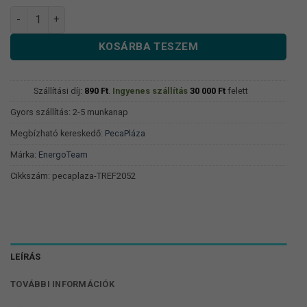
Tréfa Fekete Lábtörlő - 'csali, Botok...' mennyiség
KOSÁRBA TESZEM
Szállítási díj:
890
Ft
.
Ingyenes szállítás
30 000
Ft
felett
Gyors szállítás: 2-5 munkanap
Megbízható kereskedő:
PecaPláza
Márka:
EnergoTeam
Cikkszám:
pecaplaza-TREF2052
LEÍRÁS
TOVÁBBI INFORMÁCIÓK