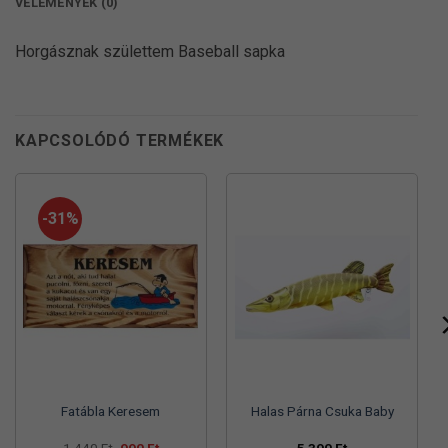
VÉLEMÉNYEK (0)
Horgásznak születtem Baseball sapka
KAPCSOLÓDÓ TERMÉKEK
-31%
Fatábla Keresem
Halas Párna Csuka Baby
Original
Current