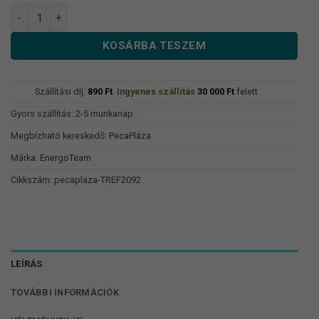
Baseball Sapka Horgásznak Születtem! mennyiség
KOSÁRBA TESZEM
Szállítási díj:
890
Ft
.
Ingyenes szállítás
30 000
Ft
felett
Gyors szállítás: 2-5 munkanap
Megbízható kereskedő:
PecaPláza
Márka:
EnergoTeam
Cikkszám:
pecaplaza-TREF2092
LEÍRÁS
TOVÁBBI INFORMÁCIÓK