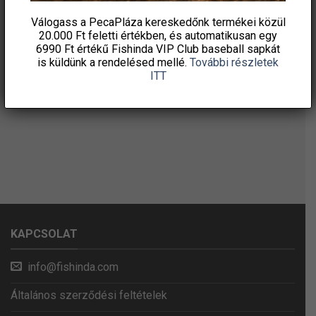
Válogass a PecaPláza kereskedőnk termékei közül
20.000 Ft feletti
értékben, és automatikusan egy
6990 Ft értékű
Fishinda VIP Club baseball sapkát
is küldünk a rendelésed mellé.
További részletek
ITT
KAPCSOLAT
info@fishinda.com
Általános szerződési feltételek