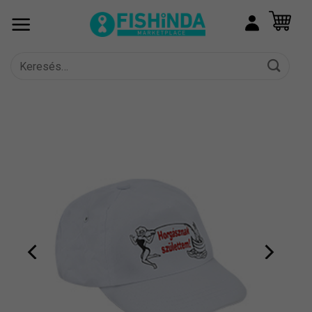
Skip
to
content
Keresés
a
következőre: