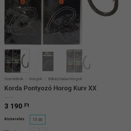
Szerelékek
/
Horgok
/
Békés halas horgok
Korda Pontyozó Horog Kurv XX
3 190
Ft
Kiszerelés
10 db