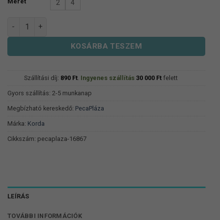
Méret
2
4
Korda Pontyozó Horog Kurv XX mennyiség
KOSÁRBA TESZEM
Szállítási díj:
890
Ft
.
Ingyenes szállítás
30 000
Ft
felett
Gyors szállítás: 2-5 munkanap
Megbízható kereskedő:
PecaPláza
Márka:
Korda
Cikkszám:
pecaplaza-16867
LEÍRÁS
TOVÁBBI INFORMÁCIÓK