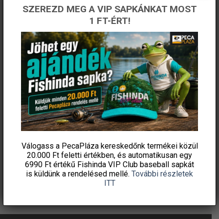
ÉRTESÜLJ ELSŐKÉNT! IRATKOZZ FEL A
SZEREZD MEG A VIP SAPKÁNKAT MOST
HÍRLEVELÜNKRE!
1 FT-ÉRT!
Válogass a PecaPláza kereskedőnk termékei közül
20.000 Ft feletti
értékben, és automatikusan egy
6990 Ft értékű
Fishinda VIP Club baseball sapkát
is küldünk a rendelésed mellé.
További részletek
ITT