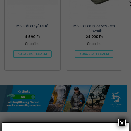
Mivardi ernyőtartó
Mivardi easy 235x92cm
hálózsák
4 590
Ft
24 990
Ft
Sneci.hu
Sneci.hu
KOSÁRBA TESZEM
KOSÁRBA TESZEM
x