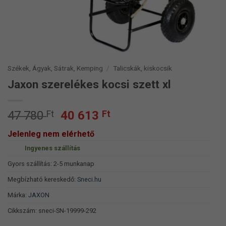
Székek, Ágyak, Sátrak, Kemping
/
Talicskák, kiskocsik
Jaxon szerelékes kocsi szett xl
Original
Current
47 780
Ft
40 613
Ft
price
price
Jelenleg nem elérhető
was:
is:
Ingyenes szállítás
47
40
780 Ft.
613 Ft.
Gyors szállítás: 2-5 munkanap
Megbízható kereskedő:
Sneci.hu
Márka:
JAXON
Cikkszám:
sneci-SN-19999-292