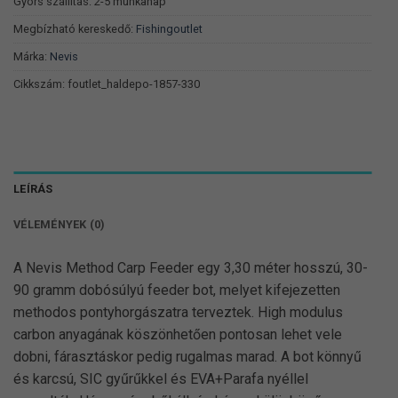
Gyors szállítás: 2-5 munkanap
Megbízható kereskedő:
Fishingoutlet
Márka:
Nevis
Cikkszám:
foutlet_haldepo-1857-330
LEÍRÁS
VÉLEMÉNYEK (0)
A Nevis Method Carp Feeder egy 3,30 méter hosszú, 30-
90 gramm dobósúlyú feeder bot, melyet kifejezetten
methodos pontyhorgászatra terveztek. High modulus
carbon anyagának köszönhetően pontosan lehet vele
dobni, fárasztáskor pedig rugalmas marad. A bot könnyű
és karcsú, SIC gyűrűkkel és EVA+Parafa nyéllel