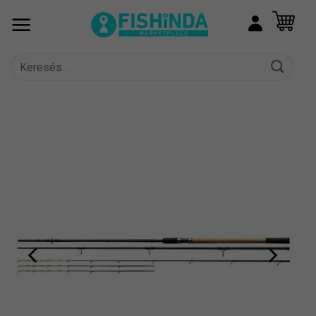
Skip
to
content
Keresés
a
következőre: