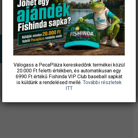
KOSÁRBA TESZEM
KOSÁRBA TESZEM
Ingyenes szállítás
Válogass a PecaPláza kereskedőnk termékei közül
20.000 Ft feletti
értékben, és automatikusan egy
6990 Ft értékű
Fishinda VIP Club baseball sapkát
is küldünk a rendelésed mellé.
További részletek
ÉRTESÜLJ ELSŐKÉNT! IRATKOZZ FEL A
ITT
HÍRLEVELÜNKRE!