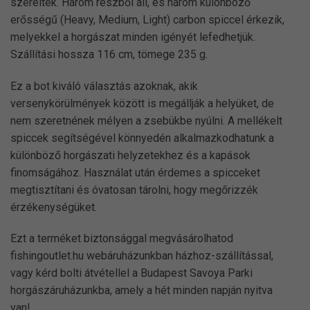
szerelték. Három részből áll, és három különböző
erősségű (Heavy, Medium, Light) carbon spiccel érkezik,
melyekkel a horgászat minden igényét lefedhetjük.
Szállítási hossza 116 cm, tömege 235 g.
Ez a bot kiváló választás azoknak, akik
versenykörülmények között is megállják a helyüket, de
nem szeretnének mélyen a zsebükbe nyúlni. A mellékelt
spiccek segítségével könnyedén alkalmazkodhatunk a
különböző horgászati helyzetekhez és a kapások
finomságához. Használat után érdemes a spicceket
megtisztítani és óvatosan tárolni, hogy megőrizzék
érzékenységüket.
Ezt a terméket biztonsággal megvásárolhatod
fishingoutlet.hu webáruházunkban házhoz-szállítással,
vagy kérd bolti átvétellel a Budapest Savoya Parki
horgászáruházunkba, amely a hét minden napján nyitva
van!