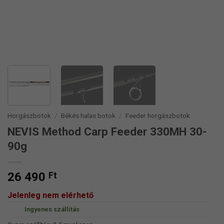
Horgászbotok
/
Békés halas botok
/
Feeder horgászbotok
NEVIS Method Carp Feeder 330MH 30-
90g
26 490
Ft
Jelenleg nem elérhető
Ingyenes szállítás