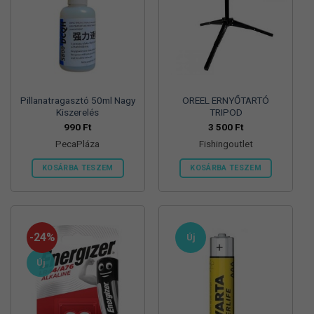
Pillanatragasztó 50ml Nagy
OREEL ERNYŐTARTÓ
Kiszerelés
TRIPOD
990
Ft
3 500
Ft
PecaPláza
Fishingoutlet
KOSÁRBA TESZEM
KOSÁRBA TESZEM
Ennek
a
terméknek
több
-24%
Új
variációja
van.
Új
A
változatok
a