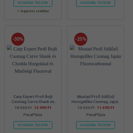
560 Ft.
990 Ft.
550 Ft.
990 Ft.
KOSÁRBA TESZEM
KOSÁRBA TESZEM
Ennek
Ennek
Ingyenes szállítás
a
a
terméknek
terméknek
több
több
variációja
variációja
-30%
-25%
van.
van.
A
A
változatok
változatok
a
a
termékoldalon
termékoldalon
választhatók
választhatók
ki
ki
Carp Expert Profi Bojli
Mustad Profi Süllőző
Csomag Curve Shank és
Horogelőke Csomag Japán
Chodda Horgokkal és
Fluorocarbonnal
Original
Current
Original
Current
18 550
Ft
12 990
Ft
15 330
Ft
11 490
Ft
price
price
price
price
Minőségi Fluoroval
PecaPláza
PecaPláza
was:
is:
was:
is:
18
12
15
11
550 Ft.
990 Ft.
330 Ft.
490 Ft.
KOSÁRBA TESZEM
KOSÁRBA TESZEM
Ennek
Ennek