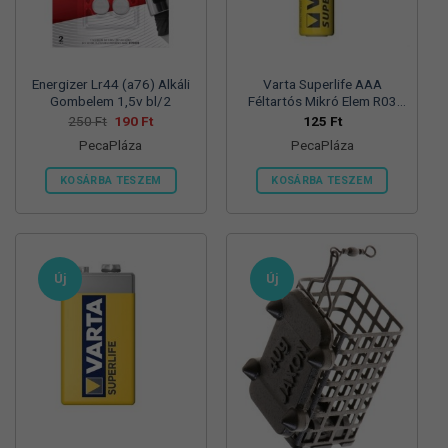
termékoldalon
választhatók
ki
Energizer Lr44 (a76) Alkáli
Varta Superlife AAA
Gombelem 1,5v bl/2
Féltartós Mikró Elem R03
Bl/4
Original
Current
250
Ft
190
Ft
125
Ft
price
price
PecaPláza
PecaPláza
was:
is:
250 Ft.
190 Ft.
KOSÁRBA TESZEM
KOSÁRBA TESZEM
Ennek
Ennek
a
a
terméknek
terméknek
több
több
Új
Új
variációja
variációja
van.
van.
A
A
változatok
változatok
a
a
termékoldalon
termékoldalon
választhatók
választhatók
ki
ki