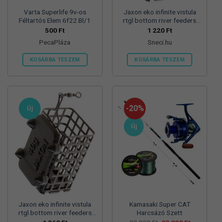
Varta Superlife 9v-os
Jaxon eko infinite vistula
Féltartós Elem 6f22 Bl/1
rtgl bottom river feeders
25/30/57mm 100g
500
Ft
1 220
Ft
folyóvizi feeder kosár
PecaPláza
Sneci.hu
KOSÁRBA TESZEM
KOSÁRBA TESZEM
Ennek
a
terméknek
több
-20%
Új
variációja
van.
Új
A
változatok
a
termékoldalon
választhatók
ki
Jaxon eko infinite vistula
Kamasaki Super CAT
rtgl bottom river feeders
Harcsázó Szett
25/30/57mm 125g