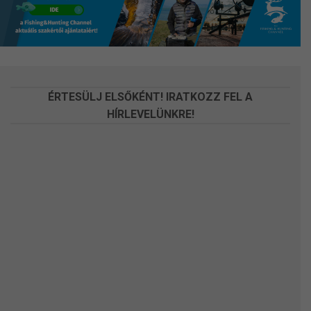
a
a
termékoldalon
termékoldalon
választhatók
választhatók
ki
ki
ÉRTESÜLJ ELSŐKÉNT! IRATKOZZ FEL A
HÍRLEVELÜNKRE!