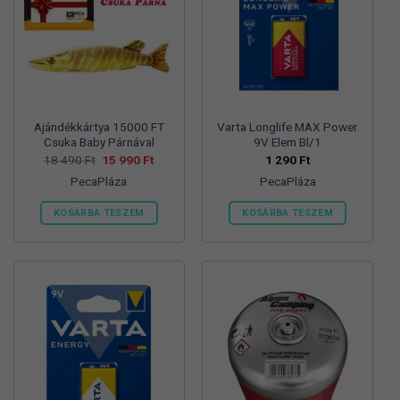
változatok
változatok
a
a
termékoldalon
termékoldalon
választhatók
választhatók
ki
ki
Ajándékkártya 15000 FT
Varta Longlife MAX Power
Csuka Baby Párnával
9V Elem Bl/1
Original
Current
18 490
Ft
15 990
Ft
1 290
Ft
price
price
PecaPláza
PecaPláza
was:
is:
18
15
490 Ft.
990 Ft.
KOSÁRBA TESZEM
KOSÁRBA TESZEM
Ennek
Ennek
a
a
terméknek
terméknek
több
több
variációja
variációja
van.
van.
A
A
változatok
változatok
a
a