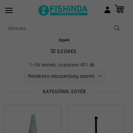
Skip
to
content
Keresés
a
következőre:
Egyéb
SZŰRÉS
Sorted
1–36 termék, összesen 401 db
by
popularity
KATEGÓRIA: EGYÉB