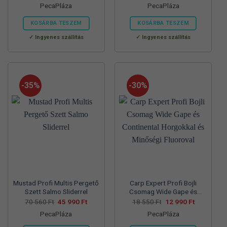
PecaPláza
PecaPláza
was:
is:
was:
is:
57
37
57
39
700 Ft.
990 Ft.
830 Ft.
990 Ft.
KOSÁRBA TESZEM
KOSÁRBA TESZEM
Ennek
Ennek
Ingyenes szállítás
Ingyenes szállítás
a
a
terméknek
terméknek
több
több
variációja
variációja
-35%
-30%
van.
van.
A
A
változatok
változatok
a
a
termékoldalon
termékoldalon
választhatók
választhatók
ki
ki
Mustad Profi Multis Pergető
Carp Expert Profi Bojli
Szett Salmo Sliderrel
Csomag Wide Gape és
Continental Horgokkal és
Original
Current
Original
Current
70 560
Ft
45 990
Ft
18 550
Ft
12 990
Ft
price
price
price
price
Minőségi Fluoroval
PecaPláza
PecaPláza
was:
is:
was:
is:
70
45
18
12