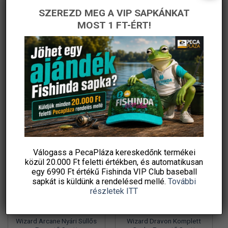
SZEREZD MEG A VIP SAPKÁNKAT
Wizard Perch Blade
Wizard Norvion Komplett
Komplett Pergető Szett
Balinos Pergető Szett
MOST 1 FT-ÉRT!
Csalikkal
Original
Current
Original
Current
51 830
Ft
35 990
Ft
52 030
Ft
29 990
Ft
price
price
price
price
PecaPláza
PecaPláza
was:
is:
was:
is:
51
35
52
29
830 Ft.
990 Ft.
030 Ft.
990 Ft.
KOSÁRBA TESZEM
KOSÁRBA TESZEM
Ennek
Ennek
Ingyenes szállítás
a
a
terméknek
terméknek
több
több
variációja
variációja
-34%
-32%
van.
van.
A
A
változatok
változatok
Válogass a PecaPláza kereskedőnk termékei
a
a
közül
20.000 Ft feletti
értékben, és automatikusan
termékoldalon
termékoldalon
egy 6990 Ft értékű
Fishinda VIP Club baseball
választhatók
választhatók
sapkát
is küldünk a rendelésed mellé.
További
ki
ki
részletek ITT
Wizard Arcane Nyári Süllős
Wizard Dravon Komplett