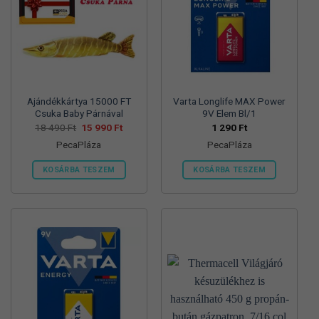
változatok
változatok
a
a
termékoldalon
termékoldalon
választhatók
választhatók
ki
ki
Ajándékkártya 15000 FT
Varta Longlife MAX Power
Csuka Baby Párnával
9V Elem Bl/1
Original
Current
18 490
Ft
15 990
Ft
1 290
Ft
price
price
PecaPláza
PecaPláza
was:
is:
18
15
490 Ft.
990 Ft.
KOSÁRBA TESZEM
KOSÁRBA TESZEM
Ennek
Ennek
a
a
terméknek
terméknek
több
több
variációja
variációja
van.
van.
A
A
változatok
változatok
a
a