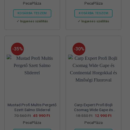
PecaPláza
PecaPláza
was:
is:
was:
is:
57
37
57
39
700 Ft.
990 Ft.
830 Ft.
990 Ft.
KOSÁRBA TESZEM
KOSÁRBA TESZEM
Ennek
Ennek
Ingyenes szállítás
Ingyenes szállítás
a
a
terméknek
terméknek
több
több
variációja
variációja
-35%
-30%
van.
van.
A
A
változatok
változatok
a
a
termékoldalon
termékoldalon
választhatók
választhatók
ki
ki
Mustad Profi Multis Pergető
Carp Expert Profi Bojli
Szett Salmo Sliderrel
Csomag Wide Gape és
Continental Horgokkal és
Original
Current
Original
Current
70 560
Ft
45 990
Ft
18 550
Ft
12 990
Ft
price
price
price
price
Minőségi Fluoroval
PecaPláza
PecaPláza
was:
is:
was:
is:
70
45
18
12