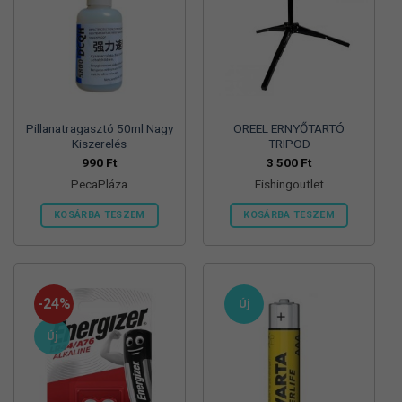
Pillanatragasztó 50ml Nagy
OREEL ERNYŐTARTÓ
Kiszerelés
TRIPOD
990
Ft
3 500
Ft
PecaPláza
Fishingoutlet
KOSÁRBA TESZEM
KOSÁRBA TESZEM
Ennek
a
terméknek
több
-24%
Új
variációja
van.
Új
A
változatok
a