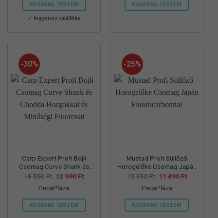
560 Ft.
990 Ft.
550 Ft.
990 Ft.
KOSÁRBA TESZEM
KOSÁRBA TESZEM
Ennek
Ennek
Ingyenes szállítás
a
a
terméknek
terméknek
több
több
variációja
variációja
-30%
-25%
van.
van.
A
A
változatok
változatok
a
a
termékoldalon
termékoldalon
választhatók
választhatók
ki
ki
Carp Expert Profi Bojli
Mustad Profi Süllőző
Csomag Curve Shank és
Horogelőke Csomag Japán
Chodda Horgokkal és
Fluorocarbonnal
Original
Current
Original
Current
18 550
Ft
12 990
Ft
15 330
Ft
11 490
Ft
price
price
price
price
Minőségi Fluoroval
PecaPláza
PecaPláza
was:
is:
was:
is:
18
12
15
11
550 Ft.
990 Ft.
330 Ft.
490 Ft.
KOSÁRBA TESZEM
KOSÁRBA TESZEM
Ennek
Ennek