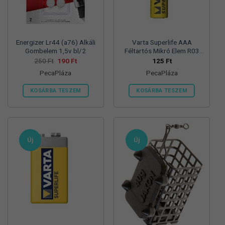
termékoldalon
választhatók
ki
Energizer Lr44 (a76) Alkáli
Varta Superlife AAA
Gombelem 1,5v bl/2
Féltartós Mikró Elem R03
Bl/4
Original
Current
250
Ft
190
Ft
125
Ft
price
price
PecaPláza
PecaPláza
was:
is:
250 Ft.
190 Ft.
KOSÁRBA TESZEM
KOSÁRBA TESZEM
Ennek
Ennek
a
a
terméknek
terméknek
több
több
Új
Új
variációja
variációja
van.
van.
A
A
változatok
változatok
a
a
termékoldalon
termékoldalon
választhatók
választhatók
ki
ki