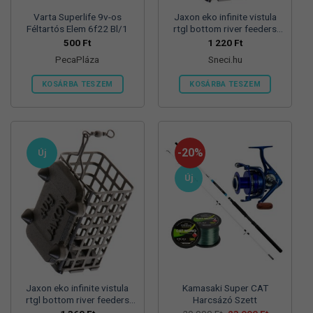
Varta Superlife 9v-os
Jaxon eko infinite vistula
Féltartós Elem 6f22 Bl/1
rtgl bottom river feeders
25/30/57mm 100g
500
Ft
1 220
Ft
folyóvizi feeder kosár
PecaPláza
Sneci.hu
KOSÁRBA TESZEM
KOSÁRBA TESZEM
Ennek
a
terméknek
több
-20%
Új
variációja
van.
Új
A
változatok
a
termékoldalon
választhatók
ki
Jaxon eko infinite vistula
Kamasaki Super CAT
rtgl bottom river feeders
Harcsázó Szett
25/30/57mm 125g