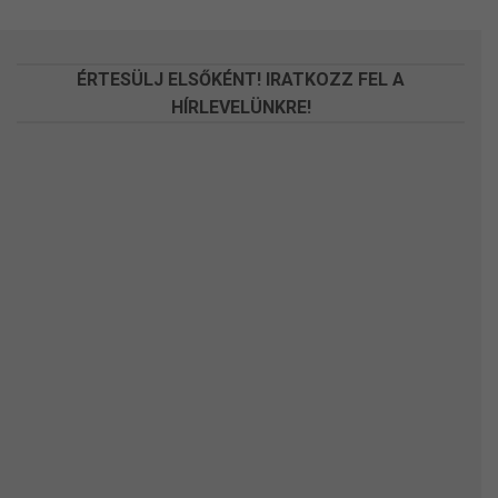
a
a
termékoldalon
termékoldalon
választhatók
választhatók
ÉRTESÜLJ ELSŐKÉNT! IRATKOZZ FEL A
ki
ki
HÍRLEVELÜNKRE!