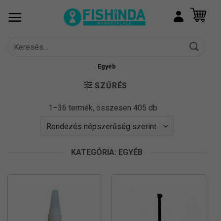
Skip
to
content
Keresés
a
következőre:
Egyéb
SZŰRÉS
Sorted
1–36 termék, összesen 405 db
by
popularity
KATEGÓRIA: EGYÉB