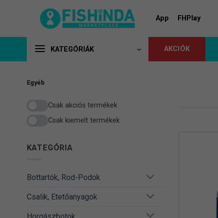
Skip
to
App
FHPlay
content
AKCIÓK
KATEGÓRIÁK
Egyéb
Csak akciós termékek
Csak kiemelt termékek
KATEGÓRIA
Bottartók, Rod-Podok
Csalik, Etetőanyagok
Horgászbotok