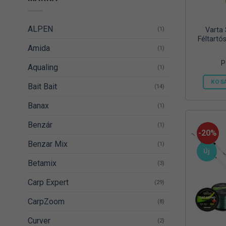
ALPEN
(1)
Varta
Féltartó
Amida
(1)
P
Aqualing
(1)
KOS
Bait Bait
(14)
Banax
(1)
Benzár
(1)
-20%
Benzar Mix
(1)
Új
Betamix
(3)
Carp Expert
(29)
CarpZoom
(8)
Curver
(2)