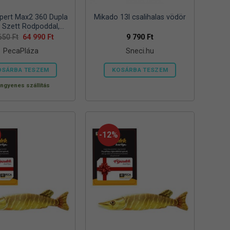
pert Max2 360 Dupla
Mikado 13l csalihalas vödör
s Szett Rodpoddal,
elzővel ÉS Csalikkal
Original
Current
 650
Ft
64 990
Ft
9 790
Ft
price
price
PecaPláza
Sneci.hu
was:
is:
94
64
650 Ft.
990 Ft.
OSÁRBA TESZEM
KOSÁRBA TESZEM
Ennek
Ingyenes szállítás
a
terméknek
több
variációja
-12%
van.
A
változatok
a
termékoldalon
választhatók
ki