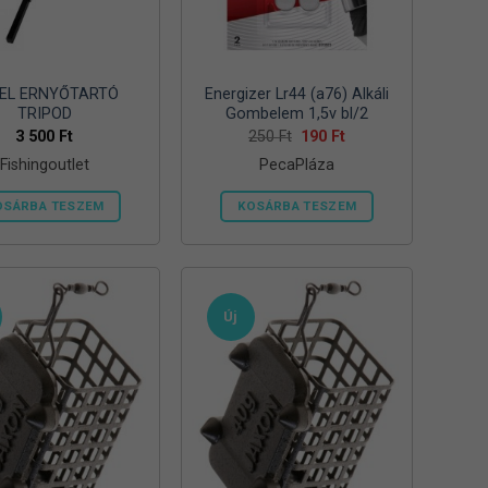
EL ERNYŐTARTÓ
Energizer Lr44 (a76) Alkáli
TRIPOD
Gombelem 1,5v bl/2
Original
Current
3 500
Ft
250
Ft
190
Ft
price
price
Fishingoutlet
PecaPláza
was:
is:
250 Ft.
190 Ft.
OSÁRBA TESZEM
KOSÁRBA TESZEM
Ennek
a
terméknek
több
Új
variációja
van.
A
változatok
a
termékoldalon
választhatók