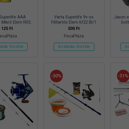
ki
 Superlife AAA
Varta Superlife 9v-os
Jaxon ek
s Mikró Elem R03
Féltartós Elem 6f22 Bl/1
bot
Bl/4
25/30/
125
Ft
500
Ft
ecaPláza
PecaPláza
ÁRBA TESZEM
KOSÁRBA TESZEM
K
Ennek
Ennek
a
a
terméknek
terméknek
több
több
-30%
-31%
variációja
variációja
van.
van.
A
A
változatok
változatok
a
a
termékoldalon
termékoldalon
választhatók
választhatók
ki
ki