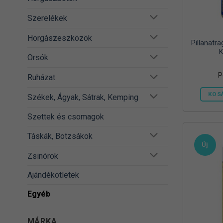
Szerelékek
Horgászeszközök
Pillanatr
K
Orsók
P
Ruházat
KOS
Székek, Ágyak, Sátrak, Kemping
Szettek és csomagok
Táskák, Botzsákok
Új
Zsinórok
Ajándékötletek
Egyéb
MÁRKA