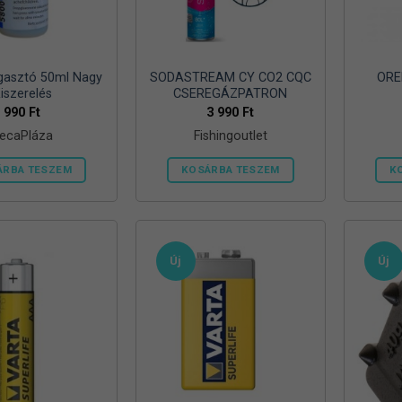
agasztó 50ml Nagy
SODASTREAM CY CO2 CQC
ORE
iszerelés
CSEREGÁZPATRON
990
Ft
3 990
Ft
ecaPláza
Fishingoutlet
ÁRBA TESZEM
KOSÁRBA TESZEM
K
Ennek
a
terméknek
több
Új
Új
variációja
van.
A
változatok
a
termékoldalon
választhatók