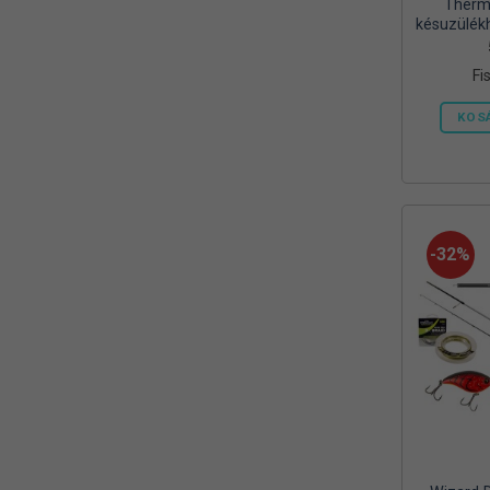
Therma
Mora
(2)
késuzülék
450 g
MTX
(1)
gázpatron
Fi
Mustad
(9)
KOS
Okuma
(1)
OREEL
(1)
Outdoor
(3)
-32%
Palisad
(1)
Peca Pláza
(1)
Prologic
(4)
QUANTUM
(1)
Rapala
(6)
Rapture
(2)