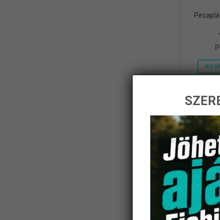
Pecaplá
Frenetic
(8)
Gamakatsu
(1)
P
Geoff Anderson
(5)
KOS
Haldoradó
(1)
HOME
(5)
SZERE
iBite
(2)
-14%
JAXON
(11)
K-Karp
(8)
Kamasaki
(6)
KARCHER
(1)
KOLPO
(1)