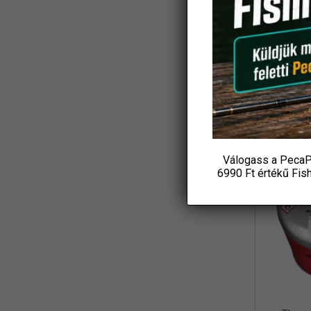
Koós
(3)
Ajándék
L&K
(2)
Csuka
19 6
LBFishing
(3)
P
Led Lenser
(2)
KOS
Loomis and Franklin
(1)
MADCAT
(7)
Válogass a PecaP
Marshal
(1)
6990 Ft értékű
Fis
MAVER
(1)
Maxell
(1)
MFF
(3)
Mikado
(8)
MIVARDI
(4)