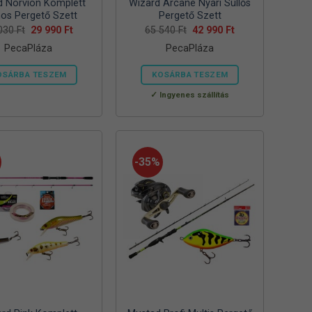
d Norvion Komplett
Wizard Arcane Nyári Süllős
nos Pergető Szett
Pergető Szett
Original
Current
Original
Current
 030
Ft
29 990
Ft
65 540
Ft
42 990
Ft
price
price
price
price
PecaPláza
PecaPláza
was:
is:
was:
is:
52
29
65
42
030 Ft.
990 Ft.
540 Ft.
990 Ft.
OSÁRBA TESZEM
KOSÁRBA TESZEM
Ennek
Ennek
Ingyenes szállítás
a
a
terméknek
terméknek
több
több
variációja
variációja
-35%
van.
van.
A
A
változatok
változatok
a
a
termékoldalon
termékoldalon
választhatók
választhatók
ki
ki