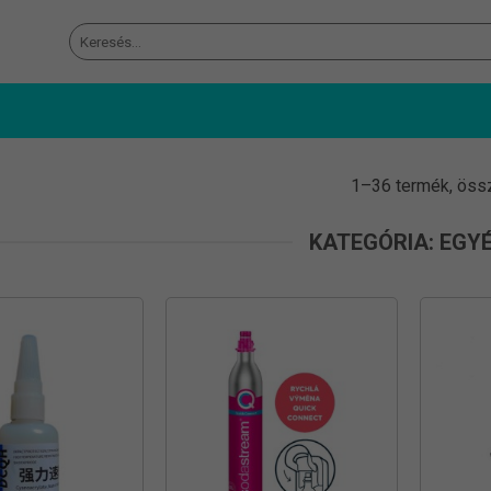
Keresés
a
következőre:
1–36 termék, öss
KATEGÓRIA: EGY