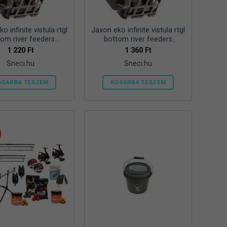
ki
o infinite vistula rtgl
Jaxon eko infinite vistula rtgl
tom river feeders
bottom river feeders
57mm 100g folyóvizi
25/30/57mm 125g folyóvizi
1 220
Ft
1 360
Ft
feeder kosár
feeder kosár
Sneci.hu
Sneci.hu
OSÁRBA TESZEM
KOSÁRBA TESZEM