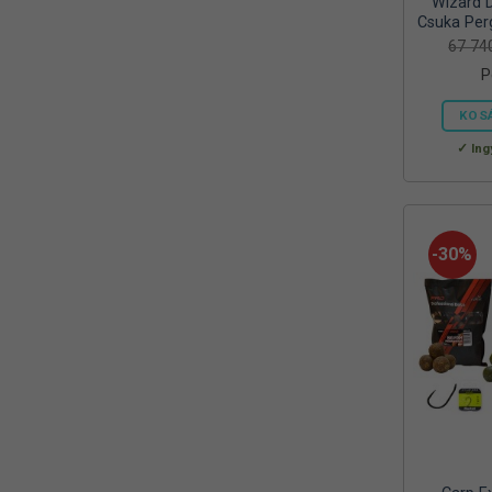
Wizard 
Reiva
Csuka Per
(1)
67 7
RELAX
(1)
P
RIDGEMONKEY
(4)
KOS
SAL
Ing
(2)
SEDO
(2)
SILSTAR
(3)
-30%
Silverline
(2)
SKROSS
(1)
SMA
(1)
SODASTREAM
(1)
Sonik
(1)
Szász
(2)