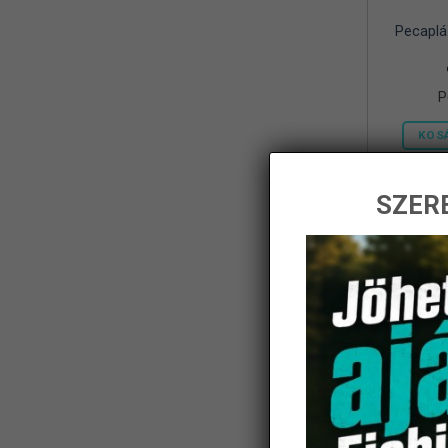
Pecaplá
Frenetic
(8)
Gamakatsu
(1)
P
Geoff Anderson
(5)
KOS
Haldoradó
(1)
HOME
(5)
SZERE
iBite
(2)
-14%
JAXON
(11)
K-Karp
(8)
Kamasaki
(6)
KARCHER
(1)
KOLPO
(1)