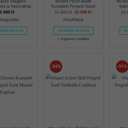
cell Világjáró
Wizard Perch Blade
Wizar
hez is használható
Komplett Pergető Szett
Bali
 propán-bután
Csalikkal
Original
Current
5 990
Ft
51 830
Ft
35 990
Ft
52
price
price
, 7/16 col menetes
shingoutlet
PecaPláza
was:
is:
szelep, –
51
35
830 Ft.
990 Ft.
ÁRBA TESZEM
KOSÁRBA TESZEM
K
Ennek
Ingyenes szállítás
a
terméknek
több
variációja
-34%
-31%
van.
A
változatok
a
termékoldalon
választhatók
ki