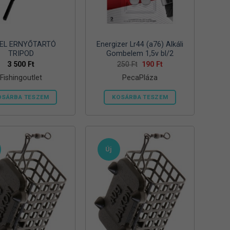
EL ERNYŐTARTÓ
Energizer Lr44 (a76) Alkáli
TRIPOD
Gombelem 1,5v bl/2
Original
Current
3 500
Ft
250
Ft
190
Ft
price
price
Fishingoutlet
PecaPláza
was:
is:
250 Ft.
190 Ft.
OSÁRBA TESZEM
KOSÁRBA TESZEM
Ennek
a
terméknek
több
Új
variációja
van.
A
változatok
a
termékoldalon
választhatók