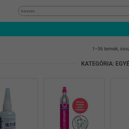
Keresés
a
következőre:
1–36 termék, öss
KATEGÓRIA: EGY