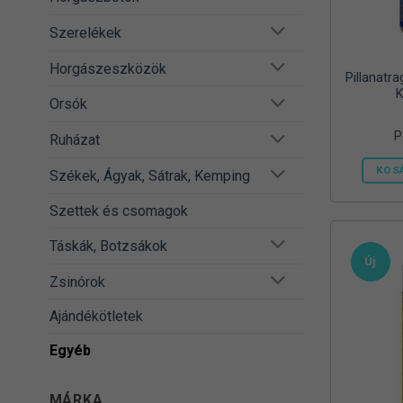
Szerelékek
Horgászeszközök
Pillanatr
K
Orsók
P
Ruházat
KOS
Székek, Ágyak, Sátrak, Kemping
Szettek és csomagok
Táskák, Botzsákok
Új
Zsinórok
Ajándékötletek
Egyéb
MÁRKA