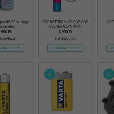
agasztó 50ml Nagy
SODASTREAM CY CO2 CQC
ORE
iszerelés
CSEREGÁZPATRON
990
Ft
3 990
Ft
ecaPláza
Fishingoutlet
ÁRBA TESZEM
KOSÁRBA TESZEM
K
Ennek
a
terméknek
több
Új
Új
variációja
van.
A
változatok
a
termékoldalon
választhatók