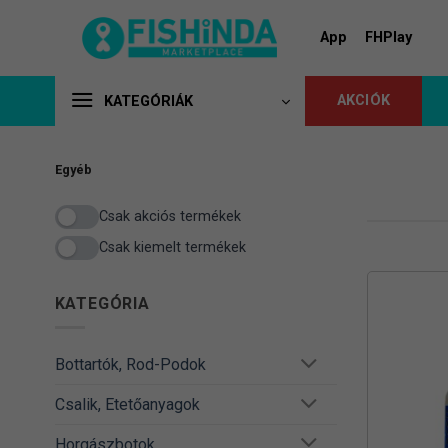
Skip
to
App
FHPlay
content
AKCIÓK
KATEGÓRIÁK
Egyéb
Csak akciós termékek
Csak kiemelt termékek
KATEGÓRIA
Bottartók, Rod-Podok
Csalik, Etetőanyagok
Horgászbotok