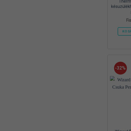
Therma
Mora
(2)
késuzülék
450 g
MTX
(1)
gázpatron
Fi
Mustad
(9)
KOS
Okuma
(1)
OREEL
(1)
Outdoor
(3)
-32%
Palisad
(1)
Peca Pláza
(1)
Prologic
(4)
QUANTUM
(1)
Rapala
(6)
Rapture
(2)