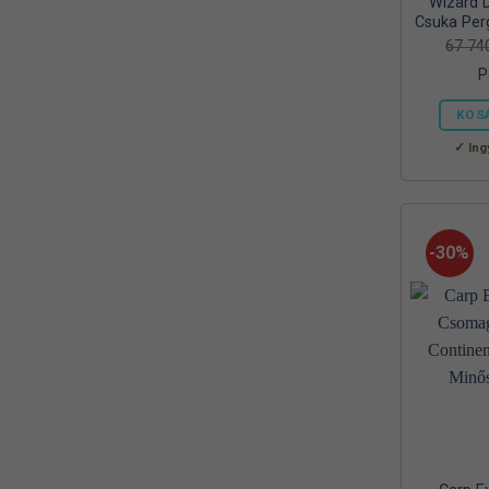
Wizard 
Reiva
Csuka Per
(1)
67 7
RELAX
(1)
P
RIDGEMONKEY
(4)
KOS
SAL
Ing
(2)
SEDO
(2)
SILSTAR
(3)
-30%
Silverline
(2)
SKROSS
(1)
SMA
(1)
SODASTREAM
(1)
Sonik
(1)
Szász
(2)