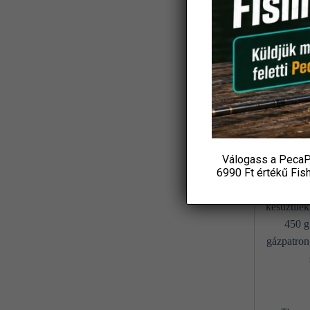
Koós
(3)
Ajándék
L&K
(2)
Csuka
19 6
LBFishing
(3)
P
Led Lenser
(2)
KOS
Loomis and Franklin
(1)
MADCAT
(7)
Válogass a PecaP
Marshal
(1)
6990 Ft értékű
Fis
MAVER
(1)
Maxell
(1)
MFF
(3)
Mikado
(8)
MIVARDI
(4)