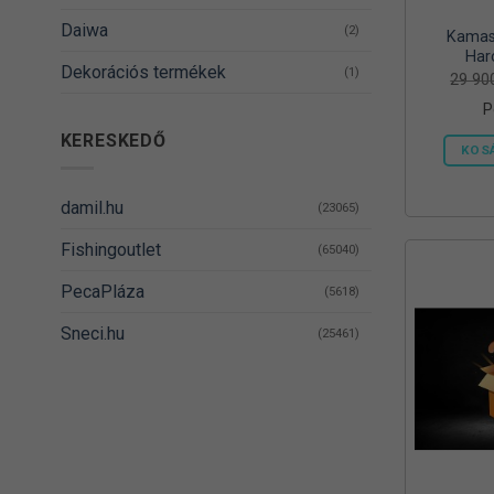
Daiwa
(2)
Kamas
Har
Dekorációs termékek
(1)
29 9
P
DELPHIN
(14)
KERESKEDŐ
KOS
Denzel
(8)
Dovit
(38)
damil.hu
(23065)
DUDI BAIT
(5)
Fishingoutlet
(65040)
Egyéb
(1)
PecaPláza
(5618)
Energizer
(2)
Sneci.hu
(25461)
EnergoTeam
(62)
Feedermania
(4)
Fieldmann
(1)
FOX RAGE
(3)