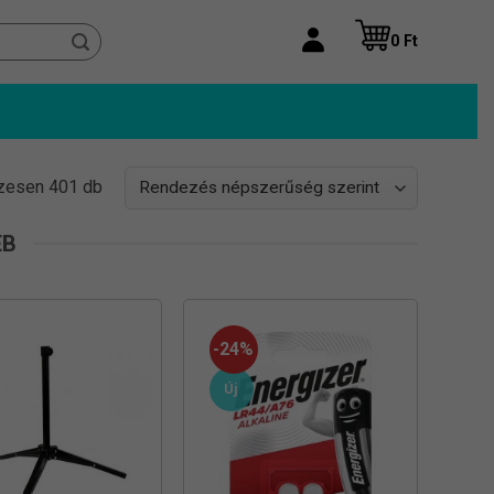
0
Ft
Sorted
zesen 401 db
by
popularity
ÉB
-24%
Új