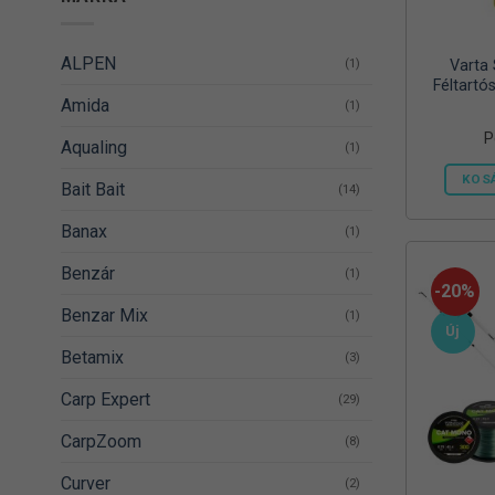
ALPEN
(1)
Varta
Féltartó
Amida
(1)
P
Aqualing
(1)
KOS
Bait Bait
(14)
Banax
(1)
Benzár
(1)
-20%
Benzar Mix
(1)
Új
Betamix
(3)
Carp Expert
(29)
CarpZoom
(8)
Curver
(2)