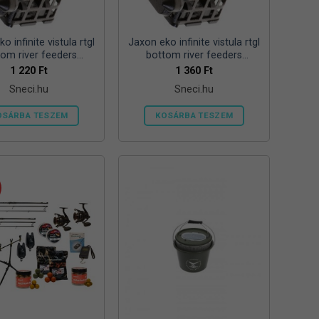
ki
o infinite vistula rtgl
Jaxon eko infinite vistula rtgl
tom river feeders
bottom river feeders
57mm 100g folyóvizi
25/30/57mm 125g folyóvizi
1 220
Ft
1 360
Ft
feeder kosár
feeder kosár
Sneci.hu
Sneci.hu
OSÁRBA TESZEM
KOSÁRBA TESZEM