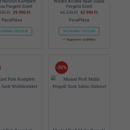
d Norvion Komplett
Wizard Arcane Nyári Süllős
nos Pergető Szett
Pergető Szett
Original
Current
Original
Current
 030
Ft
29 990
Ft
65 540
Ft
42 990
Ft
price
price
price
price
PecaPláza
PecaPláza
was:
is:
was:
is:
52
29
65
42
030 Ft.
990 Ft.
540 Ft.
990 Ft.
OSÁRBA TESZEM
KOSÁRBA TESZEM
Ennek
Ennek
Ingyenes szállítás
a
a
terméknek
terméknek
több
több
variációja
variációja
-35%
van.
van.
A
A
változatok
változatok
a
a
termékoldalon
termékoldalon
választhatók
választhatók
ki
ki