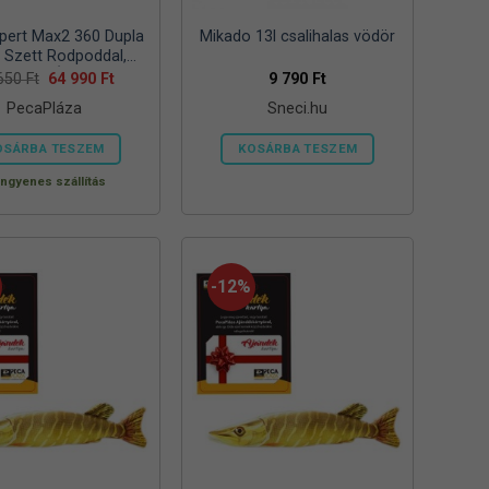
pert Max2 360 Dupla
Mikado 13l csalihalas vödör
s Szett Rodpoddal,
elzővel ÉS Csalikkal
Original
Current
 650
Ft
64 990
Ft
9 790
Ft
price
price
PecaPláza
Sneci.hu
was:
is:
94
64
650 Ft.
990 Ft.
OSÁRBA TESZEM
KOSÁRBA TESZEM
Ennek
Ingyenes szállítás
a
terméknek
több
variációja
-12%
van.
A
változatok
a
termékoldalon
választhatók
ki