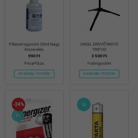
Pillanatragasztó 50ml Nagy
OREEL ERNYŐTARTÓ
Kiszerelés
TRIPOD
990
Ft
3 500
Ft
PecaPláza
Fishingoutlet
KOSÁRBA TESZEM
KOSÁRBA TESZEM
Ennek
a
terméknek
több
-24%
Új
variációja
van.
Új
A
változatok
a