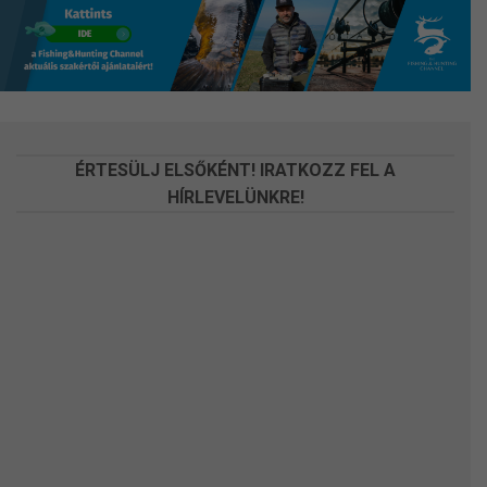
változatok
változatok
a
a
termékoldalon
termékoldalon
választhatók
választhatók
ki
ki
ÉRTESÜLJ ELSŐKÉNT! IRATKOZZ FEL A
HÍRLEVELÜNKRE!