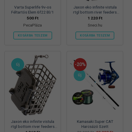
Varta Superlife 9v-os
Jaxon eko infinite vistula
Féltartós Elem 6f22 Bl/1
rtgl bottom river feeders
25/30/57mm 100g
500
Ft
1 220
Ft
folyóvizi feeder kosár
PecaPláza
Sneci.hu
KOSÁRBA TESZEM
KOSÁRBA TESZEM
Ennek
a
terméknek
több
-20%
Új
variációja
van.
Új
A
változatok
a
termékoldalon
választhatók
ki
Jaxon eko infinite vistula
Kamasaki Super CAT
rtgl bottom river feeders
Harcsázó Szett
25/30/57mm 125g