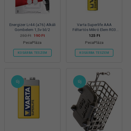
termékoldalon
választhatók
ki
Energizer Lr44 (a76) Alkáli
Varta Superlife AAA
Gombelem 1,5v bl/2
Féltartós Mikró Elem R03
Bl/4
Original
Current
250
Ft
190
Ft
125
Ft
price
price
PecaPláza
PecaPláza
was:
is:
250 Ft.
190 Ft.
KOSÁRBA TESZEM
KOSÁRBA TESZEM
Ennek
Ennek
a
a
terméknek
terméknek
több
több
Új
Új
variációja
variációja
van.
van.
A
A
változatok
változatok
a
a
termékoldalon
termékoldalon
választhatók
választhatók
ki
ki