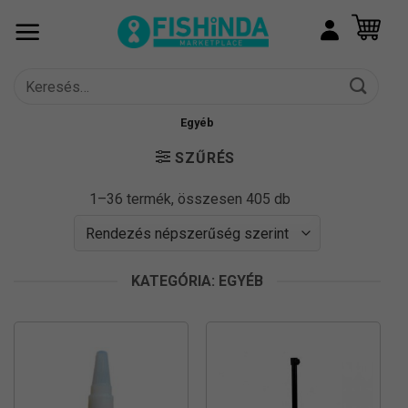
Skip
to
content
Keresés
a
következőre:
Egyéb
SZŰRÉS
Sorted
1–36 termék, összesen 405 db
by
popularity
KATEGÓRIA: EGYÉB