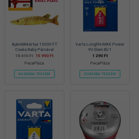
változatok
változatok
a
a
termékoldalon
termékoldalon
választhatók
választhatók
ki
ki
Ajándékkártya 15000 FT
Varta Longlife MAX Power
Csuka Baby Párnával
9V Elem Bl/1
Original
Current
18 490
Ft
15 990
Ft
1 290
Ft
price
price
PecaPláza
PecaPláza
was:
is:
18
15
490 Ft.
990 Ft.
KOSÁRBA TESZEM
KOSÁRBA TESZEM
Ennek
Ennek
a
a
terméknek
terméknek
több
több
variációja
variációja
van.
van.
A
A
változatok
változatok
a
a