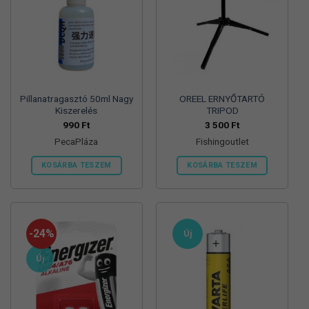
Pillanatragasztó 50ml Nagy
OREEL ERNYŐTARTÓ
Kiszerelés
TRIPOD
990
Ft
3 500
Ft
PecaPláza
Fishingoutlet
KOSÁRBA TESZEM
KOSÁRBA TESZEM
Ennek
a
terméknek
több
-24%
Új
variációja
van.
Új
A
változatok
a