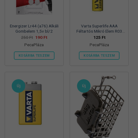
termékoldalon
választhatók
ki
Energizer Lr44 (a76) Alkáli
Varta Superlife AAA
Gombelem 1,5v bl/2
Féltartós Mikró Elem R03
Bl/4
Original
Current
250
Ft
190
Ft
125
Ft
price
price
PecaPláza
PecaPláza
was:
is:
250 Ft.
190 Ft.
KOSÁRBA TESZEM
KOSÁRBA TESZEM
Ennek
Ennek
a
a
terméknek
terméknek
több
több
Új
Új
variációja
variációja
van.
van.
A
A
változatok
változatok
a
a
termékoldalon
termékoldalon
választhatók
választhatók
ki
ki