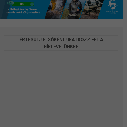
a
a
termékoldalon
termékoldalon
választhatók
választhatók
ki
ki
ÉRTESÜLJ ELSŐKÉNT! IRATKOZZ FEL A
HÍRLEVELÜNKRE!