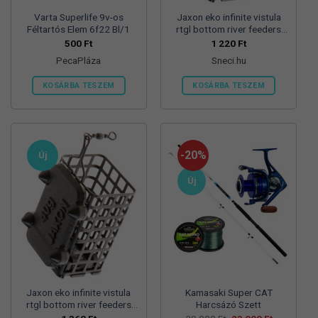
Varta Superlife 9v-os
Jaxon eko infinite vistula
Féltartós Elem 6f22 Bl/1
rtgl bottom river feeders
25/30/57mm 100g
500
Ft
1 220
Ft
folyóvizi feeder kosár
PecaPláza
Sneci.hu
KOSÁRBA TESZEM
KOSÁRBA TESZEM
Ennek
a
terméknek
több
-20%
Új
variációja
van.
Új
A
változatok
a
termékoldalon
választhatók
ki
Jaxon eko infinite vistula
Kamasaki Super CAT
rtgl bottom river feeders
Harcsázó Szett
25/30/57mm 125g