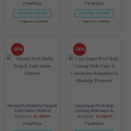
PecaPláza
PecaPláza
was:
is:
was:
is:
57
37
57
39
700 Ft.
990 Ft.
830 Ft.
990 Ft.
KOSÁRBA TESZEM
KOSÁRBA TESZEM
Ennek
Ennek
Ingyenes szállítás
Ingyenes szállítás
a
a
terméknek
terméknek
több
több
variációja
variációja
-35%
-30%
van.
van.
A
A
változatok
változatok
a
a
termékoldalon
termékoldalon
választhatók
választhatók
ki
ki
Mustad Profi Multis Pergető
Carp Expert Profi Bojli
Szett Salmo Sliderrel
Csomag Wide Gape és
Continental Horgokkal és
Original
Current
Original
Current
70 560
Ft
45 990
Ft
18 550
Ft
12 990
Ft
price
price
price
price
Minőségi Fluoroval
PecaPláza
PecaPláza
was:
is:
was:
is:
70
45
18
12