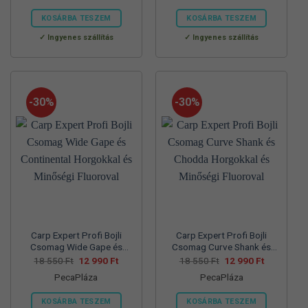
57
39
70
45
830 Ft.
990 Ft.
560 Ft.
990 Ft.
KOSÁRBA TESZEM
KOSÁRBA TESZEM
Ennek
Ennek
Ingyenes szállítás
Ingyenes szállítás
a
a
terméknek
terméknek
több
több
variációja
variációja
-30%
-30%
van.
van.
A
A
változatok
változatok
a
a
termékoldalon
termékoldalon
választhatók
választhatók
ki
ki
Carp Expert Profi Bojli
Carp Expert Profi Bojli
Csomag Wide Gape és
Csomag Curve Shank és
Continental Horgokkal és
Chodda Horgokkal és
Original
Current
Original
Current
18 550
Ft
12 990
Ft
18 550
Ft
12 990
Ft
price
price
price
price
Minőségi Fluoroval
Minőségi Fluoroval
PecaPláza
PecaPláza
was:
is:
was:
is:
18
12
18
12
550 Ft.
990 Ft.
550 Ft.
990 Ft.
KOSÁRBA TESZEM
KOSÁRBA TESZEM