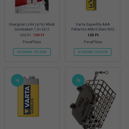
termékoldalon
választhatók
ki
Energizer Lr44 (a76) Alkáli
Varta Superlife AAA
Gombelem 1,5v bl/2
Féltartós Mikró Elem R03
Bl/4
Original
Current
250
Ft
190
Ft
125
Ft
price
price
PecaPláza
PecaPláza
was:
is:
250 Ft.
190 Ft.
KOSÁRBA TESZEM
KOSÁRBA TESZEM
Ennek
Ennek
a
a
terméknek
terméknek
több
több
Új
Új
variációja
variációja
van.
van.
A
A
változatok
változatok
a
a
termékoldalon
termékoldalon
választhatók
választhatók
ki
ki