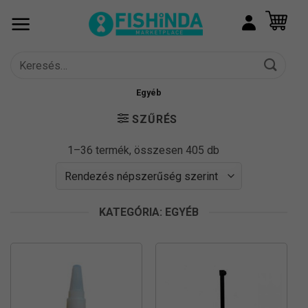
Skip
to
content
Keresés
a
következőre:
Egyéb
SZŰRÉS
Sorted
1–36 termék, összesen 405 db
by
popularity
KATEGÓRIA: EGYÉB