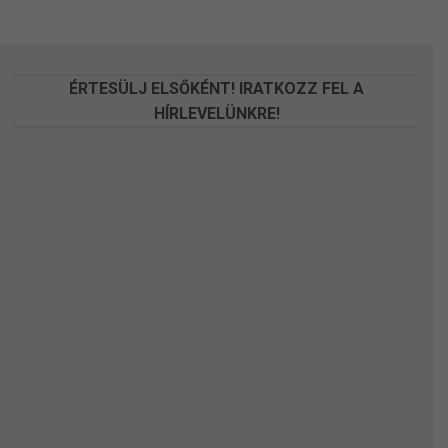
változatok
változatok
a
a
termékoldalon
termékoldalon
választhatók
választhatók
ÉRTESÜLJ ELSŐKÉNT! IRATKOZZ FEL A
ki
ki
HÍRLEVELÜNKRE!