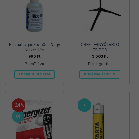
Pillanatragasztó 50ml Nagy
OREEL ERNYŐTARTÓ
Kiszerelés
TRIPOD
990
Ft
3 500
Ft
PecaPláza
Fishingoutlet
KOSÁRBA TESZEM
KOSÁRBA TESZEM
Ennek
a
terméknek
több
-24%
Új
variációja
van.
Új
A
változatok
a