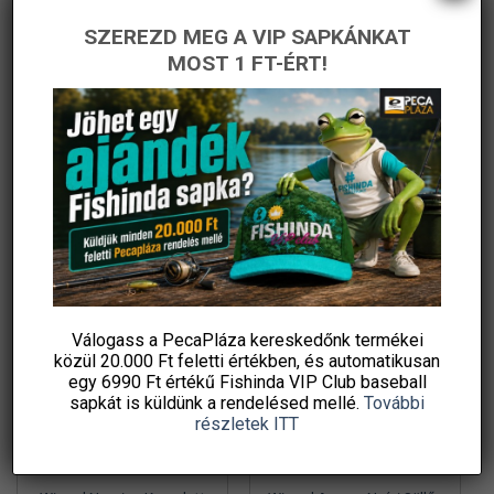
ki
ki
SZEREZD MEG A VIP SAPKÁNKAT
Thermacell Világjáró
Wizard Perch Blade
MOST 1 FT-ÉRT!
késuzülékhez is használható
Komplett Pergető Szett
450 g propán-bután
Csalikkal
Original
Current
5 990
Ft
51 830
Ft
35 990
Ft
price
price
gázpatron, 7/16 col
Fishingoutlet
PecaPláza
was:
is:
menetes szelep, –
51
35
830 Ft.
990 Ft.
KOSÁRBA TESZEM
KOSÁRBA TESZEM
Ennek
Ingyenes szállítás
a
terméknek
több
variációja
-42%
-34%
van.
A
változatok
Válogass a PecaPláza kereskedőnk termékei
közül
20.000 Ft feletti
értékben, és automatikusan
a
egy 6990 Ft értékű
Fishinda VIP Club baseball
termékoldalon
sapkát
is küldünk a rendelésed mellé.
További
választhatók
részletek ITT
ki