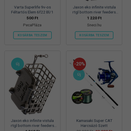
Varta Superlife 9v-os
Jaxon eko infinite vistula
Féltartós Elem 6f22 Bl/1
rtgl bottom river feeders
25/30/57mm 100g
500
Ft
1 220
Ft
folyóvizi feeder kosár
PecaPláza
Sneci.hu
KOSÁRBA TESZEM
KOSÁRBA TESZEM
Ennek
a
terméknek
több
-20%
Új
variációja
van.
Új
A
változatok
a
termékoldalon
választhatók
ki
Jaxon eko infinite vistula
Kamasaki Super CAT
rtgl bottom river feeders
Harcsázó Szett
25/30/57mm 125g