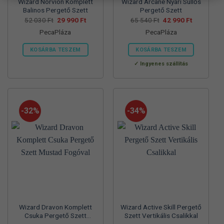
Wizard Norvion Komplett
Wizard Arcane Nyári Süllős
Balinos Pergető Szett
Pergető Szett
Original
Current
Original
Current
52 030
Ft
29 990
Ft
65 540
Ft
42 990
Ft
price
price
price
price
PecaPláza
PecaPláza
was:
is:
was:
is:
52
29
65
42
030 Ft.
990 Ft.
540 Ft.
990 Ft.
KOSÁRBA TESZEM
KOSÁRBA TESZEM
Ennek
Ennek
Ingyenes szállítás
a
a
terméknek
terméknek
több
több
variációja
variációja
-32%
-34%
van.
van.
A
A
változatok
változatok
a
a
termékoldalon
termékoldalon
választhatók
választhatók
ki
ki
Wizard Dravon Komplett
Wizard Active Skill Pergető
Csuka Pergető Szett
Szett Vertikális Csalikkal