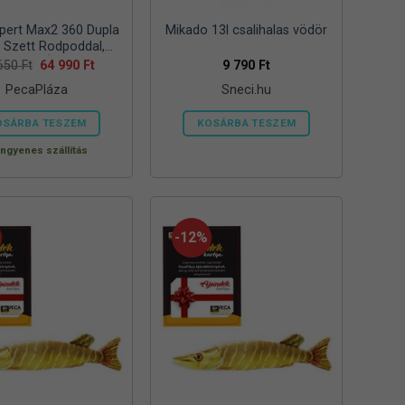
pert Max2 360 Dupla
Mikado 13l csalihalas vödör
s Szett Rodpoddal,
elzővel ÉS Csalikkal
Original
Current
 650
Ft
64 990
Ft
9 790
Ft
price
price
PecaPláza
Sneci.hu
was:
is:
94
64
650 Ft.
990 Ft.
OSÁRBA TESZEM
KOSÁRBA TESZEM
Ennek
Ingyenes szállítás
a
terméknek
több
variációja
-12%
van.
A
változatok
a
termékoldalon
választhatók
ki