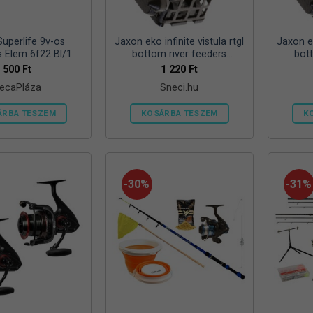
ki
Superlife 9v-os
Jaxon eko infinite vistula rtgl
Jaxon ek
s Elem 6f22 Bl/1
bottom river feeders
bot
25/30/57mm 100g folyóvizi
25/30/
500
Ft
1 220
Ft
feeder kosár
ecaPláza
Sneci.hu
ÁRBA TESZEM
KOSÁRBA TESZEM
K
Ennek
a
terméknek
több
-30%
-31%
variációja
van.
A
változatok
a
termékoldalon
választhatók
ki