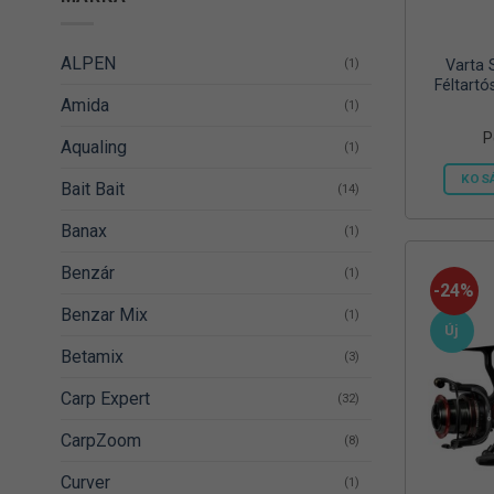
ALPEN
(1)
Varta 
Féltartó
Amida
(1)
P
Aqualing
(1)
KOS
Bait Bait
(14)
Banax
(1)
Benzár
(1)
-24%
Benzar Mix
(1)
Új
Betamix
(3)
Carp Expert
(32)
CarpZoom
(8)
Curver
(1)