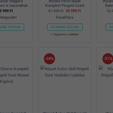
cell Világjáró
Wizard Perch Blade
Wizar
hez is használható
Komplett Pergető Szett
Bali
 propán-bután
Csalikkal
Original
Current
5 990
Ft
51 830
Ft
35 990
Ft
52
price
price
, 7/16 col menetes
shingoutlet
PecaPláza
was:
is:
szelep, –
51
35
830 Ft.
990 Ft.
ÁRBA TESZEM
KOSÁRBA TESZEM
K
Ennek
Ingyenes szállítás
a
terméknek
több
variációja
-34%
-31%
van.
A
változatok
a
termékoldalon
választhatók
ki