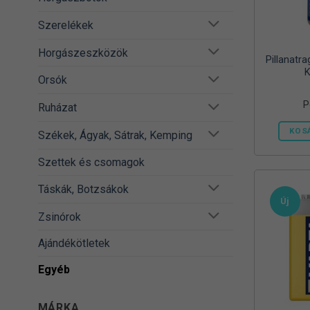
Szerelékek
Horgászeszközök
Pillanatr
K
Orsók
P
Ruházat
KOS
Székek, Ágyak, Sátrak, Kemping
Szettek és csomagok
Táskák, Botzsákok
Új
Zsinórok
Ajándékötletek
Egyéb
MÁRKA