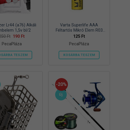
zer Lr44 (a76) Alkáli
Varta Superlife AAA
belem 1,5v bl/2
Féltartós Mikró Elem R03
Bl/4
Original
Current
250
Ft
190
Ft
125
Ft
price
price
PecaPláza
PecaPláza
was:
is:
250 Ft.
190 Ft.
OSÁRBA TESZEM
KOSÁRBA TESZEM
Ennek
Ennek
a
a
terméknek
terméknek
több
több
-20%
variációja
variációja
Új
van.
van.
A
A
változatok
változatok
a
a
termékoldalon
termékoldalon
választhatók
választhatók