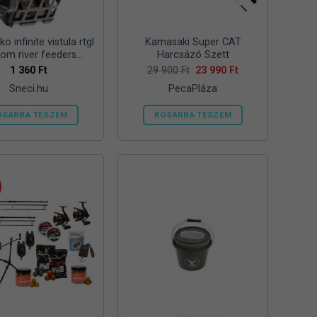
ki
ki
o infinite vistula rtgl
Kamasaki Super CAT
tom river feeders
Harcsázó Szett
57mm 125g folyóvizi
Original
Current
1 360
Ft
29 900
Ft
23 990
Ft
price
price
feeder kosár
Sneci.hu
PecaPláza
was:
is:
29
23
900 Ft.
990 Ft.
OSÁRBA TESZEM
KOSÁRBA TESZEM
Ennek
a
terméknek
több
variációja
van.
A
változatok
a
termékoldalon
választhatók
ki