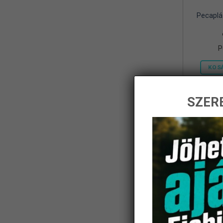
Pecaplá
Frenetic
(8)
Gamakatsu
(1)
P
Geoff Anderson
(5)
KOS
Haldoradó
(1)
HOME
(5)
SZERE
iBite
(2)
-14%
JAXON
(11)
K-Karp
(8)
Kamasaki
(6)
KARCHER
(1)
KOLPO
(1)