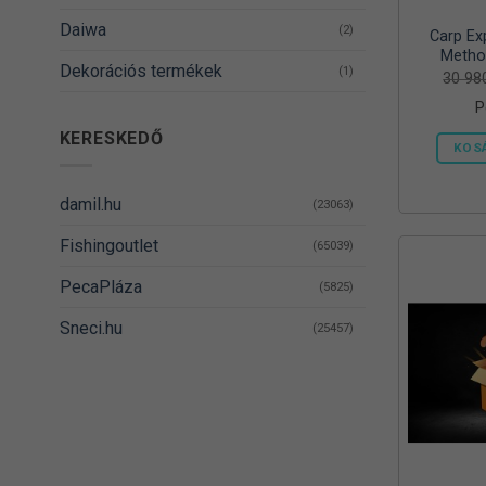
Daiwa
(2)
Carp Ex
Metho
Dekorációs termékek
(1)
30 9
P
DELPHIN
(14)
KERESKEDŐ
KOS
Denzel
(8)
Dovit
(38)
damil.hu
(23063)
DUDI BAIT
(5)
Fishingoutlet
(65039)
Egyéb
(1)
PecaPláza
(5825)
Energizer
(2)
Sneci.hu
(25457)
EnergoTeam
(63)
Feedermania
(4)
Fieldmann
(1)
FOX RAGE
(3)