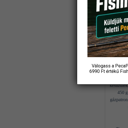
Koós
(3)
Ajándék
L&K
(2)
Csuka
19 6
LBFishing
(4)
P
Led Lenser
(2)
KOS
Loomis and Franklin
(1)
MADCAT
(7)
Válogass a PecaP
Marshal
(1)
6990 Ft értékű
Fis
MAVER
(1)
Maxell
(1)
MFF
(3)
Mikado
(8)
MIVARDI
(4)