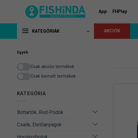
Skip
to
App
FHPlay
content
AKCIÓK
KATEGÓRIÁK
Egyéb
Csak akciós termékek
Csak kiemelt termékek
KATEGÓRIA
Bottartók, Rod-Podok
Csalik, Etetőanyagok
Horgászbotok