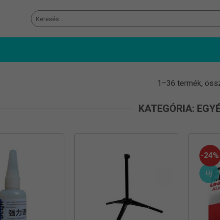
Keresés
a
következőre:
1–36 termék, öss
KATEGÓRIA: EGY
-24%
Új