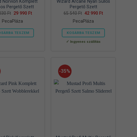
d Norvion Komplett
Wizard Arcane Nyári Süllős
nos Pergető Szett
Pergető Szett
Original
Current
Original
Current
 030
Ft
29 990
Ft
65 540
Ft
42 990
Ft
price
price
price
price
PecaPláza
PecaPláza
was:
is:
was:
is:
52
29
65
42
030 Ft.
990 Ft.
540 Ft.
990 Ft.
OSÁRBA TESZEM
KOSÁRBA TESZEM
Ennek
Ennek
Ingyenes szállítás
a
a
terméknek
terméknek
több
több
variációja
variációja
-35%
van.
van.
A
A
változatok
változatok
a
a
termékoldalon
termékoldalon
választhatók
választhatók
ki
ki