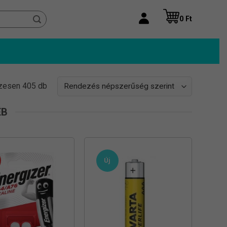
0
Ft
Sorted
zesen 405 db
by
popularity
ÉB
Új