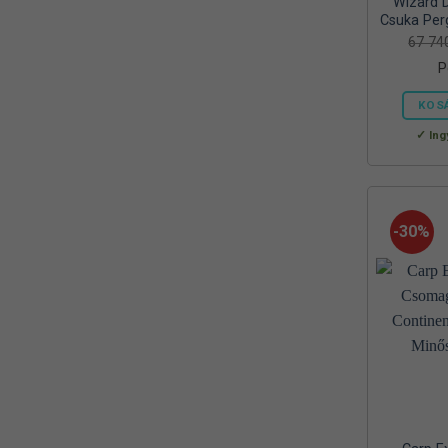
Wizard 
Reiva
Csuka Per
(1)
67 7
RELAX
(1)
P
RIDGEMONKEY
(4)
KOS
SAL
Ing
(2)
SEDO
(2)
SILSTAR
(3)
-30%
Silverline
(2)
SKROSS
(1)
SMA
(1)
SODASTREAM
(1)
Sonik
(1)
Szász
(2)