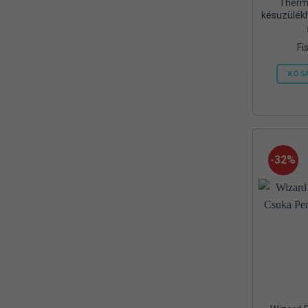
Therma
Mora
(2)
késuzülék
450 g
MTX
(1)
gázpatron
Fi
Mustad
(9)
KOS
Okuma
(1)
OREEL
(1)
Outdoor
(3)
-32%
Palisad
(1)
Peca Pláza
(1)
Prologic
(4)
QUANTUM
(1)
Rapala
(6)
Rapture
(2)