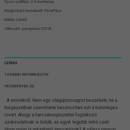
Gyors szállítás: 2-5 munkanap
Megbízható kereskedő:
PecaPláza
Márka:
Lótetű
Cikkszám:
pecaplaza-23318
LEÍRÁS
TOVÁBBI INFORMÁCIÓK
VÉLEMÉNYEK (0)
A termékről: Nem egy világújdonságról beszélünk, ha a
horgászatban szeretnénk hasznosítani ezt a különleges
rovart. Ahogy a harcsahorgászattal foglalkozó
szakirodalmak is leírják, az egyik legjobb retró csali.
Hogy miért is tekinthető innovatívnak? A válasz nagyon