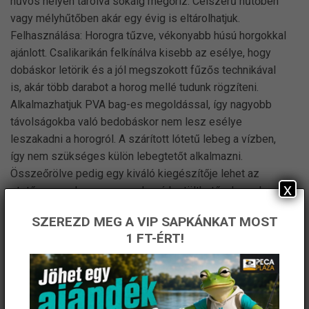
hűvös helyen tárolva sokáig megőriz. Célszerű hűtőben
vagy mélyhűtőben akár egy évig is eltárolhatjuk.
Felhasználása: Horogra tűzve, vékonyabb húsú horgokkal
ajánlott. Csalikarikán felkínálva kisebb az esélye, hogy
dobáskor letörik és a jól megszokott fűzős technikával
is, akár több darabot a horog mellé tudunk rögzíteni.
Alkalmazhatjuk PVA bag-es megoldással, így nagyobb
távolságokba való bedobáskor nem lesz esélye
leszakadni a horogról. A szárított lótetű lebeg a vízben,
így nem szükséges külön lebegtetőt alkalmazni.
Összeőrölve pedig egy kiváló kiegészítője lehet az
x
etetőanyagnak vagy upose kosárba tölthető a horoghoz
közel.
SZEREZD MEG A VIP SAPKÁNKAT MOST
1 FT-ÉRT!
KAPCSOLÓDÓ TERMÉKEK