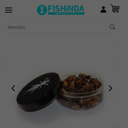
Skip
to
content
Keresés
a
következőre: