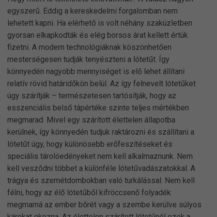
egyszerű. Eddig a kereskedelmi forgalomban nem
lehetett kapni. Ha elérhető is volt néhány szaküzletben
gyorsan elkapkodták és elég borsos árat kellett értük
fizetni. A modern technológiáknak köszönhetően
mesterségesen tudják tenyészteni a lótetűt. Így
könnyedén nagyobb mennyiséget is elő lehet állítani
relatív rövid határidőkön belül. Az így felnevelt lótetűket
úgy szárítják – természetesen tartósítják, hogy az
esszenciális belső tápértéke szinte teljes mértékben
megmarad. Mivel egy szárított élettelen állapotba
kerülnek, így könnyedén tudjuk raktározni és szállítani a
lótetűt úgy, hogy különösebb erőfeszítéseket és
speciális tárolóedényeket nem kell alkalmaznunk. Nem
kell vesződni többet a különféle lótetűvadászatokkal. A
trágya és szemétdombokban való turkálással. Nem kell
félni, hogy az élő lótetűből kifröccsenő folyadék
megmarná az ember bőrét vagy a szembe kerülve súlyos
károkat okozna. Az élettelen szárított lótetűnél ezek a