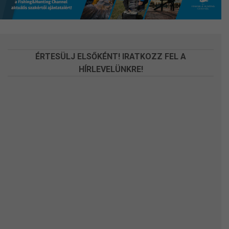
A
A
változatok
változatok
a
a
termékoldalon
termékoldalon
választhatók
választhatók
ÉRTESÜLJ ELSŐKÉNT! IRATKOZZ FEL A
ki
ki
HÍRLEVELÜNKRE!