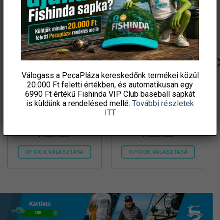
Válogass a PecaPláza kereskedőnk termékei közül
20.000 Ft feletti
értékben, és automatikusan egy
6990 Ft értékű
Fishinda VIP Club baseball sapkát
is küldünk a rendelésed mellé.
További részletek
Nagy Puffi
Cukk Mini Puffi
ITT
1 190
Ft
1 190
Ft
PecaPláza
PecaPláza
OPCIÓK VÁLASZTÁSA
OPCIÓK VÁLASZTÁSA
Ennek
Ennek
a
a
terméknek
terméknek
több
több
variációja
variációja
van.
van.