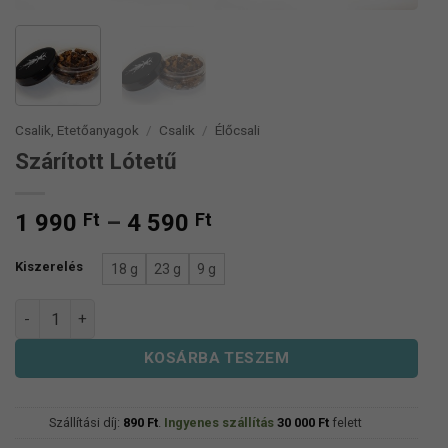
Csalik, Etetőanyagok
/
Csalik
/
Élőcsali
Szárított Lótetű
Ártartomány:
1 990
Ft
–
4 590
Ft
1
990 Ft
Kiszerelés
18 g
23 g
9 g
-
Szárított Lótetű mennyiség
4
590 Ft
KOSÁRBA TESZEM
Szállítási díj:
890
Ft
.
Ingyenes szállítás
30 000
Ft
felett