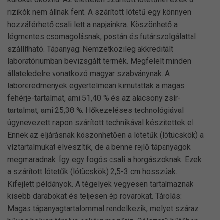
rizikók nem állnak fent. A szárított lótetű egy könnyen
hozzáférhető csali lett a napjainkra. Köszönhető a
légmentes csomagolásnak, postán és futárszolgálattal
szállítható. Tápanyag: Nemzetközileg akkreditált
laboratóriumban bevizsgált termék. Megfelelt minden
állateledelre vonatkozó magyar szabványnak. A
laboreredmények egyértelmean kimutatták a magas
fehérje-tartalmat, ami 51,40 % és az alacsony zsír-
tartalmat, ami 25,38 %. Hőkezeléses technológiával
úgynevezett napon szárított technikával készítettek el.
Ennek az eljárásnak köszönhetően a lótetűk (lótücskök) a
víztartalmukat elveszítik, de a benne rejlő tápanyagok
megmaradnak. Így egy fogós csali a horgászoknak. Ezek
a szárított lótetűk (lótücskök) 2,5-3 cm hosszúak.
Kifejlett példányok. A tégelyek vegyesen tartalmaznak
kisebb darabokat és teljesen ép rovarokat. Tárolás:
Magas tápanyagtartalommal rendelkezik, melyet száraz