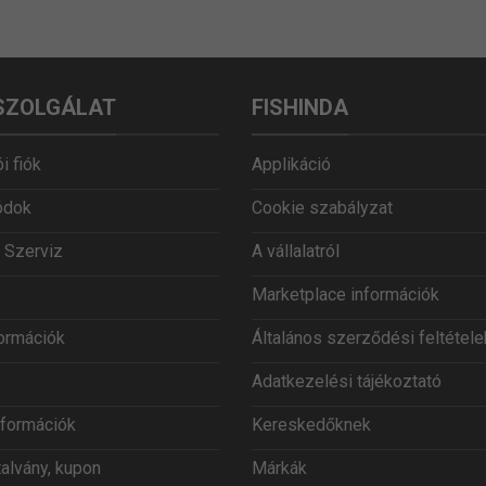
SZOLGÁLAT
FISHINDA
i fiók
Applikáció
ódok
Cookie szabályzat
 Szerviz
A vállalatról
Marketplace információk
formációk
Általános szerződési feltétele
Adatkezelési tájékoztató
információk
Kereskedőknek
talvány, kupon
Márkák