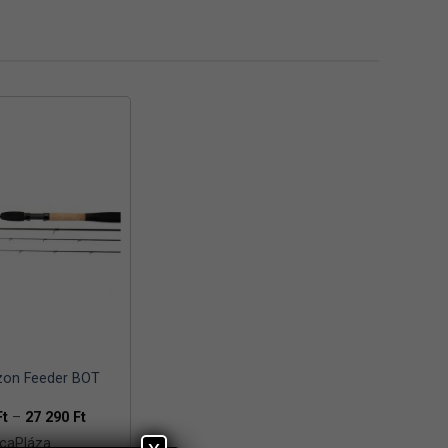
zon Feeder BOT
Ártartomány:
Ft
–
27 290
Ft
24
caPláza
590 Ft