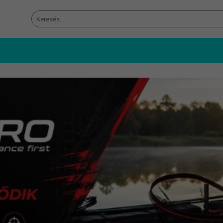
Keresés
a
következőre: