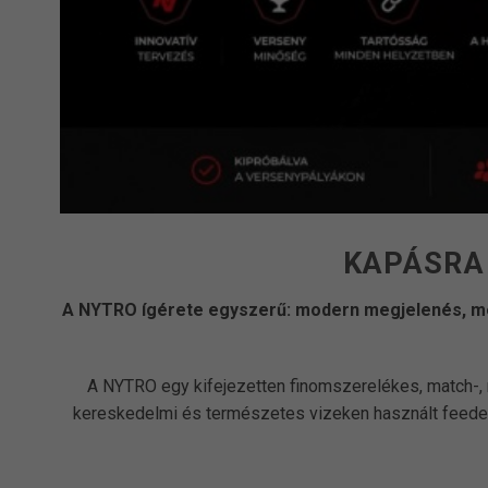
KAPÁSRA
A NYTRO ígérete egyszerű: modern megjelenés, meg
A NYTRO egy kifejezetten finomszerelékes, match-,
kereskedelmi és természetes vizeken használt feederes