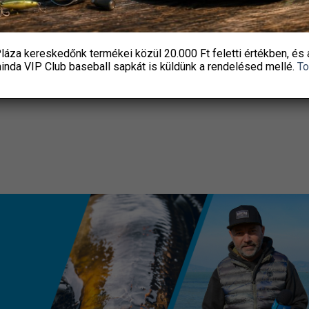
5
price
price
a
PecaPláza
Pe
190 Ft
was:
is:
-
15
10
6
590 Ft.
890 Ft.
ZTÁSA
KOSÁRBA TESZEM
KOSÁ
590 Ft
láza kereskedőnk termékei közül
20.000 Ft feletti
értékben, és 
k
Ennek
hinda VIP Club baseball sapkát
is küldünk a rendelésed mellé.
To
a
éknek
terméknek
több
ciója
variációja
van.
A
ozatok
változatok
a
ékoldalon
termékoldalon
szthatók
választhatók
ki