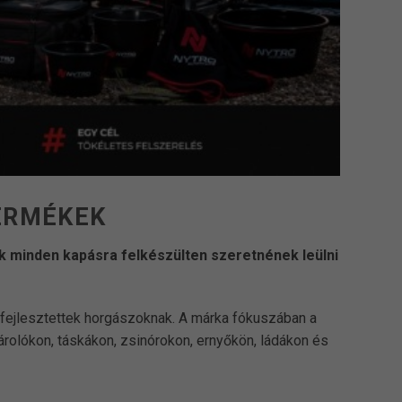
ERMÉKEK
k minden kapásra felkészülten szeretnének leülni
fejlesztettek horgászoknak. A márka fókuszában a
árolókon, táskákon, zsinórokon, ernyőkön, ládákon és