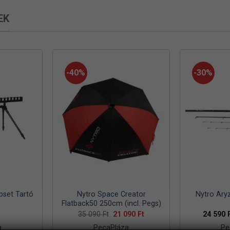
EK
-40%
-30%
pset Tartó
Nytro Space Creator
Nytro Ary
Flatback50 250cm (incl. Pegs)
Original
Current
35 090
Ft
21 090
Ft
24 590
price
price
a
PecaPláza
Pe
was:
is: