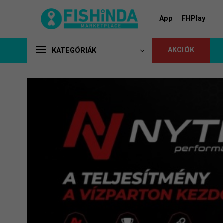
Skip
to
App
FHPlay
content
AKCIÓK
KATEGÓRIÁK