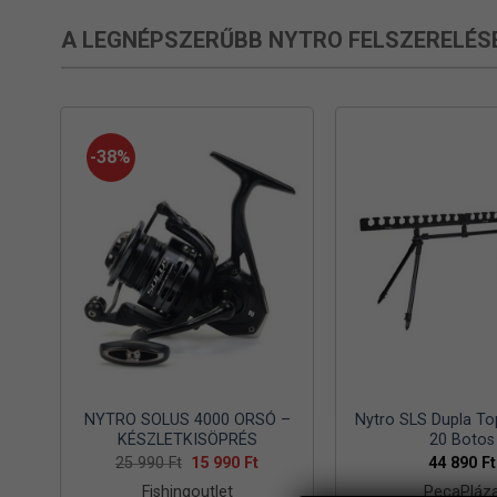
A LEGNÉPSZERŰBB NYTRO FELSZERELÉS
-38%
NYTRO SOLUS 4000 ORSÓ –
Nytro SLS Dupla To
KÉSZLETKISÖPRÉS
20 Botos
Original
Current
25 990
Ft
15 990
Ft
44 890
Ft
price
price
Fishingoutlet
PecaPláz
was:
is: