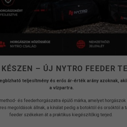
 KÉSZEN – ÚJ NYTRO FEEDER T
bízható teljesítmény és erős ár-érték arány azoknak, aki
a vízpartra.
 method- és feederhorgászatra épülő márka, amelyet horgászok 
 megoldások állnak, a kínálat pedig a botoktól és orsóktól a t
feeder székeken át a praktikus kiegészítőkig terjed.