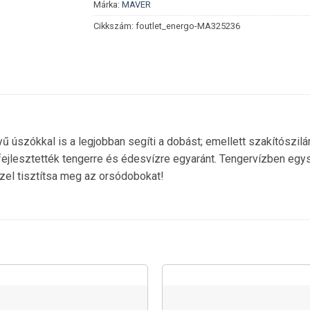
Márka:
MAVER
Cikkszám:
foutlet_energo-MA325236
ű úszókkal is a legjobban segíti a dobást; emellett szakítósz
fejlesztették tengerre és édesvízre egyaránt. Tengervízben egys
zzel tisztítsa meg az orsódobokat!