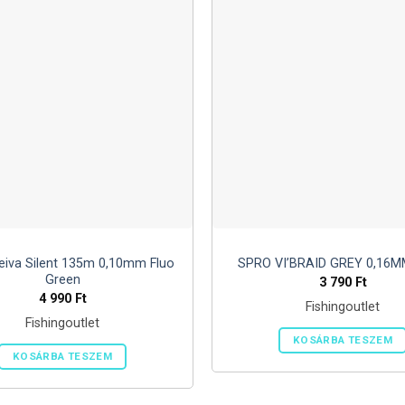
eiva Silent 135m 0,10mm Fluo
SPRO VI’BRAID GREY 0,16
Green
3 790
Ft
4 990
Ft
Fishingoutlet
Fishingoutlet
KOSÁRBA TESZEM
KOSÁRBA TESZEM