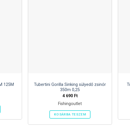
MM 125M
Tubertini Gorilla Sinking sülyedő zsinór
T
350m 0,25
4 690
Ft
Fishingoutlet
KOSÁRBA TESZEM