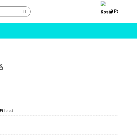
0
Ft
6
Ft
felett