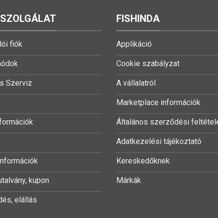
LSZOLGÁLAT
FISHINDA
ói fiók
Applikáció
módok
Cookie szabályzat
s Szerviz
A vállalatról
Marketplace információk
nformációk
Általános szerződési feltétel
Adatkezelési tájékoztató
 információk
Kereskedőknek
utalvány, kupon
Márkák
és, elállás