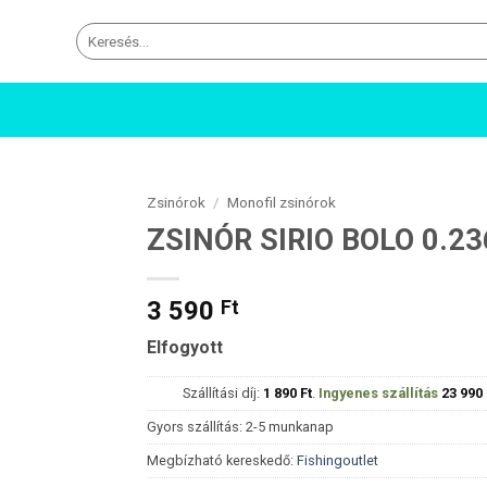
Keresés
a
következőre:
Zsinórok
/
Monofil zsinórok
ZSINÓR SIRIO BOLO 0.23
3 590
Ft
Elfogyott
Szállítási díj:
1 890
Ft
.
Ingyenes szállítás
23 990
Gyors szállítás: 2-5 munkanap
Megbízható kereskedő:
Fishingoutlet