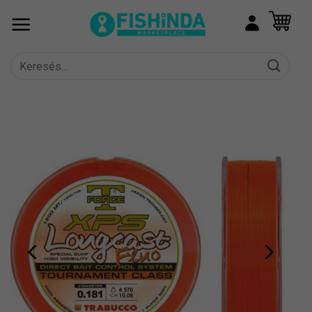
Skip
to
content
Keresés
a
következőre: