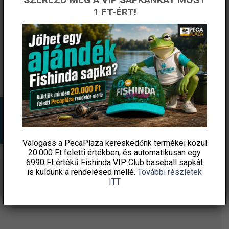
Trabucco T-Force Superiso
Delphin GHOST 4+1 zöld
1 FT-ÉRT!
300m 0,70mm monofil
0,16mm 8,2kg 300m fonott
zsinór
zsinór
Original
Current
7 360
Ft
8 350
Ft
7 097
Ft
price
price
damil.hu
damil.hu
was:
is:
8
7
350 Ft.
097 Ft.
KOSÁRBA TESZEM
KOSÁRBA TESZEM
Válogass a PecaPláza kereskedőnk termékei közül
20.000 Ft feletti
értékben, és automatikusan egy
6990 Ft értékű
Fishinda VIP Club baseball sapkát
is küldünk a rendelésed mellé.
További részletek
ÉRTESÜLJ ELSŐKÉNT! IRATKOZZ FEL A
ITT
HÍRLEVELÜNKRE!