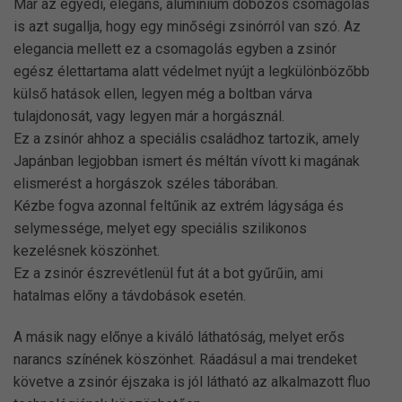
Már az egyedi, elegáns, alumínium dobozos csomagolás
is azt sugallja, hogy egy minőségi zsinórról van szó. Az
elegancia mellett ez a csomagolás egyben a zsinór
egész élettartama alatt védelmet nyújt a legkülönbözőbb
külső hatások ellen, legyen még a boltban várva
tulajdonosát, vagy legyen már a horgásznál.
Ez a zsinór ahhoz a speciális családhoz tartozik, amely
Japánban legjobban ismert és méltán vívott ki magának
elismerést a horgászok széles táborában.
Kézbe fogva azonnal feltűnik az extrém lágysága és
selymessége, melyet egy speciális szilikonos
kezelésnek köszönhet.
Ez a zsinór észrevétlenül fut át a bot gyűrűin, ami
hatalmas előny a távdobások esetén.
A másik nagy előnye a kiváló láthatóság, melyet erős
narancs színének köszönhet. Ráadásul a mai trendeket
követve a zsinór éjszaka is jól látható az alkalmazott fluo