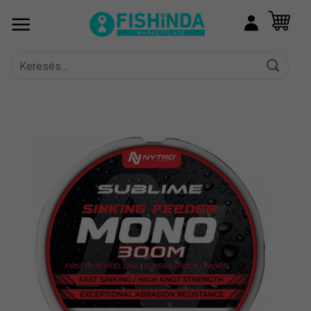
Skip
to
content
Keresés
a
következőre: