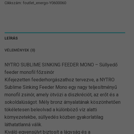
Cikkszám:
foutlet_energo-Y0600060
LEÍRÁS
VÉLEMÉNYEK (0)
NYTRO SUBLIME SINKING FEEDER MONO – Süllyedő
feeder monofil főzsinór
Kifejezetten feederhorgászathoz tervezve, a NYTRO
Sublime Sinking Feeder Mono egy nagy teljesítményű
monofil zsinór, amely ötvözi a diszkréciót, az erőt és a
sokoldalúságot. Mély bronz árnyalatának köszönhetően
tökéletesen beleolvad a különböző víz alatti
környezetekbe, süllyedés közben gyakorlatilag
láthatatlanná válik.
Kiváló egyensúlyt biztosít a lágyság és a