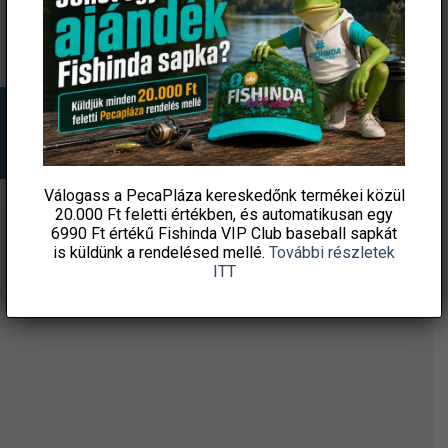
KOSÁRBA TESZEM
KOSÁRBA TESZEM
Válogass a PecaPláza kereskedőnk termékei közül
20.000 Ft feletti
értékben, és automatikusan egy
6990 Ft értékű
Fishinda VIP Club baseball sapkát
ÉRTESÜLJ ELSŐKÉNT! IRATKOZZ FEL A
is küldünk a rendelésed mellé.
További részletek
ITT
HÍRLEVELÜNKRE!