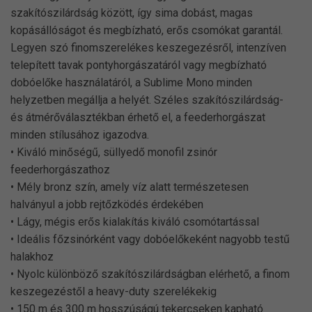
szakítószilárdság között, így sima dobást, magas
kopásállóságot és megbízható, erős csomókat garantál.
Legyen szó finomszerelékes keszegezésről, intenzíven
telepített tavak pontyhorgászatáról vagy megbízható
dobóelőke használatáról, a Sublime Mono minden
helyzetben megállja a helyét. Széles szakítószilárdság-
és átmérőválasztékban érhető el, a feederhorgászat
minden stílusához igazodva.
• Kiváló minőségű, süllyedő monofil zsinór
feederhorgászathoz
• Mély bronz szín, amely víz alatt természetesen
halványul a jobb rejtőzködés érdekében
• Lágy, mégis erős kialakítás kiváló csomótartással
• Ideális főzsinórként vagy dobóelőkeként nagyobb testű
halakhoz
• Nyolc különböző szakítószilárdságban elérhető, a finom
keszegezéstől a heavy-duty szerelékekig
• 150 m és 300 m hosszúságú tekercseken kapható