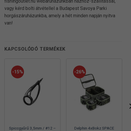
fishingoutlet.hu webáruházunkban házhoz-szállítással,
vagy kérd bolti átvétellel a Budapest Savoya Parki
horgászáruházunkba, amely a hét minden napján nyitva
van!
KAPCSOLÓDÓ TERMÉKEK
-15%
-26%
Spiccgyűrű 3,5mm / #12 –
Delphin 4xBokz SPACE