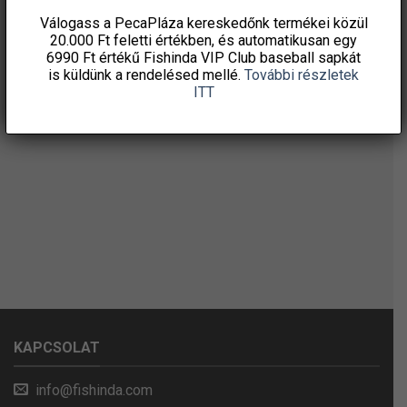
Válogass a PecaPláza kereskedőnk termékei közül
20.000 Ft feletti
értékben, és automatikusan egy
6990 Ft értékű
Fishinda VIP Club baseball sapkát
is küldünk a rendelésed mellé.
További részletek
ITT
KAPCSOLAT
info@fishinda.com