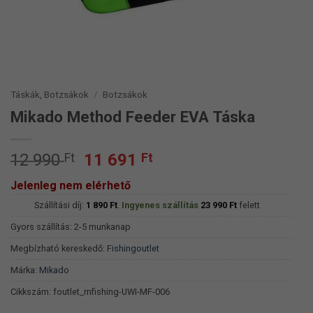
Táskák, Botzsákok
/
Botzsákok
Mikado Method Feeder EVA Táska
Original
Current
12 990
Ft
11 691
Ft
price
price
Jelenleg nem elérhető
was:
is:
Szállítási díj:
12
1 890
Ft
.
Ingyenes szállítás
11
23 990
Ft
felett
990 Ft.
691 Ft.
Gyors szállítás: 2-5 munkanap
Megbízható kereskedő:
Fishingoutlet
Márka:
Mikado
Cikkszám:
foutlet_mfishing-UWI-MF-006