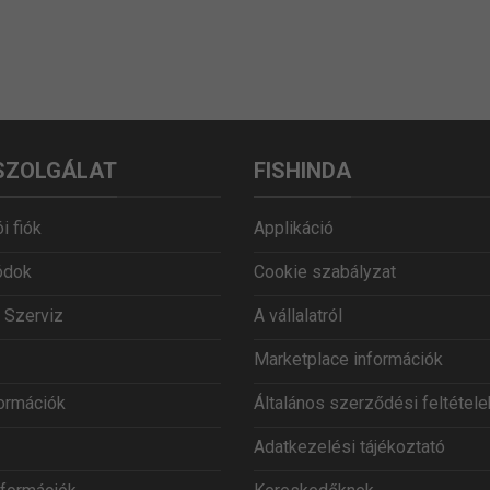
SZOLGÁLAT
FISHINDA
i fiók
Applikáció
ódok
Cookie szabályzat
 Szerviz
A vállalatról
Marketplace információk
formációk
Általános szerződési feltétele
Adatkezelési tájékoztató