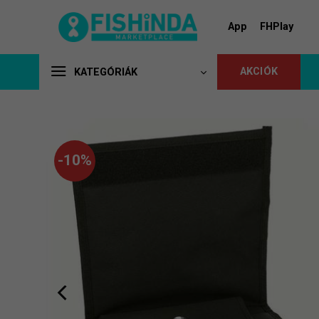
Skip
to
App
FHPlay
content
AKCIÓK
KATEGÓRIÁK
-10%