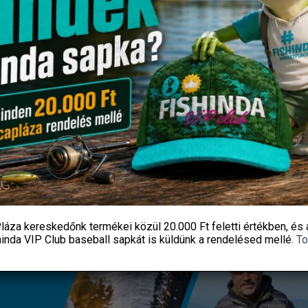
gyűrű 3,5mm / #12 – #12
Mikado MFT Black Botzsák 1
részes – TAVASZI AKCIÓ –
Original
Current
837
Ft
711
Ft
8 190
Ft
price
price
Fishingoutlet
Fishingoutlet
was:
is:
837 Ft.
711 Ft.
KOSÁRBA TESZEM
KOSÁRBA TESZEM
láza kereskedőnk termékei közül
20.000 Ft feletti
értékben, és 
hinda VIP Club baseball sapkát
is küldünk a rendelésed mellé.
To