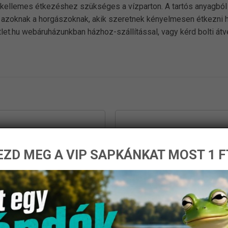
y kellemes étkezéshez szükséges a vízparton. A tartós anyagbó
s azoknak a horgászoknak, akik szeretnek kényelmesen étkezni 
let.hu webáruházunkban házhoz-szállítással, vagy kérd bolti át
ZD MEG A VIP SAPKÁNKAT MOST 1 F