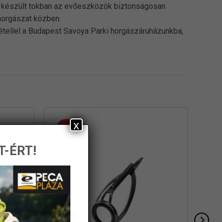
l készült tokban az evőeszközök biztonságosan
horgászat közben.
vétellel a Budapest Savoya Parki horgászáruházunkba,
x
-15%
T-ÉRT!