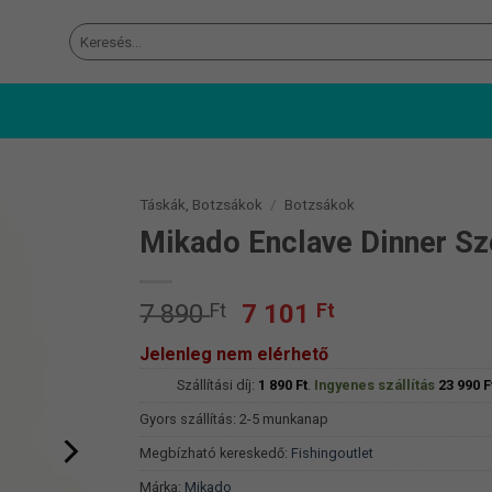
Keresés
a
következőre:
Táskák, Botzsákok
/
Botzsákok
Mikado Enclave Dinner Sz
Original
Current
7 890
Ft
7 101
Ft
price
price
Jelenleg nem elérhető
was:
is:
Szállítási díj:
7
1 890
Ft
.
Ingyenes szállítás
7
23 990
F
890 Ft.
101 Ft.
Gyors szállítás: 2-5 munkanap
Megbízható kereskedő:
Fishingoutlet
Márka:
Mikado