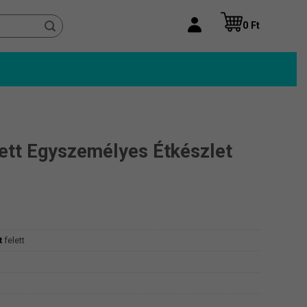
0
Ft
ett Egyszemélyes Étkészlet
t
felett