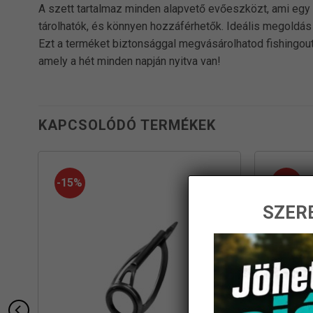
A szett tartalmaz minden alapvető evőeszközt, ami eg
tárolhatók, és könnyen hozzáférhetők. Ideális megoldá
Ezt a terméket biztonsággal megvásárolhatod fishingout
amely a hét minden napján nyitva van!
KAPCSOLÓDÓ TERMÉKEK
-15%
-15%
SZERE