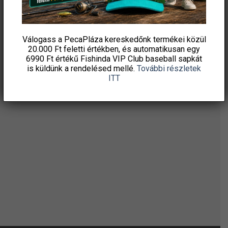
ÉRTESÜLJ ELSŐKÉNT! IRATKOZZ FEL A
HÍRLEVELÜNKRE!
Válogass a PecaPláza kereskedőnk termékei közül
20.000 Ft feletti
értékben, és automatikusan egy
6990 Ft értékű
Fishinda VIP Club baseball sapkát
is küldünk a rendelésed mellé.
További részletek
ITT