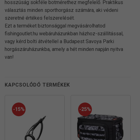
hosszúság sokféle botmérethez megfelelő. Praktikus
választás minden sporthorgász számára, aki védeni
szeretné értékes felszerelését.
Ezt a terméket biztonsággal megvásárolhatod
fishingoutlet.hu webáruházunkban házhoz-szállítással,
vagy kérd bolti átvétellel a Budapest Savoya Parki
horgászáruházunkba, amely a hét minden napján nyitva
van!
KAPCSOLÓDÓ TERMÉKEK
-15%
-25%