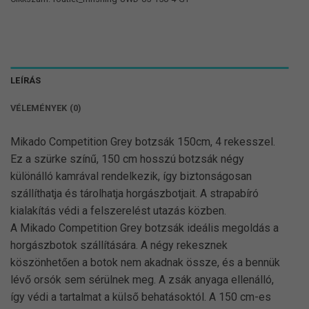
LEÍRÁS
VÉLEMÉNYEK (0)
Mikado Competition Grey botzsák 150cm, 4 rekesszel.
Ez a szürke színű, 150 cm hosszú botzsák négy
különálló kamrával rendelkezik, így biztonságosan
szállíthatja és tárolhatja horgászbotjait. A strapabíró
kialakítás védi a felszerelést utazás közben.
A Mikado Competition Grey botzsák ideális megoldás a
horgászbotok szállítására. A négy rekesznek
köszönhetően a botok nem akadnak össze, és a bennük
lévő orsók sem sérülnek meg. A zsák anyaga ellenálló,
így védi a tartalmat a külső behatásoktól. A 150 cm-es