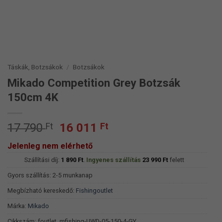
Táskák, Botzsákok
/
Botzsákok
Mikado Competition Grey Botzsák
150cm 4K
Original
Current
17 790
Ft
16 011
Ft
price
price
Jelenleg nem elérhető
was:
is:
Szállítási díj:
17
1 890
Ft
.
Ingyenes szállítás
16
23 990
Ft
felett
790 Ft.
011 Ft.
Gyors szállítás: 2-5 munkanap
Megbízható kereskedő:
Fishingoutlet
Márka:
Mikado
Cikkszám:
foutlet_mfishing-UWD-05-150-4-GY