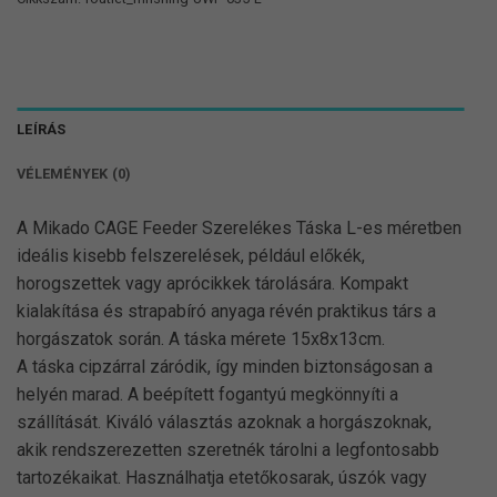
LEÍRÁS
VÉLEMÉNYEK (0)
A Mikado CAGE Feeder Szerelékes Táska L-es méretben
ideális kisebb felszerelések, például előkék,
horogszettek vagy aprócikkek tárolására. Kompakt
kialakítása és strapabíró anyaga révén praktikus társ a
horgászatok során. A táska mérete 15x8x13cm.
A táska cipzárral záródik, így minden biztonságosan a
helyén marad. A beépített fogantyú megkönnyíti a
szállítását. Kiváló választás azoknak a horgászoknak,
akik rendszerezetten szeretnék tárolni a legfontosabb
tartozékaikat. Használhatja etetőkosarak, úszók vagy