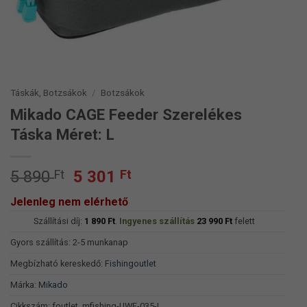
Táskák, Botzsákok
/
Botzsákok
Mikado CAGE Feeder Szerelékes
Táska Méret: L
Original
Current
5 890
Ft
5 301
Ft
price
price
Jelenleg nem elérhető
was:
is:
Szállítási díj:
5
1 890
Ft
.
Ingyenes szállítás
5
23 990
Ft
felett
890 Ft.
301 Ft.
Gyors szállítás: 2-5 munkanap
Megbízható kereskedő:
Fishingoutlet
Márka:
Mikado
Cikkszám:
foutlet_mfishing-UWF-035-L