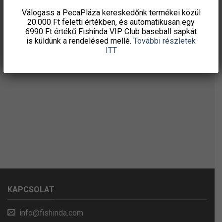
Válogass a PecaPláza kereskedőnk termékei közül
20.000 Ft feletti
értékben, és automatikusan egy
6990 Ft értékű
Fishinda VIP Club baseball sapkát
is küldünk a rendelésed mellé.
További részletek
ITT
KAPCSOLAT
info@fishinda.com