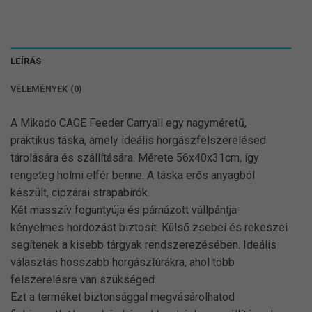
LEÍRÁS
VÉLEMÉNYEK (0)
A Mikado CAGE Feeder Carryall egy nagyméretű,
praktikus táska, amely ideális horgászfelszerelésed
tárolására és szállítására. Mérete 56x40x31cm, így
rengeteg holmi elfér benne. A táska erős anyagból
készült, cipzárai strapabírók.
Két masszív fogantyúja és párnázott vállpántja
kényelmes hordozást biztosít. Külső zsebei és rekeszei
segítenek a kisebb tárgyak rendszerezésében. Ideális
választás hosszabb horgásztúrákra, ahol több
felszerelésre van szükséged.
Ezt a terméket biztonsággal megvásárolhatod