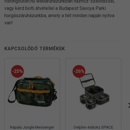
fishingoutlet.hu webáruházunkban házhoz-szállítással,
vagy kérd bolti átvétellel a Budapest Savoya Parki
horgászáruházunkba, amely a hét minden napján nyitva
van!
KAPCSOLÓDÓ TERMÉKEK
-25%
-26%
Rapala Jungle Messenger
Delphin 4xBokz SPACE