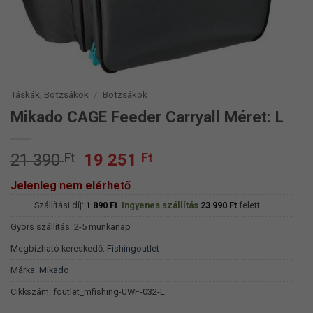
Táskák, Botzsákok
/
Botzsákok
Mikado CAGE Feeder Carryall Méret: L
Original
Current
21 390
Ft
19 251
Ft
price
price
Jelenleg nem elérhető
was:
is:
Szállítási díj:
21
1 890
Ft
.
Ingyenes szállítás
19
23 990
Ft
felett
390 Ft.
251 Ft.
Gyors szállítás: 2-5 munkanap
Megbízható kereskedő:
Fishingoutlet
Márka:
Mikado
Cikkszám:
foutlet_mfishing-UWF-032-L