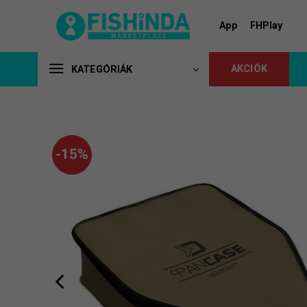
Skip
to
App
FHPlay
content
AKCIÓK
KATEGÓRIÁK
-15%