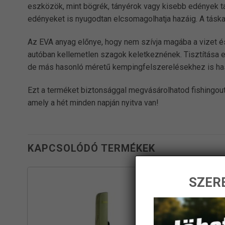
eszközök, mint bögrék, tányérok vagy kisebb edények tár
edényeket is nyugodtan elcsomagolhatja hazáig. A táska
Az EVA anyag előnye, hogy nem szívja magába a vizet és 
autóban kellemetlen szagok keletkeznének. Tisztítása e
de más hasonló méretű kempingfelszerelésekhez is haszn
Ezt a terméket biztonsággal megvásárolhatod fishingout
amely a hét minden napján nyitva van!
KAPCSOLÓDÓ TERMÉKEK
SZERE