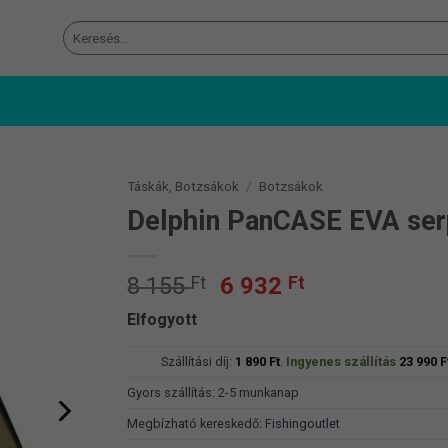
Keresés
a
következőre:
Táskák, Botzsákok
/
Botzsákok
Delphin PanCASE EVA ser
Original
Current
8 155
Ft
6 932
Ft
price
price
Elfogyott
was:
is:
8
6
Szállítási díj:
1 890
Ft
.
Ingyenes szállítás
23 990
F
155 Ft.
932 Ft.
Gyors szállítás: 2-5 munkanap
Megbízható kereskedő:
Fishingoutlet