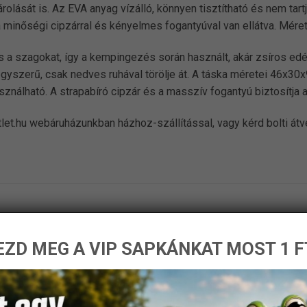
olását is. Az EVA anyag vízálló, könnyen tisztítható és nem tart
 minőségi cipzárral és kényelmes fogantyúval van ellátva. Mére
a szagokat, így a kempingezés során használt, akár zsíros edény
gyszerű, csak nedves ruhával törölje át. A táska méretei 46x30x
álható. A strapabíró cipzár és a masszív fogantyú biztosítja a
let.hu webáruházunkban házhoz-szállítással, vagy kérd bolti át
ZD MEG A VIP SAPKÁNKAT MOST 1 F
-30%
Új