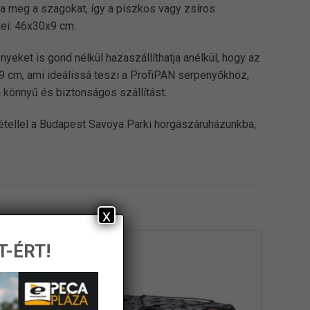
ja meg a szagokat, így a piszkos vagy zsíros
tei: 46x30x9 cm.
eket is gond nélkül hazaszállíthatja anélkül, hogy az
9 cm, ami ideálissá teszi a ProfiPAN serpenyőkhöz,
 könnyű és biztonságos szállítást.
vétellel a Budapest Savoya Parki horgászáruházunkba,
x
T-ÉRT!
-25%