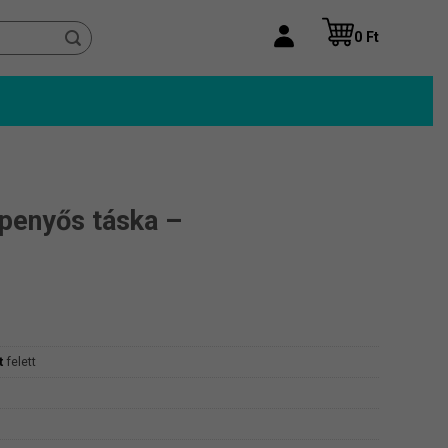
0
Ft
penyős táska –
t
felett