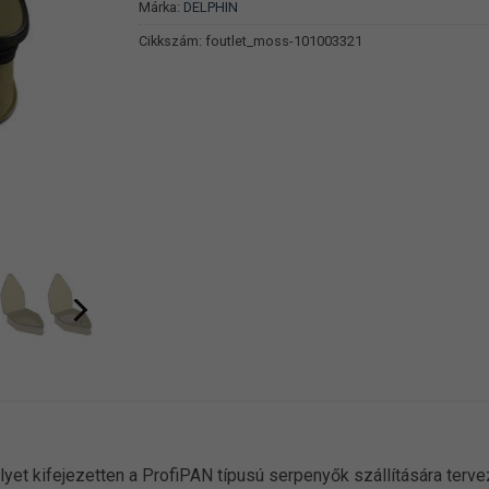
Márka:
DELPHIN
Cikkszám:
foutlet_moss-101003321
yet kifejezetten a ProfiPAN típusú serpenyők szállítására ter