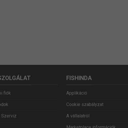
SZOLGÁLAT
FISHINDA
i fiók
Applikáció
ódok
Cookie szabályzat
 Szerviz
A vállalatról
Marketplace információk