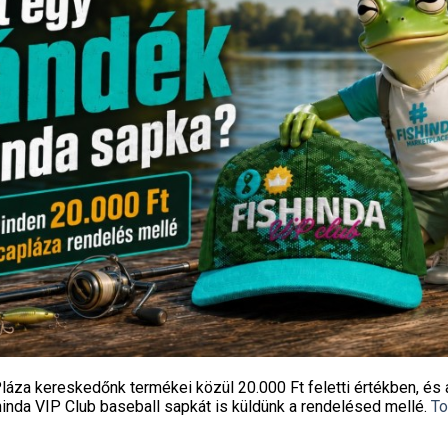
rea CARRY Carpath XXXL Táska
Daiwa Black Widow Rod Holdall
Rods 202cm
Original
C
37 615
Ft
40 990
Ft
28 790
Ft
price
pr
Fishingoutlet
Fishingoutlet
was:
is
40
2
990 Ft.
79
KOSÁRBA TESZEM
KOSÁRBA TESZEM
Ingyenes szállítás
Ingyenes szállítás
láza kereskedőnk termékei közül
20.000 Ft feletti
értékben, és 
hinda VIP Club baseball sapkát
is küldünk a rendelésed mellé.
To