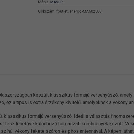
Márka:
MAVER
Cikkszám:
foutlet_energo-MA602500
laszországban készült klasszikus formájú versenyúszó, amely 
 ez a típus is extra érzékeny kivitelű, amelyeknek a vékony ante
ú, klasszikus formájú versenyúszó. Ideális választás finomszer
st tesz lehetővé különböző horgászati körülmények között. Vékon
színű, vékony fekete száron és piros antennával. A képen látha