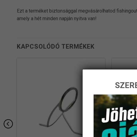
Ezt a terméket biztonsággal megvásárolhatod fishingout
amely a hét minden napján nyitva van!
KAPCSOLÓDÓ TERMÉKEK
SZERE