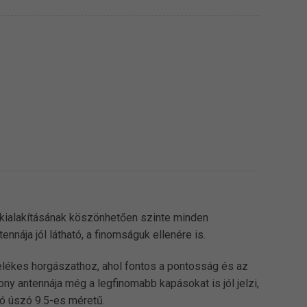
kialakításának köszönhetően szinte minden
nnája jól látható, a finomságuk ellenére is.
elékes horgászathoz, ahol fontos a pontosság és az
y antennája még a legfinomabb kapásokat is jól jelzi,
tó úszó 9.5-es méretű.