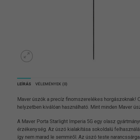
LEÍRÁS
VÉLEMÉNYEK (0)
Maver úszók a precíz finomszerelékes horgászoknak! O
helyzetben kiválóan használható. Mint minden Maver úszó,
A Maver Porta Starlight Imperia 5G egy olasz gyártmány
érzékenység. Az úszó kialakítása sokoldalú felhasználá
így nem marad le semmiről. Az úszó teste narancssárga 