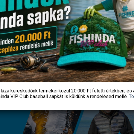
SO GYÖNGYÖS FORGÓ GUMI
PRESTON In-line Flat Method 
TKÖZŐVEL (2 DB/CS)
kosár – Large 80g
1 590
Ft
1 350
Ft
Fishingoutlet
Fishingoutlet
KOSÁRBA TESZEM
KOSÁRBA TESZEM
láza kereskedőnk termékei közül
20.000 Ft feletti
értékben, és 
hinda VIP Club baseball sapkát
is küldünk a rendelésed mellé.
To