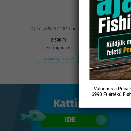
ÉK
Gyűrű UKWLSG 40# Long Leg
CRALUS
Ü
2 590
Ft
Fishingoutlet
KOSÁRBA TESZEM
Válogass a PecaP
6990 Ft értékű
Fis