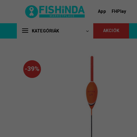
Skip
to
App
FHPlay
content
AKCIÓK
KATEGÓRIÁK
-39%