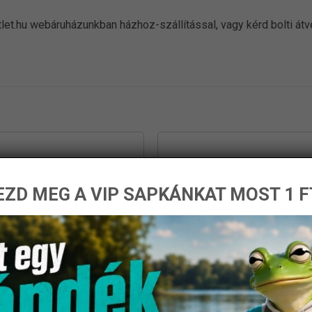
let.hu webáruházunkban házhoz-szállítással, vagy kérd bolti át
ZD MEG A VIP SAPKÁNKAT MOST 1 F