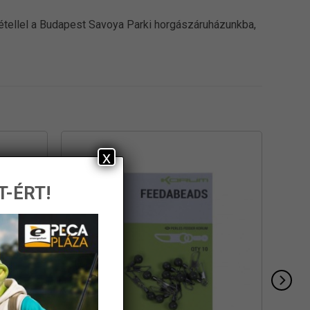
vétellel a Budapest Savoya Parki horgászáruházunkba,
x
T-ÉRT!