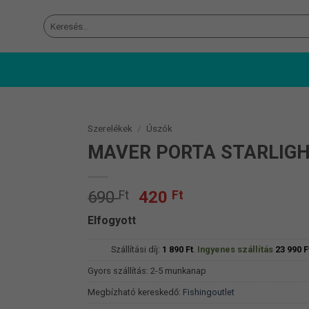
Keresés
a
következőre:
Szerelékek
/
Úszók
MAVER PORTA STARLIGH
Original
Current
690
Ft
420
Ft
price
price
Elfogyott
was:
is:
690 Ft.
420 Ft.
Szállítási díj:
1 890
Ft
.
Ingyenes szállítás
23 990
F
Gyors szállítás: 2-5 munkanap
Megbízható kereskedő:
Fishingoutlet