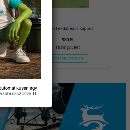
Feeder
Korum Feedabeads kapocs
980
Ft
Fishingoutlet
KOSÁRBA TESZEM
automatikusan egy
vábbi részletek ITT