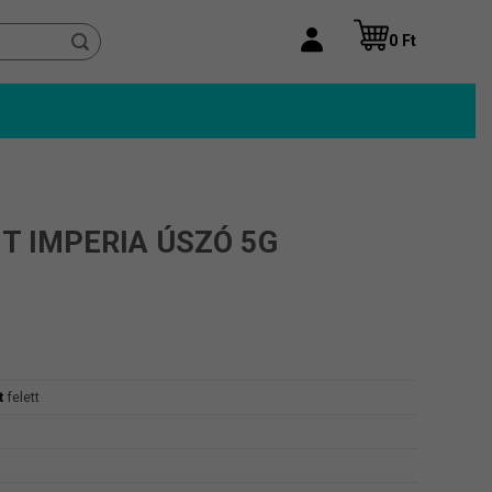
0
Ft
T IMPERIA ÚSZÓ 5G
t
felett