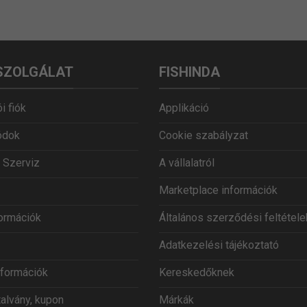
SZOLGÁLAT
FISHINDA
i fiók
Applikáció
ódok
Cookie szabályzat
 Szerviz
A vállalatról
Marketplace információk
formációk
Általános szerződési feltétele
Adatkezelési tájékoztató
információk
Kereskedőknek
talvány, kupon
Márkák