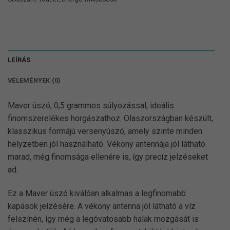
LEÍRÁS
VÉLEMÉNYEK (0)
Maver úszó, 0,5 grammos súlyozással, ideális
finomszerelékes horgászathoz. Olaszországban készült,
klasszikus formájú versenyúszó, amely szinte minden
helyzetben jól használható. Vékony antennája jól látható
marad, még finomsága ellenére is, így precíz jelzéseket
ad.
Ez a Maver úszó kiválóan alkalmas a legfinomabb
kapások jelzésére. A vékony antenna jól látható a víz
felszínén, így még a legóvatosabb halak mozgását is