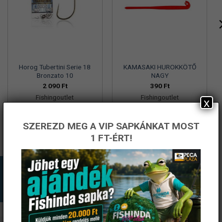
Horog Tubertini Serie 18
KAMASAKI HUROKKÖTŐ
Bronzato 10
NAGY
2 090
Ft
390
Ft
Fishingoutlet
Fishingoutlet
x
KOSÁRBA TESZEM
KOSÁRBA TESZEM
SZEREZD MEG A VIP SAPKÁNKAT MOST
1 FT-ÉRT!