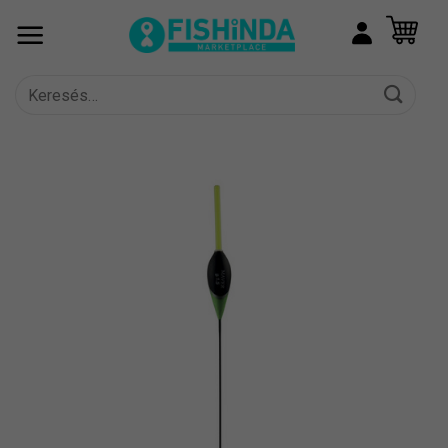
Skip
to
content
Keresés
a
következőre: