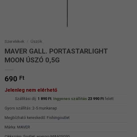
Szerelékek
/
Úszók
MAVER GALL. PORTASTARLIGHT
MOON ÚSZÓ 0,5G
690
Ft
Jelenleg nem elérhető
Szállítási díj:
1 890
Ft
.
Ingyenes szállítás
23 990
Ft
felett
Gyors szállítás: 2-5 munkanap
Megbízható kereskedő:
Fishingoutlet
Márka:
MAVER
Cikkszám:
foutlet_energo-MA605050