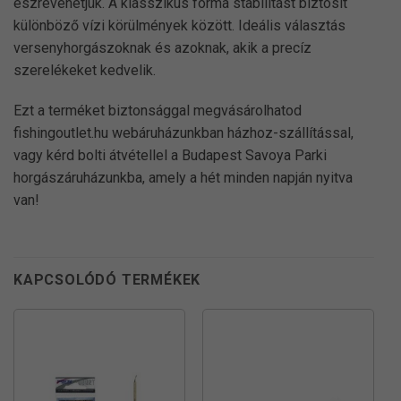
észrevehetjük. A klasszikus forma stabilitást biztosít
különböző vízi körülmények között. Ideális választás
versenyhorgászoknak és azoknak, akik a precíz
szerelékeket kedvelik.
Ezt a terméket biztonsággal megvásárolhatod
fishingoutlet.hu webáruházunkban házhoz-szállítással,
vagy kérd bolti átvétellel a Budapest Savoya Parki
horgászáruházunkba, amely a hét minden napján nyitva
van!
KAPCSOLÓDÓ TERMÉKEK