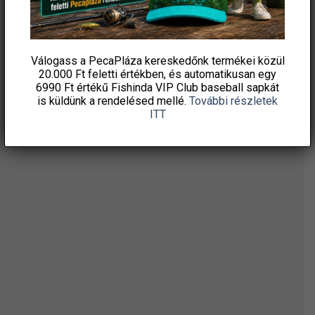
ÉRTESÜLJ ELSŐKÉNT! IRATKOZZ FEL A
HÍRLEVELÜNKRE!
Válogass a PecaPláza kereskedőnk termékei közül
20.000 Ft feletti
értékben, és automatikusan egy
6990 Ft értékű
Fishinda VIP Club baseball sapkát
is küldünk a rendelésed mellé.
További részletek
ITT