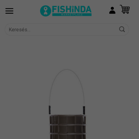
Skip
to
content
Keresés
a
következőre: