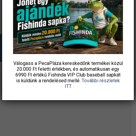
KOSÁRBA TESZEM
KOSÁRBA TESZEM
Válogass a PecaPláza kereskedőnk termékei közül
20.000 Ft feletti
értékben, és automatikusan egy
6990 Ft értékű
Fishinda VIP Club baseball sapkát
is küldünk a rendelésed mellé.
További részletek
ÉRTESÜLJ ELSŐKÉNT! IRATKOZZ FEL A
ITT
HÍRLEVELÜNKRE!