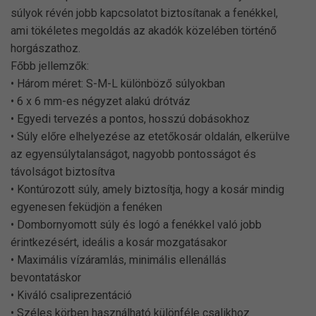
súlyok révén jobb kapcsolatot biztosítanak a fenékkel,
ami tökéletes megoldás az akadók közelében történő
horgászathoz.
Főbb jellemzők:
• Három méret: S-M-L különböző súlyokban
• 6 x 6 mm-es négyzet alakú drótváz
• Egyedi tervezés a pontos, hosszú dobásokhoz
• Súly előre elhelyezése az etetőkosár oldalán, elkerülve
az egyensúlytalanságot, nagyobb pontosságot és
távolságot biztosítva
• Kontúrozott súly, amely biztosítja, hogy a kosár mindig
egyenesen feküdjön a fenéken
• Dombornyomott súly és logó a fenékkel való jobb
érintkezésért, ideális a kosár mozgatásakor
• Maximális vízáramlás, minimális ellenállás
bevontatáskor
• Kiváló csaliprezentáció
• Széles körben használható különféle csalikhoz