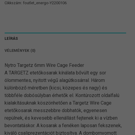
Cikkszám:
foutlet_energo-Y2200106
LEÍRÁS
VÉLEMÉNYEK (0)
Nytro Targetz 6mm Wire Cage Feeder
A TARGETZ etetőkosarak kínálata bővült egy sor
ólommentes, nyitott végű alagútkosárral. Három
különböző méretben (kicsi, közepes és nagy) és
többféle dobósúlyban érhetők el. Kontúrozott oldalfalú
kialakításuknak köszönhetően a Targetz Wire Cage
etetőkosarak messzebbre dobhatók, egyenesen
repülnek, és kevesebb ellenállást fejtenek ki a vízben
bevontatáskor. A kosarak a fenéken laposan fekszenek,
kiváló csaliprezentációt biztosítva. A dombornyomott