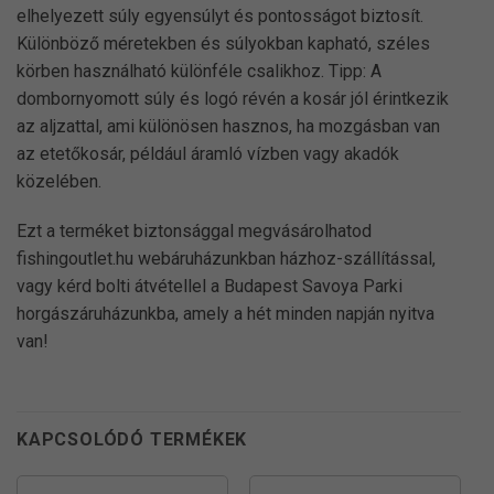
elhelyezett súly egyensúlyt és pontosságot biztosít.
Különböző méretekben és súlyokban kapható, széles
körben használható különféle csalikhoz. Tipp: A
dombornyomott súly és logó révén a kosár jól érintkezik
az aljzattal, ami különösen hasznos, ha mozgásban van
az etetőkosár, például áramló vízben vagy akadók
közelében.
Ezt a terméket biztonsággal megvásárolhatod
fishingoutlet.hu webáruházunkban házhoz-szállítással,
vagy kérd bolti átvétellel a Budapest Savoya Parki
horgászáruházunkba, amely a hét minden napján nyitva
van!
KAPCSOLÓDÓ TERMÉKEK