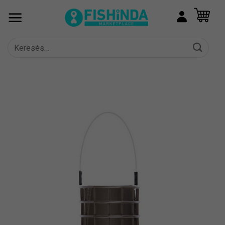
Skip
to
content
Keresés
a
következőre: