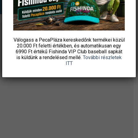
ÉRTESÜLJ ELSŐKÉNT! IRATKOZZ FEL A
Válogass a PecaPláza kereskedőnk termékei közül
HÍRLEVELÜNKRE!
20.000 Ft feletti
értékben, és automatikusan egy
6990 Ft értékű
Fishinda VIP Club baseball sapkát
is küldünk a rendelésed mellé.
További részletek
ITT