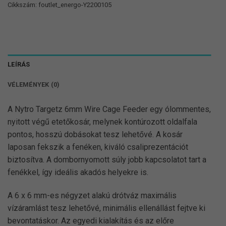
Cikkszám:
foutlet_energo-Y2200105
LEÍRÁS
VÉLEMÉNYEK (0)
A Nytro Targetz 6mm Wire Cage Feeder egy ólommentes,
nyitott végű etetőkosár, melynek kontúrozott oldalfala
pontos, hosszú dobásokat tesz lehetővé. A kosár
laposan fekszik a fenéken, kiváló csaliprezentációt
biztosítva. A dombornyomott súly jobb kapcsolatot tart a
fenékkel, így ideális akadós helyekre is.
A 6 x 6 mm-es négyzet alakú drótváz maximális
vízáramlást tesz lehetővé, minimális ellenállást fejtve ki
bevontatáskor. Az egyedi kialakítás és az előre