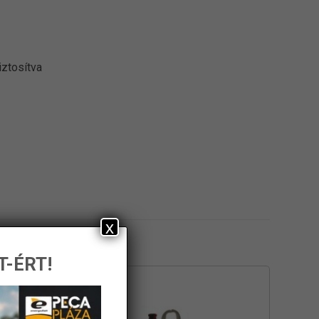
iztosítva
x
T-ÉRT!