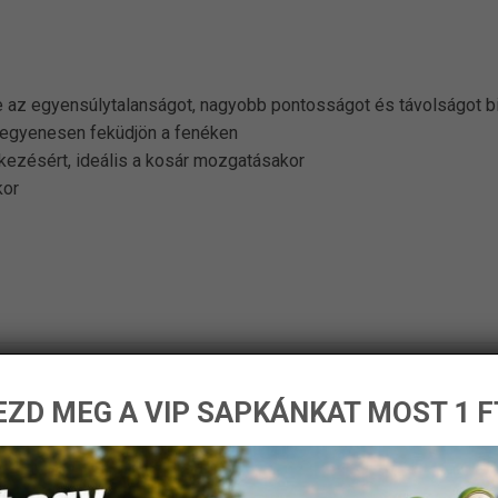
ve az egyensúlytalanságot, nagyobb pontosságot és távolságot b
ig egyenesen feküdjön a fenéken
tkezésért, ideális a kosár mozgatásakor
kor
ZD MEG A VIP SAPKÁNKAT MOST 1 F