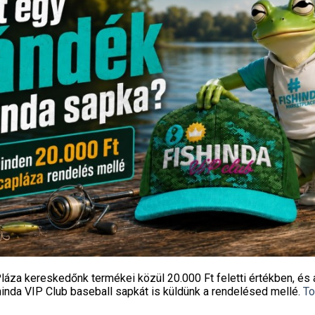
 NAGY LYUKÚ FORGÓ No.11
KAMASAKI HUROKKÖTŐ N
10db
1 190
Ft
390
Ft
Fishingoutlet
Fishingoutlet
KOSÁRBA TESZEM
KOSÁRBA TESZEM
láza kereskedőnk termékei közül
20.000 Ft feletti
értékben, és 
hinda VIP Club baseball sapkát
is küldünk a rendelésed mellé.
To