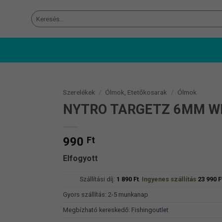
Keresés
a
következőre:
Szerelékek
/
Ólmok, Etetőkosarak
/
Ólmok
NYTRO TARGETZ 6MM WI
990
Ft
Elfogyott
Szállítási díj:
1 890
Ft
.
Ingyenes szállítás
23 990
F
Gyors szállítás: 2-5 munkanap
Megbízható kereskedő:
Fishingoutlet