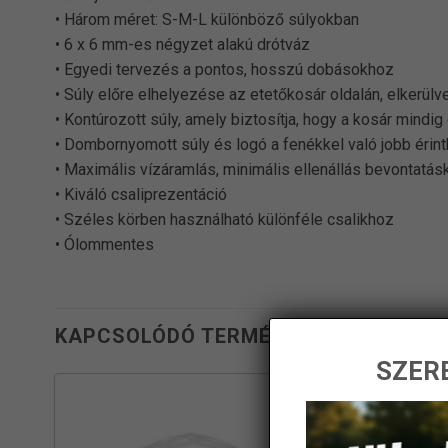
• Három méret: S-M-L különböző súlyokban
• 6 x 6 mm-es négyzet alakú drótváz
• Egyedi tervezés a pontos, hosszú dobásokhoz
• Súly előre elhelyezése az etetőkosár oldalán, elkerül
• Kontúrozott súly, amely biztosítja, hogy a kosár mind
• Dombornyomott súly és logó a fenékkel való jobb érin
• Maximális vízáramlás, minimális ellenállás bevontatás
• Kiváló csaliprezentáció
• Széles körben használható különféle csalikhoz
• Ólommentes
KAPCSOLÓDÓ TERMÉKEK
SZERE