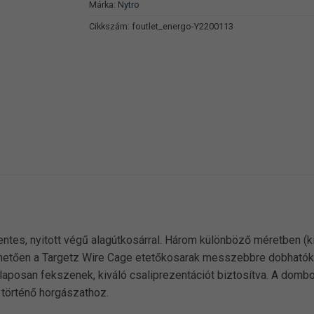
Márka:
Nytro
Cikkszám:
foutlet_energo-Y2200113
ntes, nyitott végű alagútkosárral. Három különböző méretben (k
önhetően a Targetz Wire Cage etetőkosarak messzebbre dobhatók
 laposan fekszenek, kiváló csaliprezentációt biztosítva. A domb
történő horgászathoz.