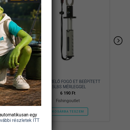
AGY
HALKIEMELŐ FOGÓ ET BEÉPÍTETT
25LBS MÉRLEGGEL
6 190
Ft
Fishingoutlet
KOSÁRBA TESZEM
automatikusan egy
vábbi részletek ITT