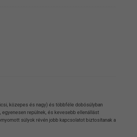
icsi, közepes és nagy) és többféle dobósúlyban
, egyenesen repülnek, és kevesebb ellenállást
ornyomott súlyok révén jobb kapcsolatot biztosítanak a