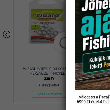
10
WIZARD GRIZZLY KULCSKARIKA
THE ONE
PEREMEZETT NICKEL 3
330
Ft
Fishingoutlet
KOSÁRBA TESZEM
Válogass a PecaP
6990 Ft értékű
Fis