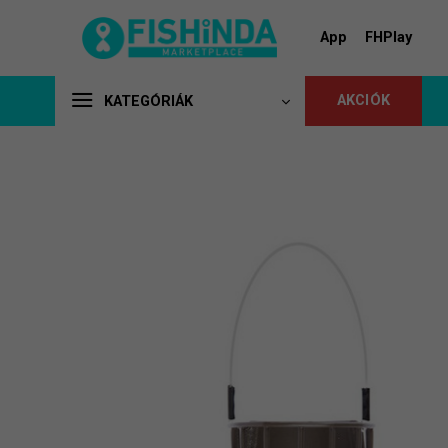
Skip
to
App
FHPlay
content
AKCIÓK
KATEGÓRIÁK