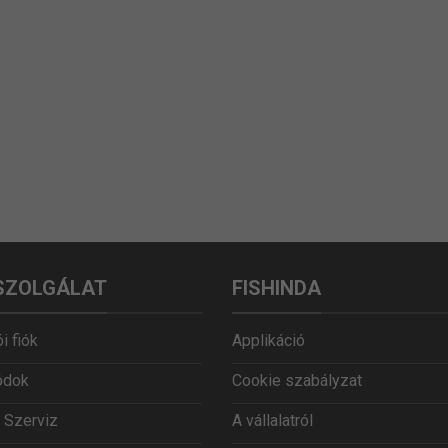
SZOLGÁLAT
FISHINDA
i fiók
Applikáció
ódok
Cookie szabályzat
 Szerviz
A vállalatról