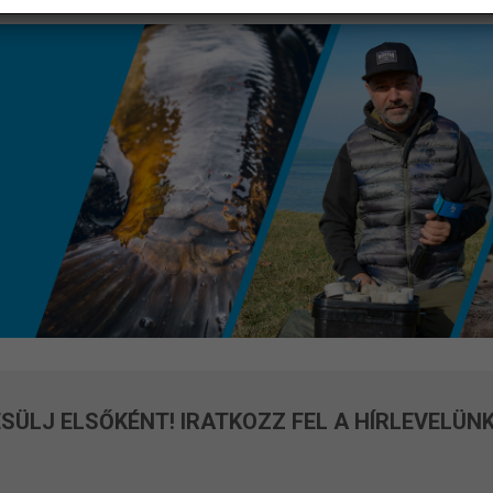
SÜLJ ELSŐKÉNT! IRATKOZZ FEL A HÍRLEVELÜNK