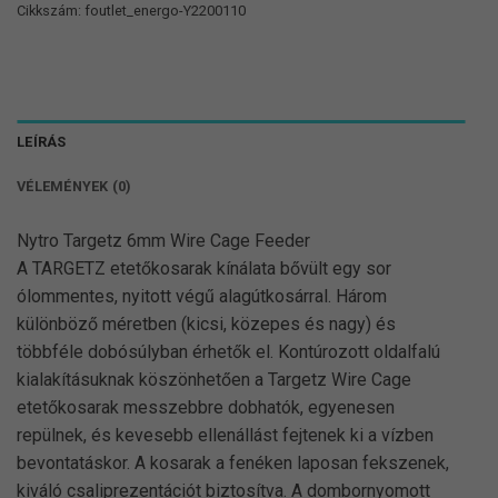
Cikkszám:
foutlet_energo-Y2200110
LEÍRÁS
VÉLEMÉNYEK (0)
Nytro Targetz 6mm Wire Cage Feeder
A TARGETZ etetőkosarak kínálata bővült egy sor
ólommentes, nyitott végű alagútkosárral. Három
különböző méretben (kicsi, közepes és nagy) és
többféle dobósúlyban érhetők el. Kontúrozott oldalfalú
kialakításuknak köszönhetően a Targetz Wire Cage
etetőkosarak messzebbre dobhatók, egyenesen
repülnek, és kevesebb ellenállást fejtenek ki a vízben
bevontatáskor. A kosarak a fenéken laposan fekszenek,
kiváló csaliprezentációt biztosítva. A dombornyomott