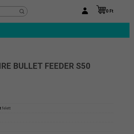
0
Ft
RE BULLET FEEDER S50
t
felett