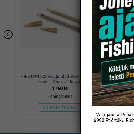
PRESTON ICS Elasticated Stem Kit gumis
WIZAR
szár – Short / Heavy
P
1 450
Ft
Fishingoutlet
KOSÁRBA TESZEM
Válogass a PecaP
6990 Ft értékű
Fis