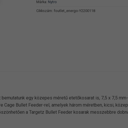
Márka:
Nytro
Cikkszám:
foutlet_energo-Y2200118
 bemutatunk egy közepes méretű etetőkosarat is, 7,5 x 7,5 mm
e Cage Bullet Feeder-rel, amelyek három méretben, kicsi, közep
öszönhetően a Targetz Bullet Feeder kosarak messzebbre dobna