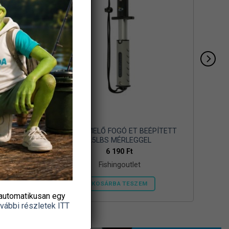
 NICKEL
HALKIEMELŐ FOGÓ ET BEÉPÍTETT
25LBS MÉRLEGGEL
6 190
Ft
Fishingoutlet
KOSÁRBA TESZEM
automatikusan egy
vábbi részletek ITT