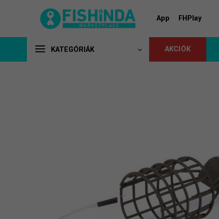
Skip
to
App
FHPlay
content
AKCIÓK
KATEGÓRIÁK