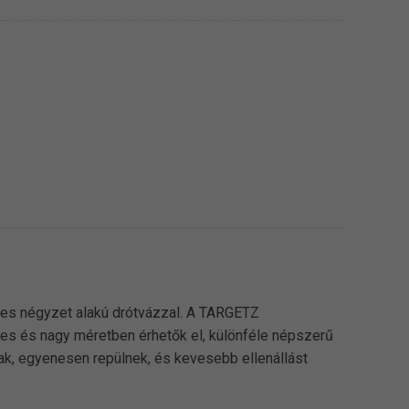
-es négyzet alakú drótvázzal. A TARGETZ
es és nagy méretben érhetők el, különféle népszerű
k, egyenesen repülnek, és kevesebb ellenállást