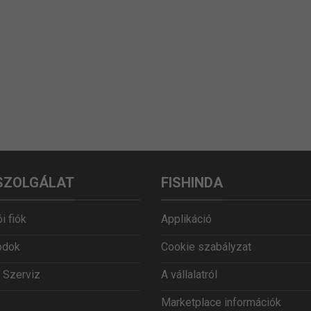
SZOLGÁLAT
FISHINDA
i fiók
Applikáció
ódok
Cookie szabályzat
 Szerviz
A vállalatról
Marketplace információk