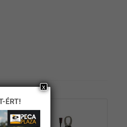
x
T-ÉRT!