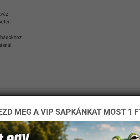
tváz
setén
dobásokhoz
tásnál
ZD MEG A VIP SAPKÁNKAT MOST 1 F