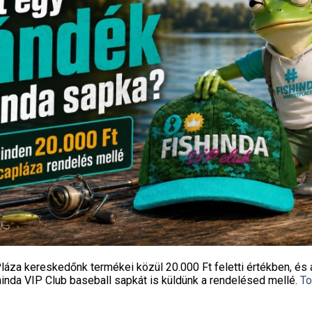
D GRIZZLY KULCSKARIKA
MARUTO HOROG 2267 1 BLACK
EREMEZETT NICKEL 3
10DB/CS
330
Ft
550
Ft
Fishingoutlet
Fishingoutlet
KOSÁRBA TESZEM
KOSÁRBA TESZEM
láza kereskedőnk termékei közül
20.000 Ft feletti
értékben, és 
hinda VIP Club baseball sapkát
is küldünk a rendelésed mellé.
To