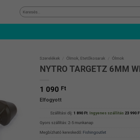
Keresés
a
következőre:
Szerelékek
/
Ólmok, Etetőkosarak
/
Ólmok
NYTRO TARGETZ 6MM WI
1 090
Ft
Elfogyott
Szállítási díj:
1 890
Ft
.
Ingyenes szállítás
23 990
F
Gyors szállítás: 2-5 munkanap
Megbízható kereskedő:
Fishingoutlet