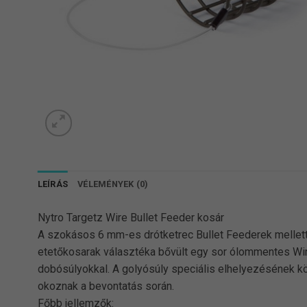
LEÍRÁS
VÉLEMÉNYEK (0)
Nytro Targetz Wire Bullet Feeder kosár
A szokásos 6 mm-es drótketrec Bullet Feederek mellett
etetőkosarak választéka bővült egy sor ólommentes Wir
dobósúlyokkal. A golyósúly speciális elhelyezésének k
okoznak a bevontatás során.
Főbb jellemzők: