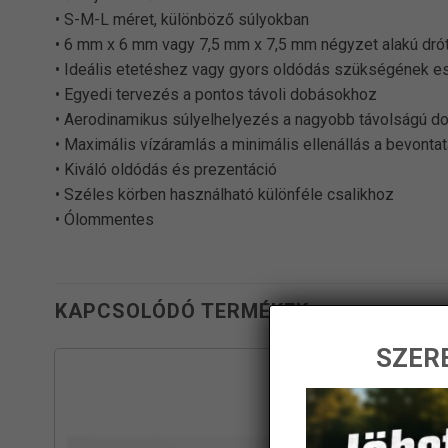
• S-M-L méret, különböző súlyokban
• 6 mm x 6 mm vagy 7,5 mm x 7,5 mm négyzet alakú dró
• Ideális etetéshez vagy gyors oldódás szükségének e
• Egyedi tervezés a pontos távoli dobásokhoz
• Aerodinamikus súlyelhelyezés a nagyobb távolságú 
• Maximális vízáramlás a minimális ellenállás a bevonta
• Kiváló oldódás és prezentáció
• Széles körben használható különféle csalikhoz
• Ólommentes
KAPCSOLÓDÓ TERMÉKEK
SZERE