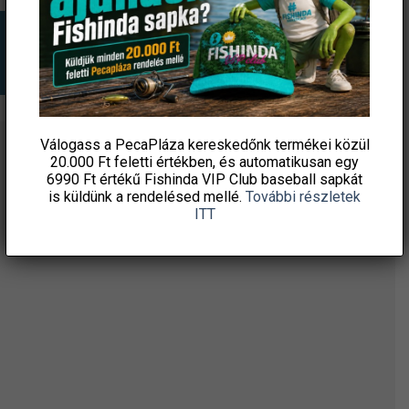
Válogass a PecaPláza kereskedőnk termékei közül
20.000 Ft feletti
értékben, és automatikusan egy
ÉRTESÜLJ ELSŐKÉNT! IRATKOZZ FEL A
6990 Ft értékű
Fishinda VIP Club baseball sapkát
HÍRLEVELÜNKRE!
is küldünk a rendelésed mellé.
További részletek
ITT