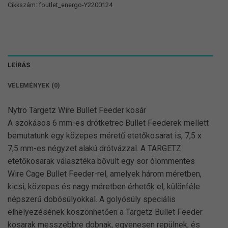
Cikkszám:
foutlet_energo-Y2200124
LEÍRÁS
VÉLEMÉNYEK (0)
Nytro Targetz Wire Bullet Feeder kosár
A szokásos 6 mm-es drótketrec Bullet Feederek mellett
bemutatunk egy közepes méretű etetőkosarat is, 7,5 x
7,5 mm-es négyzet alakú drótvázzal. A TARGETZ
etetőkosarak választéka bővült egy sor ólommentes
Wire Cage Bullet Feeder-rel, amelyek három méretben,
kicsi, közepes és nagy méretben érhetők el, különféle
népszerű dobósúlyokkal. A golyósúly speciális
elhelyezésének köszönhetően a Targetz Bullet Feeder
kosarak messzebbre dobnak, egyenesen repülnek, és