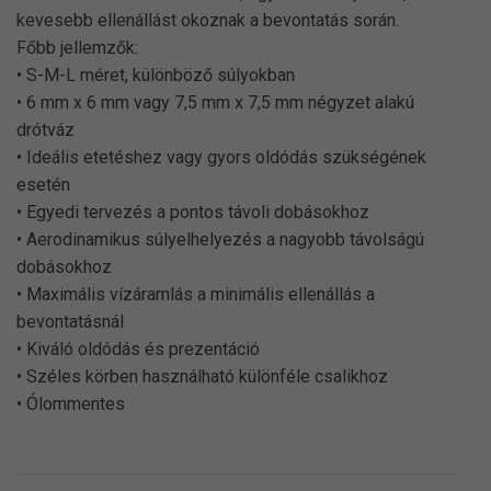
kevesebb ellenállást okoznak a bevontatás során.
Főbb jellemzők:
• S-M-L méret, különböző súlyokban
• 6 mm x 6 mm vagy 7,5 mm x 7,5 mm négyzet alakú
drótváz
• Ideális etetéshez vagy gyors oldódás szükségének
esetén
• Egyedi tervezés a pontos távoli dobásokhoz
• Aerodinamikus súlyelhelyezés a nagyobb távolságú
dobásokhoz
• Maximális vízáramlás a minimális ellenállás a
bevontatásnál
• Kiváló oldódás és prezentáció
• Széles körben használható különféle csalikhoz
• Ólommentes