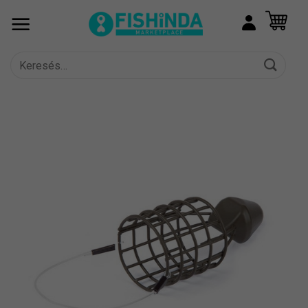
Skip
to
content
Keresés
a
következőre: