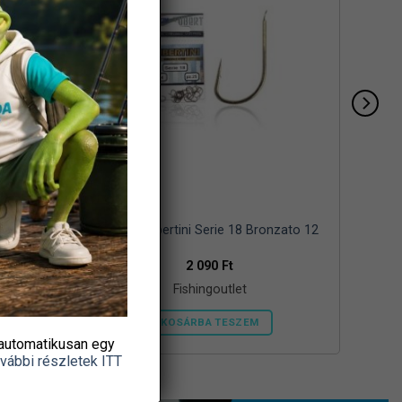
 Bead
Horog Tubertini Serie 18 Bronzato 12
/03)
2 090
Ft
Fishingoutlet
KOSÁRBA TESZEM
automatikusan egy
vábbi részletek ITT