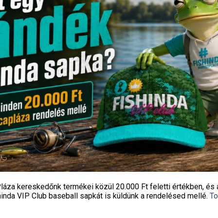
In-line Flat Method Feeder
PRESTON ICS Quick Change
kosár – Large 80g
gyorskapocs – Small (PICS
1 350
Ft
1 450
Ft
Fishingoutlet
Fishingoutlet
KOSÁRBA TESZEM
KOSÁRBA TESZEM
láza kereskedőnk termékei közül
20.000 Ft feletti
értékben, és 
hinda VIP Club baseball sapkát
is küldünk a rendelésed mellé.
To