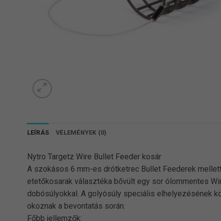
LEÍRÁS
VÉLEMÉNYEK (0)
Nytro Targetz Wire Bullet Feeder kosár
A szokásos 6 mm-es drótketrec Bullet Feederek mellett
etetőkosarak választéka bővült egy sor ólommentes Wir
dobósúlyokkal. A golyósúly speciális elhelyezésének k
okoznak a bevontatás során.
Főbb jellemzők: