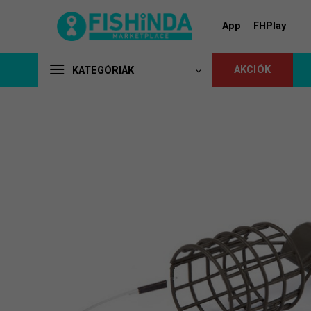
Skip
to
App
FHPlay
content
AKCIÓK
KATEGÓRIÁK