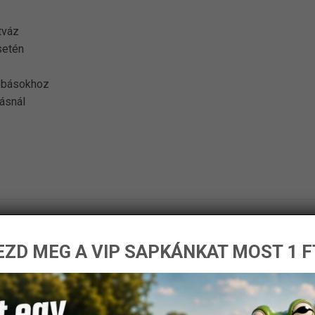
tváz
setén
dobásokhoz
tásnál
ZD MEG A VIP SAPKÁNKAT MOST 1 F