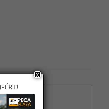
x
T-ÉRT!