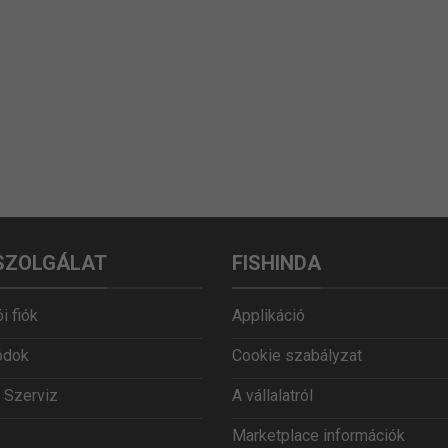
SZOLGÁLAT
FISHINDA
i fiók
Applikáció
ódok
Cookie szabályzat
 Szerviz
A vállalatról
Marketplace információk