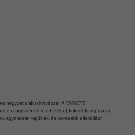
-es négyzet alakú drótvázzal. A TARGETZ
es és nagy méretben érhetők el, különféle népszerű
k, egyenesen repülnek, és kevesebb ellenállást