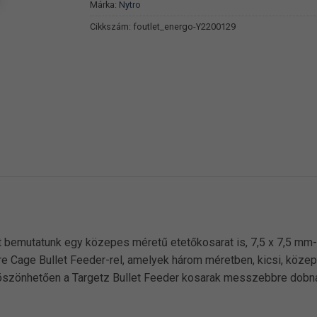
Márka:
Nytro
Cikkszám:
foutlet_energo-Y2200129
 bemutatunk egy közepes méretű etetőkosarat is, 7,5 x 7,5 mm
e Cage Bullet Feeder-rel, amelyek három méretben, kicsi, közep
öszönhetően a Targetz Bullet Feeder kosarak messzebbre dobna