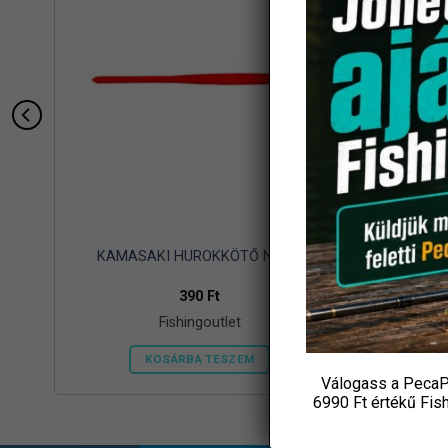
14
KAMASAKI HUROKKÖTŐ NAGY
PRESTON 
390
Ft
Fishingoutlet
KOSÁRBA TESZEM
Válogass a PecaP
6990 Ft értékű
Fis