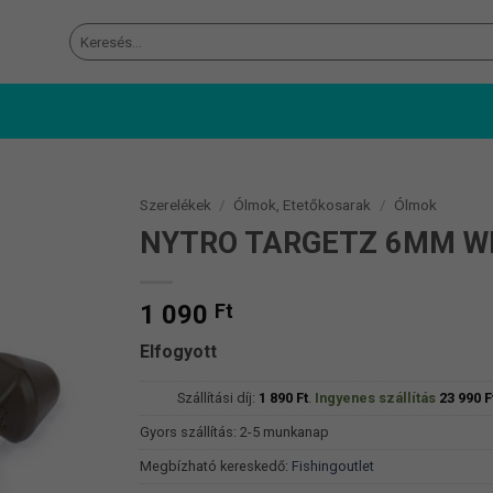
Keresés
a
következőre:
Szerelékek
/
Ólmok, Etetőkosarak
/
Ólmok
NYTRO TARGETZ 6MM WI
1 090
Ft
Elfogyott
Szállítási díj:
1 890
Ft
.
Ingyenes szállítás
23 990
F
Gyors szállítás: 2-5 munkanap
Megbízható kereskedő:
Fishingoutlet