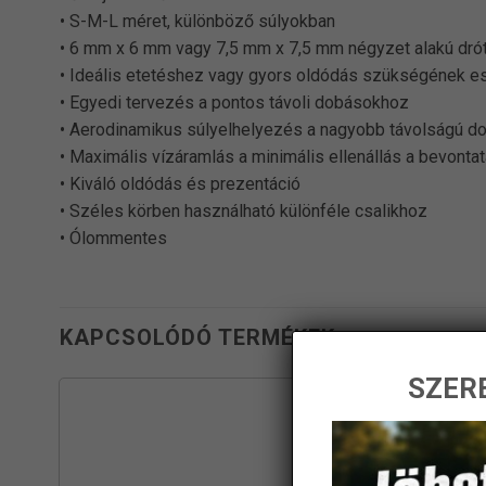
• S-M-L méret, különböző súlyokban
• 6 mm x 6 mm vagy 7,5 mm x 7,5 mm négyzet alakú dró
• Ideális etetéshez vagy gyors oldódás szükségének e
• Egyedi tervezés a pontos távoli dobásokhoz
• Aerodinamikus súlyelhelyezés a nagyobb távolságú 
• Maximális vízáramlás a minimális ellenállás a bevonta
• Kiváló oldódás és prezentáció
• Széles körben használható különféle csalikhoz
• Ólommentes
KAPCSOLÓDÓ TERMÉKEK
SZERE