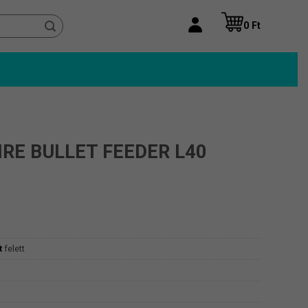
0
Ft
RE BULLET FEEDER L40
t
felett