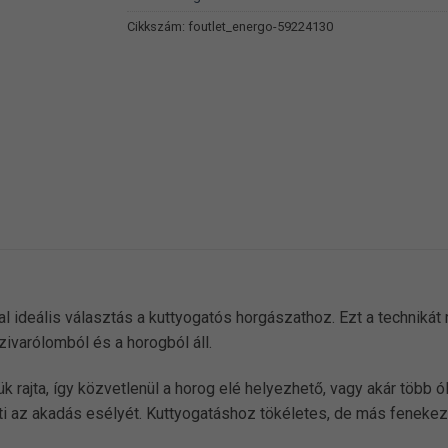
Cikkszám:
foutlet_energo-59224130
deális választás a kuttyogatós horgászathoz. Ezt a technikát r
ivarólomból és a horogból áll.
zük rajta, így közvetlenül a horog elé helyezhető, vagy akár több
enti az akadás esélyét. Kuttyogatáshoz tökéletes, de más fenek