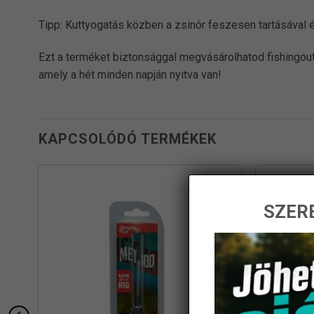
Tipp: Kuttyogatás közben a zsinór feszesen tartásával é
Ezt a terméket biztonsággal megvásárolhatod fishingout
amely a hét minden napján nyitva van!
KAPCSOLÓDÓ TERMÉKEK
SZERE