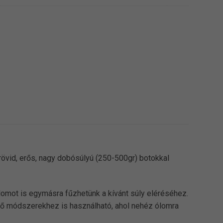
övid, erős, nagy dobósúlyú (250-500gr) botokkal
 ólomot is egymásra fűzhetünk a kívánt súly eléréséhez.
ező módszerekhez is használható, ahol nehéz ólomra