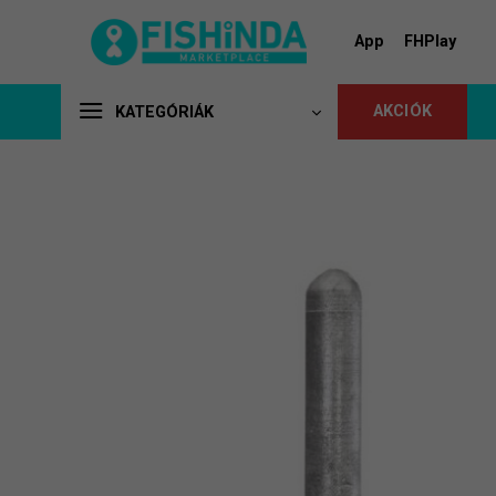
Skip
to
App
FHPlay
content
AKCIÓK
KATEGÓRIÁK