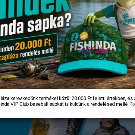
ű UKWLSG 40# Long Leg
MARUTO HOROG 2267 1 BLACK
10DB/CS
2 590
Ft
550
Ft
Fishingoutlet
Fishingoutlet
KOSÁRBA TESZEM
KOSÁRBA TESZEM
láza kereskedőnk termékei közül
20.000 Ft feletti
értékben, és 
hinda VIP Club baseball sapkát
is küldünk a rendelésed mellé.
To