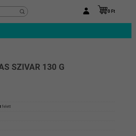
0
Ft
S SZIVAR 130 G
t
felett