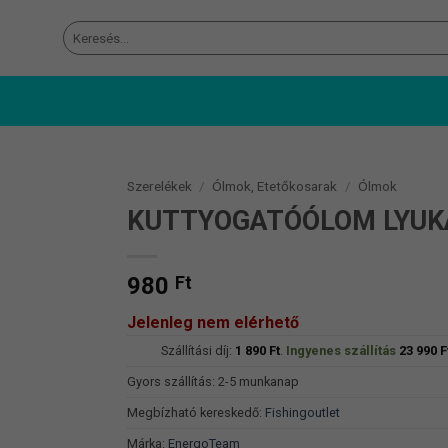
Keresés
a
következőre:
Szerelékek
/
Ólmok, Etetőkosarak
/
Ólmok
KUTTYOGATÓÓLOM LYUKA
980
Ft
Jelenleg nem elérhető
Szállítási díj:
1 890
Ft
.
Ingyenes szállítás
23 990
F
Gyors szállítás: 2-5 munkanap
Megbízható kereskedő:
Fishingoutlet
Márka:
EnergoTeam