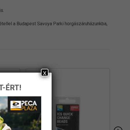
s.
vétellel a Budapest Savoya Parki horgászáruházunkba,
x
T-ÉRT!