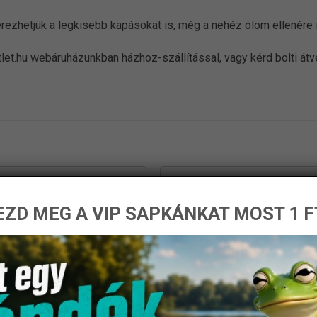
rezhetjük a legkisebb kapásokat is, még a nehéz ólom ellenére i
let.hu webáruházunkban házhoz-szállítással, vagy kérd bolti át
ZD MEG A VIP SAPKÁNKAT MOST 1 F