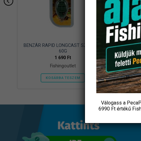
10
BENZÁR RAPID LONGCAST SZERELÉK
Gyűr
60G
1 690
Ft
Fishingoutlet
KOSÁRBA TESZEM
Válogass a PecaP
6990 Ft értékű
Fis