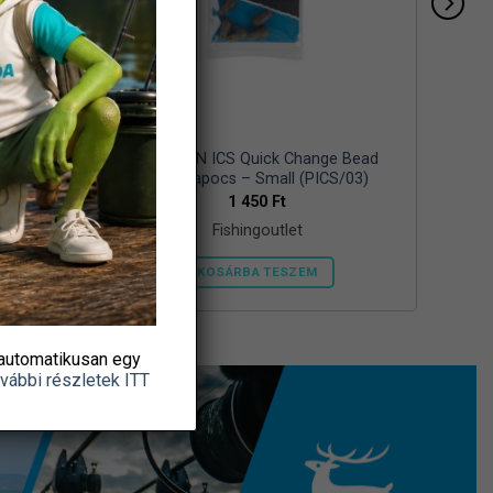
 NICKEL
PRESTON ICS Quick Change Bead
gyorskapocs – Small (PICS/03)
1 450
Ft
Fishingoutlet
KOSÁRBA TESZEM
automatikusan egy
vábbi részletek ITT