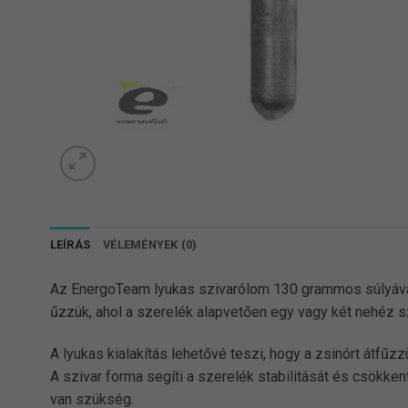
LEÍRÁS
VÉLEMÉNYEK (0)
Az EnergoTeam lyukas szivarólom 130 grammos súlyával i
űzzük, ahol a szerelék alapvetően egy vagy két nehéz sz
A lyukas kialakítás lehetővé teszi, hogy a zsinórt átfűz
A szivar forma segíti a szerelék stabilitását és csökk
van szükség.