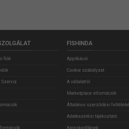
SZOLGÁLAT
FISHINDA
i fiók
Applikáció
ódok
Cookie szabályzat
 Szerviz
A vállalatról
Marketplace információk
formációk
Általános szerződési feltétele
Adatkezelési tájékoztató
információk
Kereskedőknek