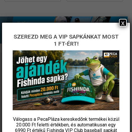
x
SZEREZD MEG A VIP SAPKÁNKAT MOST
1 FT-ÉRT!
ÉRTESÜLJ ELSŐKÉNT! IRATKOZZ FEL A
HÍRLEVELÜNKRE!
Válogass a PecaPláza kereskedőnk termékei közül
20.000 Ft feletti
értékben, és automatikusan egy
6990 Ft értékű
Fishinda VIP Club baseball sapkát