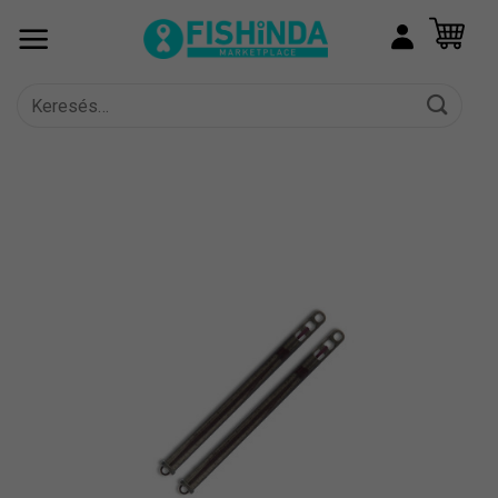
Skip
to
content
Keresés
a
következőre: