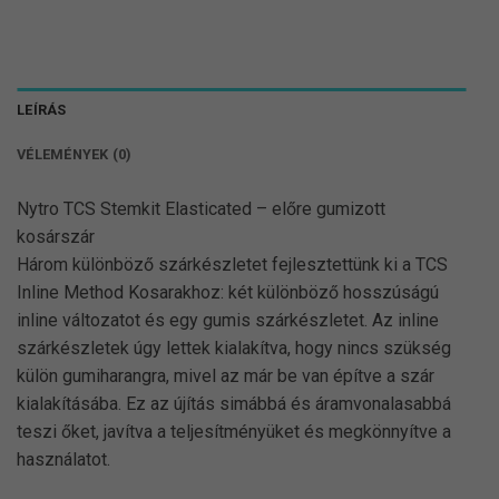
LEÍRÁS
VÉLEMÉNYEK (0)
Nytro TCS Stemkit Elasticated – előre gumizott
kosárszár
Három különböző szárkészletet fejlesztettünk ki a TCS
Inline Method Kosarakhoz: két különböző hosszúságú
inline változatot és egy gumis szárkészletet. Az inline
szárkészletek úgy lettek kialakítva, hogy nincs szükség
külön gumiharangra, mivel az már be van építve a szár
kialakításába. Ez az újítás simábbá és áramvonalasabbá
teszi őket, javítva a teljesítményüket és megkönnyítve a
használatot.