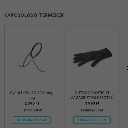
KAPCSOLÓDÓ TERMÉKEK
Gyűrű UKWLSG 40# Long
OUTDOOR ANTICUT
Leg
VÁGÁSBIZTOS KESZTYŰ
2 590
Ft
1 990
Ft
Fishingoutlet
Fishingoutlet
KOSÁRBA TESZEM
KOSÁRBA TESZEM