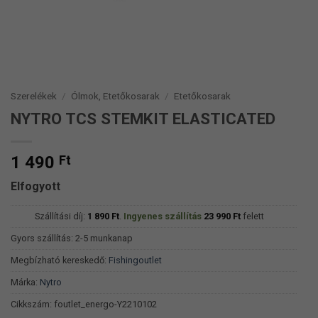
Szerelékek
/
Ólmok, Etetőkosarak
/
Etetőkosarak
NYTRO TCS STEMKIT ELASTICATED
1 490
Ft
Elfogyott
Szállítási díj:
1 890
Ft
.
Ingyenes szállítás
23 990
Ft
felett
Gyors szállítás: 2-5 munkanap
Megbízható kereskedő:
Fishingoutlet
Márka:
Nytro
Cikkszám:
foutlet_energo-Y2210102