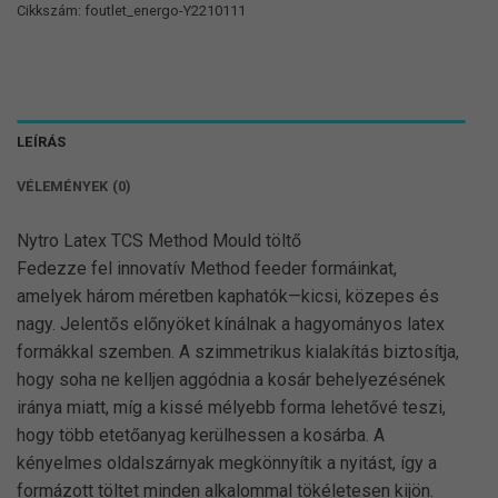
Cikkszám:
foutlet_energo-Y2210111
LEÍRÁS
VÉLEMÉNYEK (0)
Nytro Latex TCS Method Mould töltő
Fedezze fel innovatív Method feeder formáinkat,
amelyek három méretben kaphatók—kicsi, közepes és
nagy. Jelentős előnyöket kínálnak a hagyományos latex
formákkal szemben. A szimmetrikus kialakítás biztosítja,
hogy soha ne kelljen aggódnia a kosár behelyezésének
iránya miatt, míg a kissé mélyebb forma lehetővé teszi,
hogy több etetőanyag kerülhessen a kosárba. A
kényelmes oldalszárnyak megkönnyítik a nyitást, így a
formázott töltet minden alkalommal tökéletesen kijön.