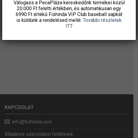
Válogass a PecaPláza kereskedőnk termékei közül
20.000 Ft feletti
értékben, és automatikusan egy
6990 Ft értékű
Fishinda VIP Club baseball sapkát
is küldünk a rendelésed mellé.
További részletek
ITT
KAPCSOLAT
info@fishinda.com
Általános szerződési feltételek