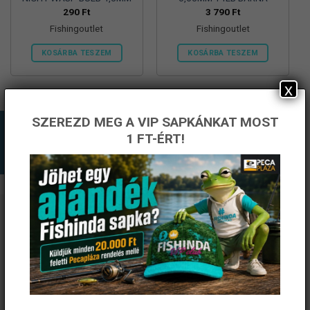
290
Ft
3 790
Ft
Fishingoutlet
Fishingoutlet
KOSÁRBA TESZEM
KOSÁRBA TESZEM
x
SZEREZD MEG A VIP SAPKÁNKAT MOST
1 FT-ÉRT!
ÉRTESÜLJ ELSŐKÉNT! IRATKOZZ FEL A
HÍRLEVELÜNKRE!