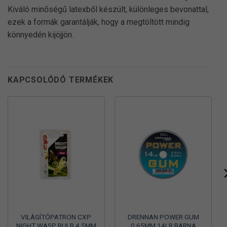
Kiváló minőségű latexből készült, különleges bevonattal,
ezek a formák garantálják, hogy a megtöltött mindig
könnyedén kijöjjön.
KAPCSOLÓDÓ TERMÉKEK
VILÁGÍTÓPATRON CXP
DRENNAN POWER GUM
NIGHT WASP BULB 4,5MM
0,65MM 14LB BARNA