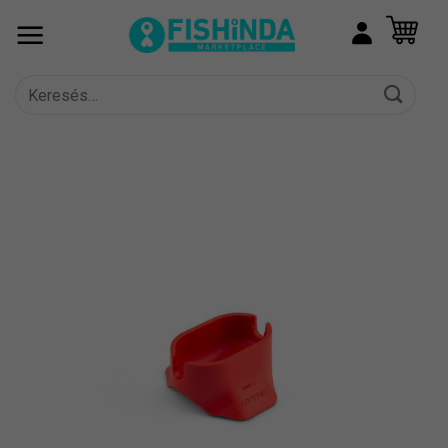
Skip
to
content
Keresés
a
következőre: