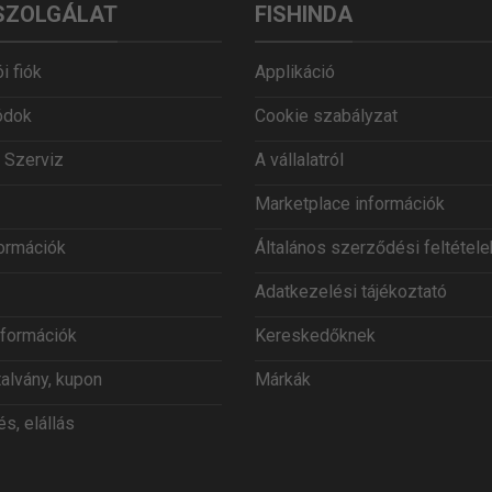
SZOLGÁLAT
FISHINDA
i fiók
Applikáció
ódok
Cookie szabályzat
 Szerviz
A vállalatról
Marketplace információk
formációk
Általános szerződési feltétele
Adatkezelési tájékoztató
információk
Kereskedőknek
talvány, kupon
Márkák
s, elállás