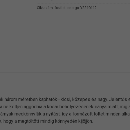
Cikkszám:
foutlet_energo-Y2210112
ek három méretben kaphatók—kicsi, közepes és nagy. Jelentős e
a ne kelljen aggódnia a kosár behelyezésének iránya miatt, míg
nyak megkönnyítik a nyitást, így a formázott töltet minden alk
k, hogy a megtöltött mindig könnyedén kijöjjön.