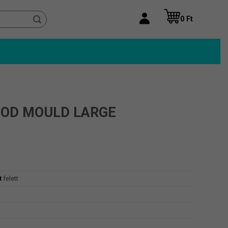
0
Ft
HOD MOULD LARGE
t
felett