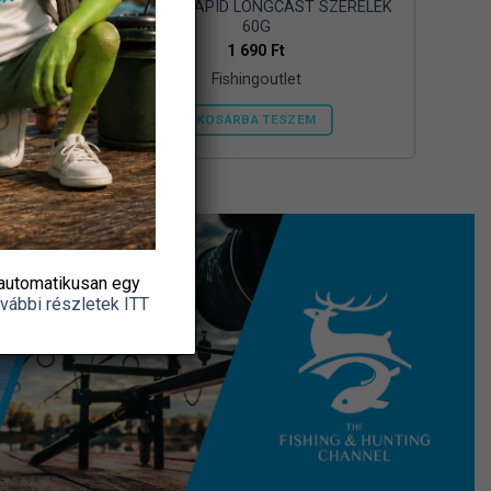
NIGHT
BENZÁR RAPID LONGCAST SZERELÉK
60G
1 690
Ft
Fishingoutlet
KOSÁRBA TESZEM
automatikusan egy
vábbi részletek ITT