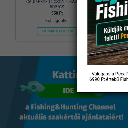
er
CARP EXPERT CSONTI KARIKA S
5DB/CS
550
Ft
Fishingoutlet
KOSÁRBA TESZEM
Válogass a PecaP
6990 Ft értékű
Fis