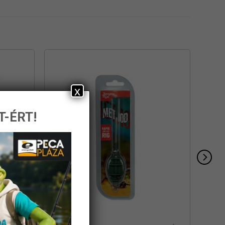
x
T-ÉRT!