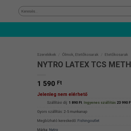
Keresés
a
következőre:
Szerelékek
/
Ólmok, Etetőkosarak
/
Etetőkosarak
NYTRO LATEX TCS MET
1 590
Ft
Jelenleg nem elérhető
Szállítási díj:
1 890
Ft
.
Ingyenes szállítás
23 990
F
Gyors szállítás: 2-5 munkanap
Megbízható kereskedő:
Fishingoutlet
Márka:
Nytro