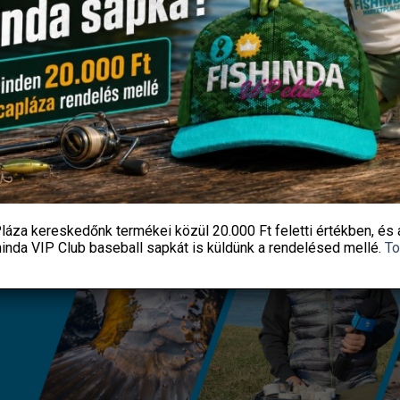
Gyűrű UKWLSG 50#
VILÁGÍTÓPATRON DISPLAY 
WASP 120DB
4 990
Ft
17 990
Ft
Fishingoutlet
Fishingoutlet
KOSÁRBA TESZEM
KOSÁRBA TESZEM
láza kereskedőnk termékei közül
20.000 Ft feletti
értékben, és 
hinda VIP Club baseball sapkát
is küldünk a rendelésed mellé.
To