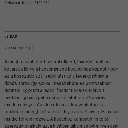
Cikkszám:
foutlet_8100-961
LEÍRÁS
VÉLEMÉNYEK (0)
A meghosszabbított szárral ellátott, távdobó method
kosarak előnye a hagyományos kosarakhoz képest, hogy
ez a hosszabb szár stabilitást ad a féderkosárnak a
dobás során, így sokkal messzebbre és pontosabban
dobható. Egyesíti a lapos, feeder kosarak, illetve a
távdobó, gubanc gátló csővel ellátott etetőkosarak
minden előnyét. Az alsó ólomnak köszönhetően a
fenékre mindig „talpára esik”, így az etetőanyag és a csali
mindig fölfelé néznek. A kosárhoz kompatibilis töltő
szerszámot alkalmazva kiválóan alkalmas bármilyen csali