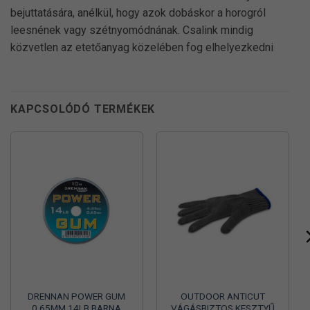
bejuttatására, anélkül, hogy azok dobáskor a horogról
leesnének vagy szétnyomódnának. Csalink mindig
közvetlen az etetőanyag közelében fog elhelyezkedni
KAPCSOLÓDÓ TERMÉKEK
DRENNAN POWER GUM
OUTDOOR ANTICUT
0,65MM 14LB BARNA
VÁGÁSBIZTOS KESZTYŰ