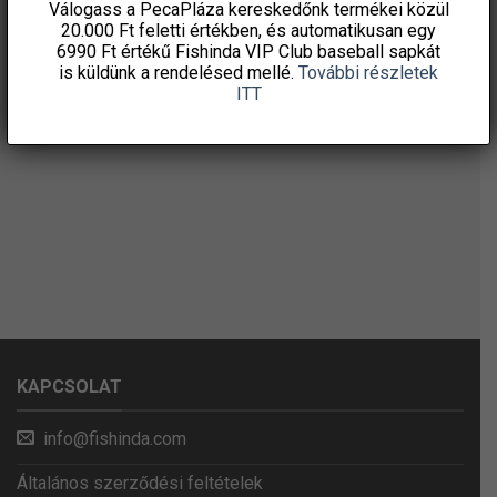
Válogass a PecaPláza kereskedőnk termékei közül
20.000 Ft feletti
értékben, és automatikusan egy
6990 Ft értékű
Fishinda VIP Club baseball sapkát
is küldünk a rendelésed mellé.
További részletek
ITT
KAPCSOLAT
info@fishinda.com
Általános szerződési feltételek