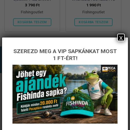
3 790
Ft
1 990
Ft
Fishingoutlet
Fishingoutlet
KOSÁRBA TESZEM
KOSÁRBA TESZEM
x
SZEREZD MEG A VIP SAPKÁNKAT MOST
1 FT-ÉRT!
ÉRTESÜLJ ELSŐKÉNT! IRATKOZZ FEL A
HÍRLEVELÜNKRE!