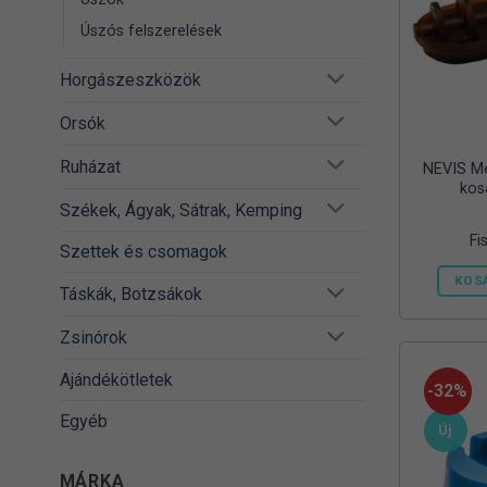
Úszós felszerelések
Horgászeszközök
Orsók
Ruházat
NEVIS Me
kos
Székek, Ágyak, Sátrak, Kemping
Fi
Szettek és csomagok
KOS
Táskák, Botzsákok
Zsinórok
Ajándékötletek
-32%
Egyéb
Új
MÁRKA