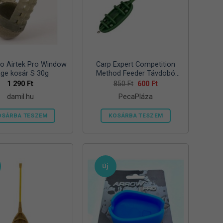
a
a
termékoldalon
termékoldalon
választhatók
választhatók
ki
ki
o Airtek Pro Window
Carp Expert Competition
ge kosár S 30g
Method Feeder Távdobó
Etetőkosár
Original
Current
1 290
Ft
850
Ft
600
Ft
price
price
damil.hu
PecaPláza
was:
is:
850 Ft.
600 Ft.
OSÁRBA TESZEM
KOSÁRBA TESZEM
Ennek
a
terméknek
több
Új
variációja
van.
A
változatok
a