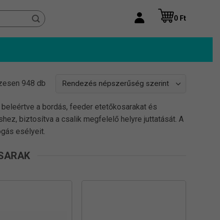
0
Ft
Sorted
zesen 948 db
by
 beleértve a bordás, feeder etetőkosarakat és
popularity
ez, biztosítva a csalik megfelelő helyre juttatását. A
ogás esélyeit.
OSARAK