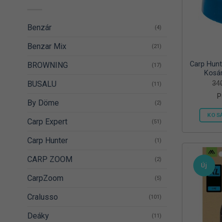
Benzár
(4)
Benzar Mix
(21)
Carp Hunt
BROWNING
(17)
Kosá
BUSALU
34
(11)
P
By Döme
(2)
KOS
Carp Expert
(51)
Carp Hunter
(1)
CARP ZOOM
(2)
Új
CarpZoom
(5)
Cralusso
(101)
Deáky
(11)