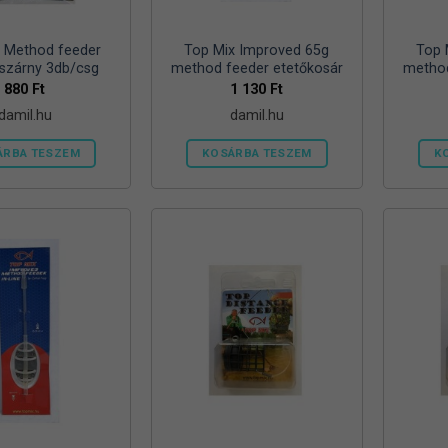
ki
ki
 Method feeder
Top Mix Improved 65g
Top 
 szárny 3db/csg
method feeder etetőkosár
method
880
Ft
1 130
Ft
damil.hu
damil.hu
ÁRBA TESZEM
KOSÁRBA TESZEM
K