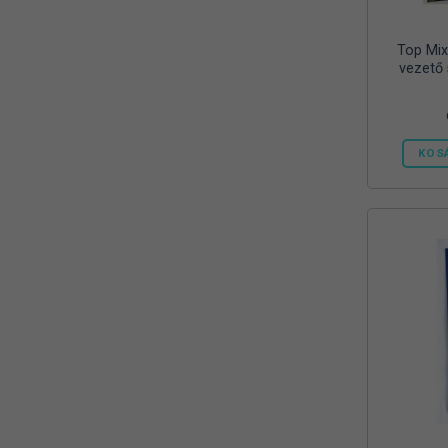
SENSAS
(2)
SILSTAR
(29)
Top Mix
vezető
Silver Carp
(1)
STÉG
(3)
Top Mix
KOS
(39)
TOPMIX
(11)
Trabucco
(84)
Varga's
(13)
ZEBCO
(3)