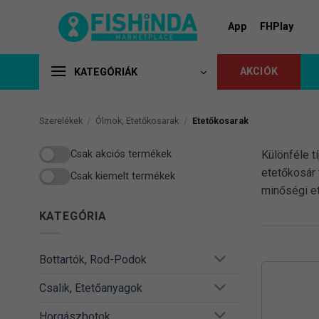
Skip
to
App
FHPlay
content
AKCIÓK
KATEGÓRIÁK
Szerelékek
/
Ólmok, Etetőkosarak
/
Etetőkosarak
Csak akciós termékek
Különféle t
etetőkosár 
Csak kiemelt termékek
minőségi et
KATEGÓRIA
Bottartók, Rod-Podok
Csalik, Etetőanyagok
Horgászbotok