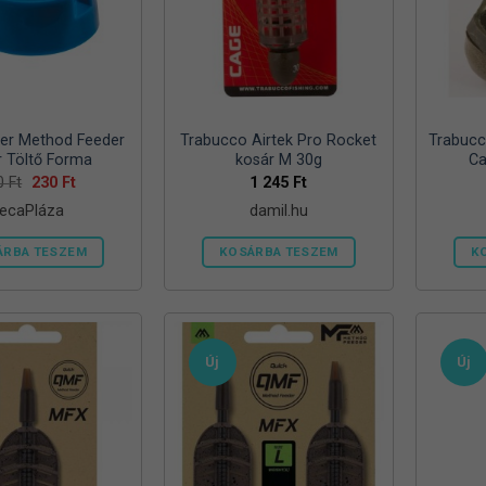
er Method Feeder
Trabucco Airtek Pro Rocket
Trabucc
r Töltő Forma
kosár M 30g
Ca
Original
Current
0
Ft
230
Ft
1 245
Ft
price
price
ecaPláza
damil.hu
was:
is:
340 Ft.
230 Ft.
ÁRBA TESZEM
KOSÁRBA TESZEM
K
Ennek
a
terméknek
több
Új
Új
variációja
van.
A
változatok
a