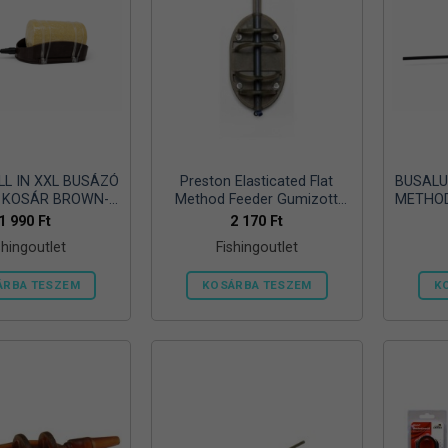
LL IN XXL BUSÁZÓ
Preston Elasticated Flat
BUSALU
 KOSÁR BROWN-
Method Feeder Gumizott
METHOD
90gr
Etetőkosár Large 60GR
1 990
Ft
2 170
Ft
shingoutlet
Fishingoutlet
ÁRBA TESZEM
KOSÁRBA TESZEM
K