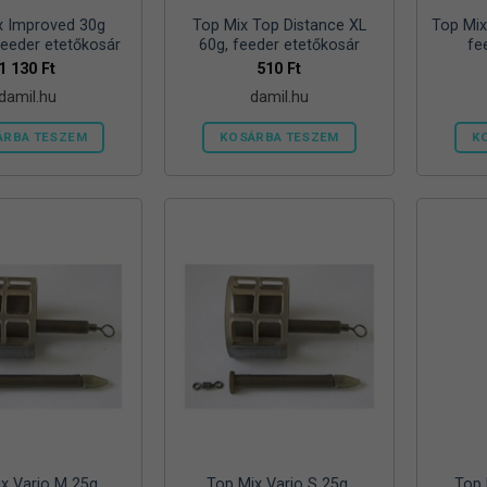
x Improved 30g
Top Mix Top Distance XL
Top Mix
eeder etetőkosár
60g, feeder etetőkosár
fe
1 130
Ft
510
Ft
damil.hu
damil.hu
ÁRBA TESZEM
KOSÁRBA TESZEM
K
x Vario M 25g,
Top Mix Vario S 25g,
Top 