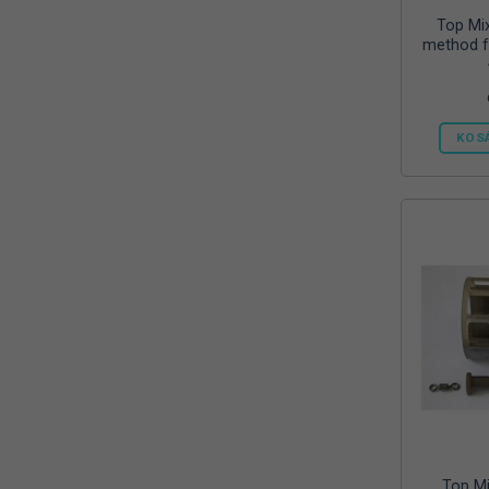
Top Mi
method f
KOS
Top Mi