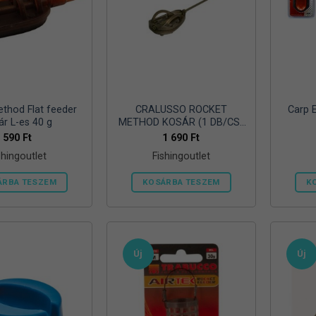
thod Flat feeder
CRALUSSO ROCKET
Carp 
ár L-es 40 g
METHOD KOSÁR (1 DB/CS)
70 G
590
Ft
1 690
Ft
shingoutlet
Fishingoutlet
ÁRBA TESZEM
KOSÁRBA TESZEM
K
Új
Új