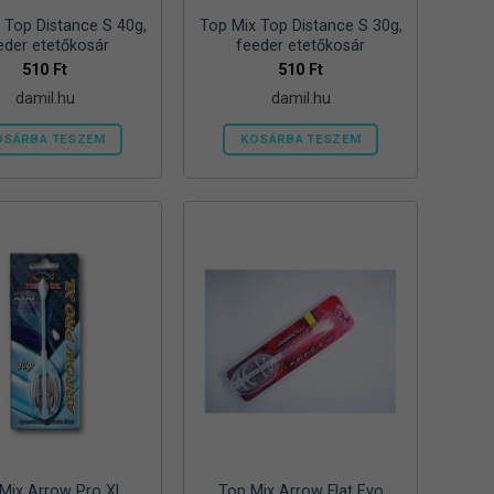
 Top Distance S 40g,
Top Mix Top Distance S 30g,
eder etetőkosár
feeder etetőkosár
510
Ft
510
Ft
damil.hu
damil.hu
OSÁRBA TESZEM
KOSÁRBA TESZEM
Mix Arrow Pro XL
Top Mix Arrow Flat Evo