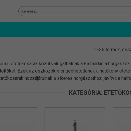
Keresés
a
következőre:
1–36 termék, öss
ípusú etetőkosarak közül válogathatnak a Fishindán a horgászok,
töltőket. Ezek az eszközök elengedhetetlenek a hatékony etetésh
etőkosarak hozzájárulnak a sikeres horgászathoz, javítva a half
KATEGÓRIA: ETETŐK