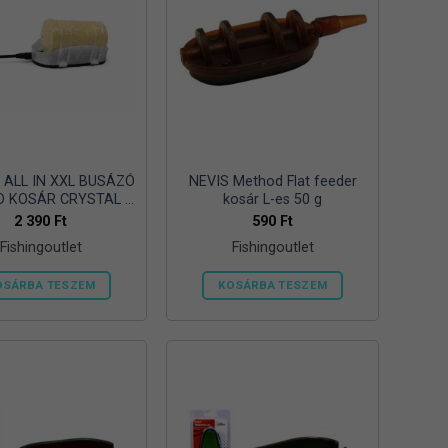
 ALL IN XXL BUSÁZÓ
NEVIS Method Flat feeder
 KOSÁR CRYSTAL –
kosár L-es 50 g
150gr
2 390
Ft
590
Ft
Fishingoutlet
Fishingoutlet
OSÁRBA TESZEM
KOSÁRBA TESZEM