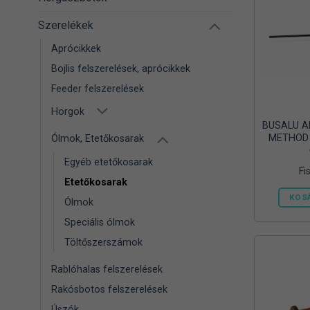
Szerelékek
Aprócikkek
Bojlis felszerelések, aprócikkek
Feeder felszerelések
Horgok
BUSALU A
METHOD
Ólmok, Etetőkosarak
Egyéb etetőkosarak
Fi
Etetőkosarak
KOS
Ólmok
Speciális ólmok
Töltőszerszámok
Rablóhalas felszerelések
Rakósbotos felszerelések
Úszók