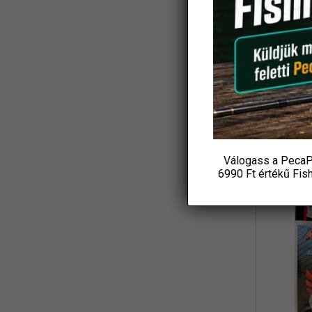
KAMATSU
(2)
KONGER
(2)
TOP MIX 
Fe
Korda
(1)
1 39
P
MADIX
(1)
OPCIÓ
MAVER
(15)
Mikado
(21)
Válogass a PecaP
6990 Ft értékű
Fis
MIVARDI
(5)
Nevis
(9)
Niedermayer
(37)
Nytro
(3)
Preston
(106)