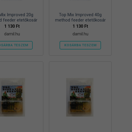
ki
Mix Improved 20g
Top Mix Improved 40g
 feeder etetőkosár
method feeder etetőkosár
1 130
Ft
1 130
Ft
damil.hu
damil.hu
OSÁRBA TESZEM
KOSÁRBA TESZEM