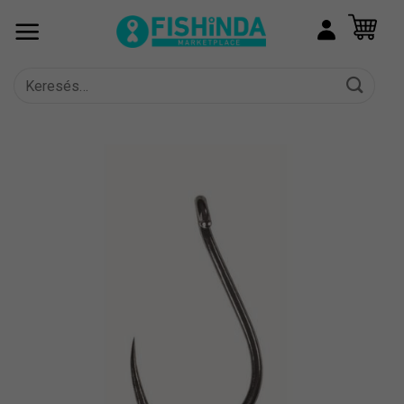
Skip
to
content
Keresés
a
következőre: