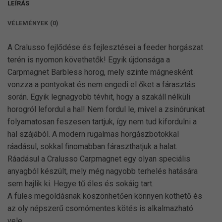
LEÍRÁS
VÉLEMÉNYEK (0)
A Cralusso fejlődése és fejlesztései a feeder horgászat
terén is nyomon követhetők! Egyik újdonsága a
Carpmagnet Barbless horog, mely szinte mágnesként
vonzza a pontyokat és nem engedi el őket a fárasztás
során. Egyik legnagyobb tévhit, hogy a szakáll nélküli
horogról lefordul a hal! Nem fordul le, mivel a zsinórunkat
folyamatosan feszesen tartjuk, így nem tud kifordulni a
hal szájából. A modern rugalmas horgászbotokkal
ráadásul, sokkal finomabban fáraszthatjuk a halat.
Ráadásul a Cralusso Carpmagnet egy olyan speciális
anyagból készült, mely még nagyobb terhelés hatására
sem hajlik ki. Hegye tű éles és sokáig tart.
A füles megoldásnak köszönhetően könnyen köthető és
az oly népszerű csomómentes kötés is alkalmazható
vele.