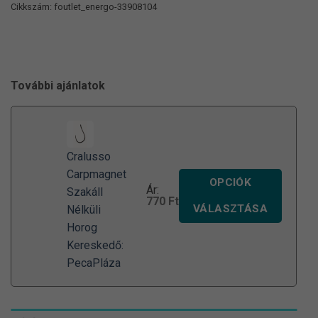
Cikkszám:
foutlet_energo-33908104
További ajánlatok
Cralusso
Carpmagnet
OPCIÓK
Ár:
Szakáll
770
Ft
VÁLASZTÁSA
Nélküli
Horog
Kereskedő:
PecaPláza