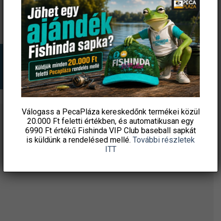
KOSÁRBA TESZEM
KOSÁRBA TESZEM
Válogass a PecaPláza kereskedőnk termékei közül
20.000 Ft feletti
értékben, és automatikusan egy
ÉRTESÜLJ ELSŐKÉNT! IRATKOZZ FEL A
6990 Ft értékű
Fishinda VIP Club baseball sapkát
HÍRLEVELÜNKRE!
is küldünk a rendelésed mellé.
További részletek
ITT