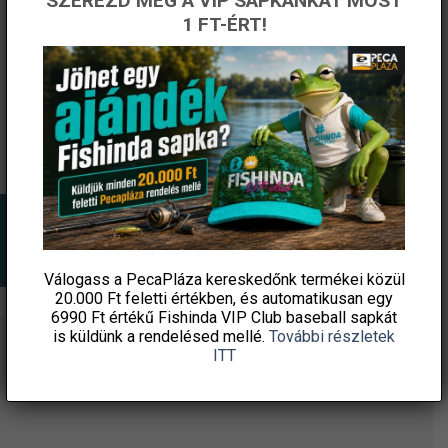
SZEREZD MEG A VIP SAPKÁNKAT MOST
Gyűrű UKWLSG 40# Long
THE ONE NAGY LYUKÚ
1 FT-ÉRT!
Leg
FORGÓ No.11 10db
2 590
Ft
1 190
Ft
Fishingoutlet
Fishingoutlet
KOSÁRBA TESZEM
KOSÁRBA TESZEM
Válogass a PecaPláza kereskedőnk termékei közül
20.000 Ft feletti
értékben, és automatikusan egy
6990 Ft értékű
Fishinda VIP Club baseball sapkát
is küldünk a rendelésed mellé.
További részletek
ITT
ÉRTESÜLJ ELSŐKÉNT! IRATKOZZ FEL A
HÍRLEVELÜNKRE!