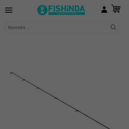
Skip
to
content
Keresés
a
következőre: