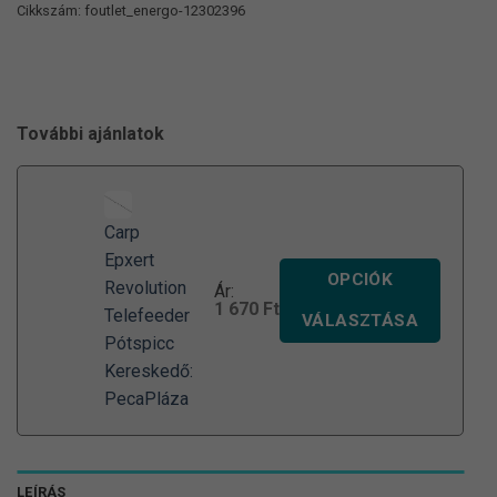
Cikkszám:
foutlet_energo-12302396
További ajánlatok
Carp
Epxert
OPCIÓK
Revolution
Ár:
1 670
Ft
Telefeeder
VÁLASZTÁSA
Pótspicc
Kereskedő:
PecaPláza
LEÍRÁS