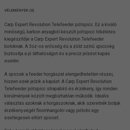
VÉLEMÉNYEK (0)
Carp Expert Revolution Telefeeder pótspicc. Ez a kiváló
minőségű, karbon anyagból készült pótspicc tökéletes
kiegészítője a Carp Expert Revolution Telefeeder
botoknak. A 3oz-os erősség és a zöld színű spiccvég
biztosítja a jó láthatóságot és a precíz jelzést kapás
esetén.
A spiccek a feeder horgászat elengedhetetlen részei,
hiszen ezek jelzik a kapást. A Carp Expert Revolution
Telefeeder pótspicc strapabíró és érzékeny, így minden
körülmények között megbízhatóan működik. Ideális
választás azoknak a horgászoknak, akik szeretnék botjuk
érzékenységét finomhangolni vagy pótolni egy
esetlegesen eltört spiccet.