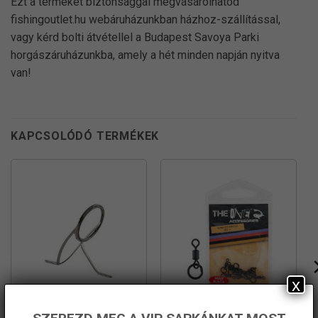
Ezt a terméket biztonsággal megvásárolhatod
fishingoutlet.hu webáruházunkban házhoz-szállítással,
vagy kérd bolti átvétellel a Budapest Savoya Parki
horgászáruházunkba, amely a hét minden napján nyitva
van!
KAPCSOLÓDÓ TERMÉKEK
x